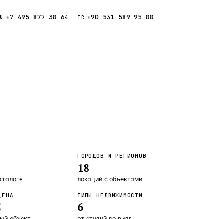
+7 495 877 38 64
+90 531 589 95 88
Звонок
RU
TR
Найти
ESC
ния
Кипр
Таиланд
ГОРОДОВ И РЕГИОНОВ
18
аталоге
локаций с объектами
ЦЕНА
ТИПЫ НЕДВИЖИМОСТИ
€
6
ый объект
от студий до вилл