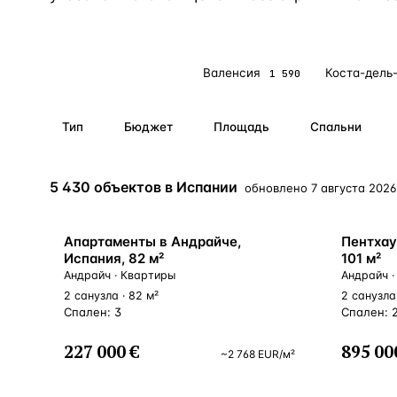
Алания
—
Локация
Бангкок
—
Локация
Все локации
Валенсия
Коста-дель
5 430
1 590
Новороссийск
—
Локация
Стамбул
—
Локация
Тип
Бюджет
Площадь
Спальни
Анталия
—
Локация
5 430 объектов в Испании
обновлено
7 августа 2026 
НАВИГАЦИЯ
ОТКРЫТЬ
ЗАКРЫТЬ
↑
↓
↵
ESC
ВНЖ
ВНЖ
Апартаменты в Андрайче,
Пентхау
Испания, 82 м²
101 м²
Андрайч · Квартиры
Андрайч ·
2 санузла · 82 м²
2 санузла 
Спален: 3
Спален: 
227 000 €
895 00
~
2 768
EUR
/м²