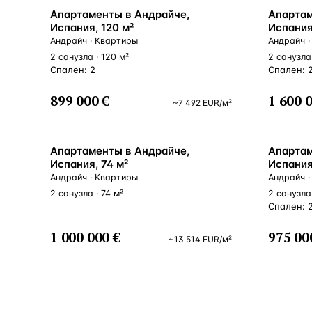
ВНЖ
ВНЖ
Апартаменты в Андрайче,
Апартам
Испания, 120 м²
Испания,
Андрайч · Квартиры
Андрайч ·
2 санузла · 120 м²
2 санузла 
Спален: 2
Спален: 
899 000 €
1 600 
~
7 492
EUR
/м²
ВНЖ
ВНЖ
Апартаменты в Андрайче,
Апартам
Испания, 74 м²
Испания
Андрайч · Квартиры
Андрайч ·
2 санузла · 74 м²
2 санузла 
Спален: 
1 000 000 €
975 00
~
13 514
EUR
/м²