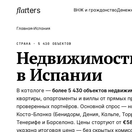
flat
ters
Каталог
ВНЖ и гражданство
Денеж
Главная
›
Испания
СТРАНА ·
5 430
ОБЪЕКТОВ
ПОПУЛЯРНЫЕ НАПРАВЛЕНИЯ
Недвижимост
Турция
—
Страна
в
Испании
Россия
—
Страна
Испания
—
Страна
Кипр
В каталоге —
более 5 430 объектов недвижи
—
Страна
квартиры, апартаменты и виллы от прямых п
Таиланд
—
Страна
проверенных партнёров. Основной спрос — н
Греция
—
Страна
Коста-Бланка (Бенидорм, Дения, Кальпе, Тор
Тенерифе и Барселона. Цены стартуют от
€58
Сочи
—
Локация
указана итоговая цена — без скрытых комисс