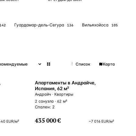
Гуардамар-дель-Сегура
Вильяхойоса
Пила
142
136
105
Сетка
Список
Карта
ВСЕ НАПРАВЛЕНИЯ →
ВНЖ
,
Апартаменты в Андрайче,
Испания, 62 м²
Андрайч · Квартиры
2 санузла · 62 м²
Спален: 2
435 000 €
440
EUR
/м²
~
7 016
EUR
/м²