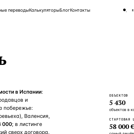
ные переводы
Калькуляторы
Блог
Контакты
ЧАСТО ИЩУТ
ь
Турция
Россия
Испа
9 143 объекта
Греция
8 554 объекта
5 430 объектов
мости в Испании
:
3 906 объектов
ОБЪЕКТОВ
родавцов и
5 430
2 948 объектов
а побережье:
объектов
в к
2 797 объектов
ревьеха), Валенсия,
СТАРТОВАЯ 
 000
; в листинге
58 000 
Россия · 3 920
ий сверх договора.
самый дешёв