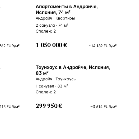
ВНЖ
,
Апартаменты в Андрайче,
Испания, 74 м²
Андрайч · Квартиры
2 санузла · 74 м²
Спален: 2
1 050 000 €
762
EUR
/м²
~
14 189
EUR
/м²
ВНЖ
,
Таунхаус в Андрайче, Испания,
83 м²
Андрайч · Таунхаусы
1 санузел · 83 м²
Спален: 2
299 950 €
 115
EUR
/м²
~
3 614
EUR
/м²