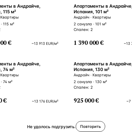
ВНЖ
енты в Андрайче,
Апартаменты в Андрайче
 115 м²
Испания, 101 м²
 Квартиры
Андрайч · Квартиры
· 115 м²
2 санузла · 101 м²
2
Спален: 2
000 €
1 390 000 €
~
13 913
EUR
/м²
~
13 
ВНЖ
енты в Андрайче,
Апартаменты в Андрайче
, 74 м²
Испания, 130 м²
 Квартиры
Андрайч · Квартиры
· 74 м²
2 санузла · 130 м²
2
Спален: 2
0 €
925 000 €
~
13 176
EUR
/м²
~
7
Не удалось подгрузить.
Повторить