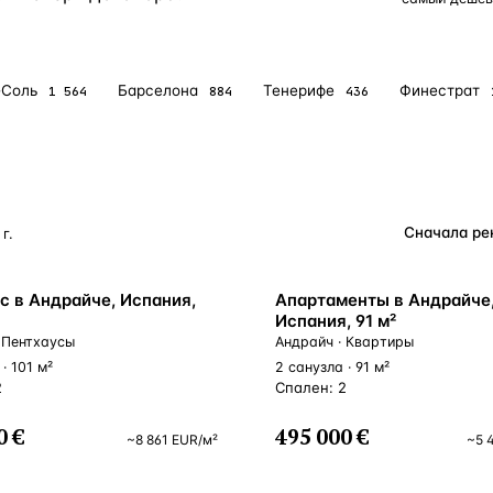
Турция · 2 556
Таиланд · 2 172
-Соль
Барселона
Тенерифе
Финестрат
1 564
884
436
Россия · 2 106
Турция · 2 092
Турция · 1 810
г.
ВНЖ
с в Андрайче, Испания,
Апартаменты в Андрайче
Испания, 91 м²
 Пентхаусы
Андрайч · Квартиры
· 101 м²
2 санузла · 91 м²
2
Спален: 2
0 €
495 000 €
~
8 861
EUR
/м²
~
5 