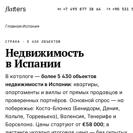
flat
ters
Каталог
+7 495 877 38 64
+90 531 
RU
TR
Главная
›
Испания
ПОПУЛЯРНЫЕ НАПРАВЛЕНИЯ
СТРАНА ·
5 430
ОБЪЕКТОВ
Турция
Недвижимость
9 143 объек
—
Страна
в
Испании
Россия
8 554 объек
—
Страна
Испания
5 430 объект
—
Страна
В каталоге —
более 5 430 объектов
Кипр
3 906 объект
—
Страна
недвижимости в Испании
: квартиры,
апартаменты и виллы от прямых продавцов и
Таиланд
2 948 объект
—
Страна
проверенных партнёров. Основной спрос — на
Греция
2 797 объект
—
Страна
побережье: Коста-Бланка (Бенидорм, Дения,
Кальпе, Торревьеха), Валенсия, Тенерифе и
Сочи
Россия · 3 9
—
Локация
Барселона. Цены стартуют от
€58 000
; в
Алания
Турция · 2 5
—
Локация
листинге указана итоговая цена — без скрытых