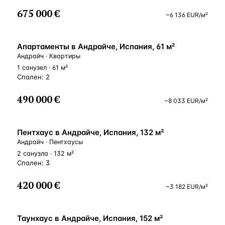
675 000 €
~
6 136
EUR
/м²
ВНЖ
Апартаменты в Андрайче, Испания, 61 м²
Андрайч · Квартиры
1 санузел · 61 м²
Спален: 2
490 000 €
~
8 033
EUR
/м²
ВНЖ
Пентхаус в Андрайче, Испания, 132 м²
Андрайч · Пентхаусы
2 санузла · 132 м²
Спален: 3
420 000 €
~
3 182
EUR
/м²
ВНЖ
Таунхаус в Андрайче, Испания, 152 м²