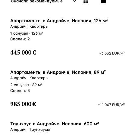
ВНЖ
Апартаменты в Андрайче, Испания, 126 м²
Андрайч · Квартиры
1 санузел · 126 м²
Спален: 2
445 000 €
~
3 532
EUR
/м²
ВНЖ
Апартаменты в Андрайче, Испания, 89 м²
Андрайч · Квартиры
2 санузла · 89 м²
Спален: 3
985 000 €
~
11 067
EUR
/м²
ВНЖ
Таунхаус в Андрайче, Испания, 600 м²
Андрайч · Таунхаусы