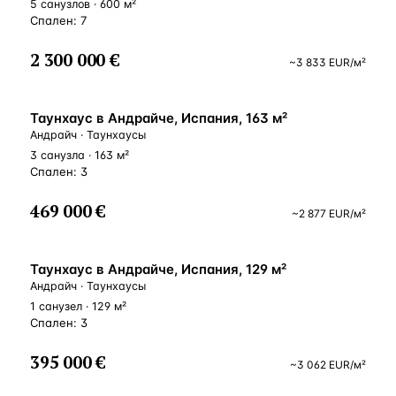
5 санузлов · 600 м²
Спален: 7
2 300 000 €
~
3 833
EUR
/м²
ВНЖ
Таунхаус в Андрайче, Испания, 163 м²
Андрайч · Таунхаусы
3 санузла · 163 м²
Спален: 3
469 000 €
~
2 877
EUR
/м²
ВНЖ
Таунхаус в Андрайче, Испания, 129 м²
Андрайч · Таунхаусы
1 санузел · 129 м²
Спален: 3
395 000 €
~
3 062
EUR
/м²