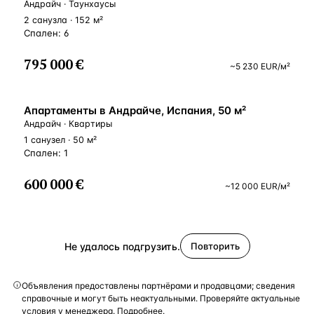
Андрайч · Таунхаусы
2 санузла · 152 м²
Спален: 6
795 000 €
~
5 230
EUR
/м²
ВНЖ
Апартаменты в Андрайче, Испания, 50 м²
Андрайч · Квартиры
1 санузел · 50 м²
Спален: 1
600 000 €
~
12 000
EUR
/м²
Не удалось подгрузить.
Повторить
Объявления предоставлены партнёрами и продавцами; сведения
справочные и могут быть неактуальными. Проверяйте актуальные
условия у менеджера.
Подробнее
.