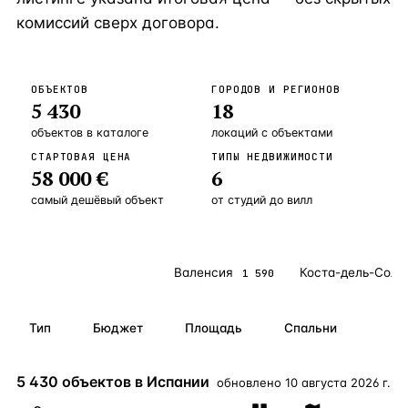
комиссий сверх договора.
Бангкок
Таиланд · 2 1
—
Локация
Новороссийск
Россия · 2 1
—
Локация
ОБЪЕКТОВ
ГОРОДОВ И РЕГИОНОВ
Стамбул
Турция · 2 0
—
Локация
5 430
18
Анталия
Турция · 1 8
—
Локация
объектов
в каталоге
локаций с объектами
СТАРТОВАЯ ЦЕНА
ТИПЫ НЕДВИЖИМОСТИ
ЧАСТО ИЩУТ
58 000 €
6
Турция
Россия
Испания
Кипр
Таиланд
Грец
самый дешёвый объект
от студий до вилл
ВСЕ НАПРАВЛЕНИЯ →
Все локации
Валенсия
Коста-дель-Соль
5 430
1 590
Тип
Бюджет
Площадь
Спальни
5 430 объектов в Испании
обновлено
10 августа 2026 г.