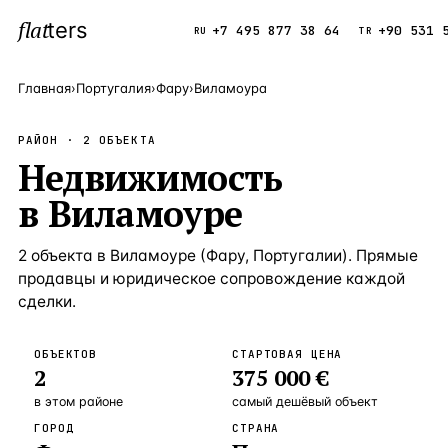
flat
ters
Каталог
+7 495 877 38 64
+90 531 
RU
TR
Главная
›
Португалия
›
Фару
›
Виламоура
ПОПУЛЯРНЫЕ НАПРАВЛЕНИЯ
РАЙОН ·
2
ОБЪЕКТА
Турция
Недвижимость
9 143 объек
—
Страна
в
Виламоуре
Россия
8 554 объек
—
Страна
Испания
5 430 объект
—
Страна
2
объекта
в
Виламоуре
(
Фару
,
Португалии
). Прямые
продавцы и юридическое сопровождение каждой
Кипр
3 906 объект
—
Страна
сделки.
Таиланд
2 948 объект
—
Страна
ОБЪЕКТОВ
СТАРТОВАЯ ЦЕНА
Греция
2 797 объект
—
Страна
2
375 000 €
Сочи
Россия · 3 9
—
Локация
в этом районе
самый дешёвый объект
ГОРОД
СТРАНА
Алания
Турция · 2 5
—
Локация