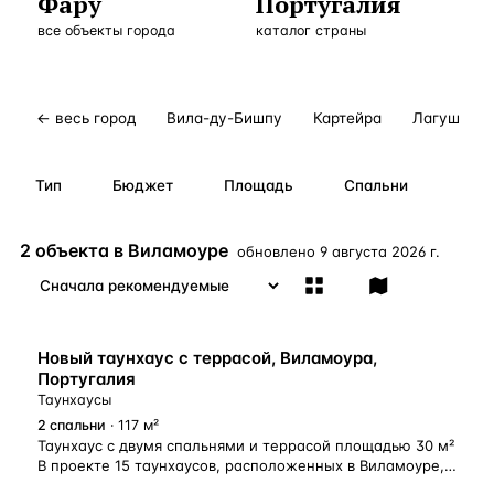
Фару
Португалия
Бангкок
Таиланд · 2 1
все объекты города
—
Локация
каталог страны
Новороссийск
Россия · 2 1
—
Локация
Стамбул
Турция · 2 0
—
Локация
← весь город
Вила-ду-Бишпу
Картейра
Лагуш
Анталия
Турция · 1 8
—
Локация
Тип
Бюджет
Площадь
Спальни
ЧАСТО ИЩУТ
Турция
Россия
Испания
Кипр
Таиланд
Грец
2 объекта в Виламоуре
обновлено
9 августа 2026 г.
ВСЕ НАПРАВЛЕНИЯ →
ВНЖ
Новый таунхаус с террасой, Виламоура,
Португалия
Таунхаусы
2
спальни
· 117 м²
Таунхаус с двумя спальнями и террасой площадью 30 м²
В проекте 15 таунхаусов, расположенных в Виламоуре,
Алгарве. Строительные работы в два этапа: Этап 1