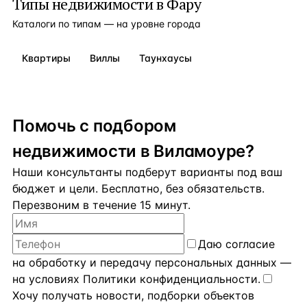
Типы недвижимости в
Фару
недвижимостью 4 недели в год: по 1 неделе в летние
и зимние месяцы и оставшиеся 2 недели в любое время
Каталоги по типам — на уровне города
года. Расстояние: — 5,3 км до набережной Виламоры; —
10 км до пляжа Praia da Falésia Açoteias; — 2,7 км
до аэропорта Фаро.
Квартиры
Виллы
Таунхаусы
Помочь с подбором
недвижимости в Виламоуре?
Наши консультанты подберут варианты под ваш
бюджет и цели. Бесплатно, без обязательств.
Перезвоним в течение 15 минут.
Даю
согласие
на обработку и передачу персональных данных
—
на условиях
Политики конфиденциальности
.
Хочу получать новости, подборки объектов