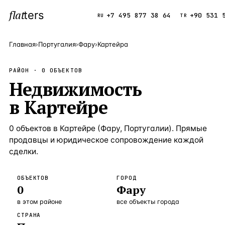
flat
ters
Каталог
+7 495 877 38 64
+90 531 
RU
TR
Главная
›
Португалия
›
Фару
›
Картейра
ПОПУЛЯРНЫЕ НАПРАВЛЕНИЯ
РАЙОН ·
0
ОБЪЕКТОВ
Турция
Недвижимость
9 143 объек
—
Страна
в
Картейре
Россия
8 554 объек
—
Страна
Испания
5 430 объект
—
Страна
0
объектов
в
Картейре
(
Фару
,
Португалии
). Прямые
продавцы и юридическое сопровождение каждой
Кипр
3 906 объект
—
Страна
сделки.
Таиланд
2 948 объект
—
Страна
ОБЪЕКТОВ
ГОРОД
Греция
2 797 объект
—
Страна
0
Фару
Сочи
Россия · 3 9
—
Локация
в этом районе
все объекты города
СТРАНА
Алания
Турция · 2 5
—
Локация