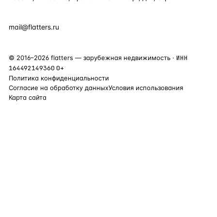
+7 495 877 38 64
+90 531 589 95 88
mail@flatters.ru
©
2016
–
2026
flatters — зарубежная недвижимость ·
ИНН
164492149360
0+
Политика конфиденциальности
Согласие на обработку данных
Условия использования
Карта сайта