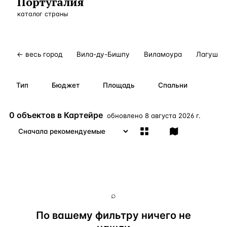
Португалия
Бангкок
Таиланд · 2 1
каталог страны
—
Локация
Новороссийск
Россия · 2 1
—
Локация
Стамбул
Турция · 2 0
—
Локация
← весь город
Вила-ду-Бишпу
Виламоура
Лагуш
Анталия
Турция · 1 8
—
Локация
Тип
Бюджет
Площадь
Спальни
ЧАСТО ИЩУТ
Турция
Россия
Испания
Кипр
Таиланд
Грец
0 объектов в Картейре
обновлено
8 августа 2026 г.
ВСЕ НАПРАВЛЕНИЯ →
⌕
По вашему фильтру ничего не