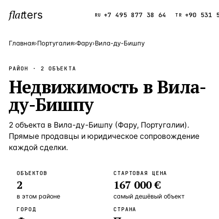
flat
ters
Каталог
+7 495 877 38 64
+90 531 
RU
TR
Главная
›
Португалия
›
Фару
›
Вила-ду-Бишпу
ПОПУЛЯРНЫЕ НАПРАВЛЕНИЯ
РАЙОН ·
2
ОБЪЕКТА
Турция
Недвижимость
в
Вила-
9 143 объек
—
Страна
ду-Бишпу
Россия
8 554 объек
—
Страна
Испания
5 430 объект
—
Страна
2
объекта
в
Вила-ду-Бишпу
(
Фару
,
Португалии
).
Прямые продавцы и юридическое сопровождение
Кипр
3 906 объект
—
Страна
каждой сделки.
Таиланд
2 948 объект
—
Страна
ОБЪЕКТОВ
СТАРТОВАЯ ЦЕНА
Греция
2 797 объект
—
Страна
2
167 000 €
Сочи
Россия · 3 9
—
Локация
в этом районе
самый дешёвый объект
ГОРОД
СТРАНА
Алания
Турция · 2 5
—
Локация