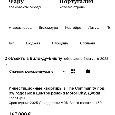
Фару
Португалия
Бангкок
Таиланд · 2 1
все объекты города
—
Локация
каталог страны
Новороссийск
Россия · 2 1
—
Локация
Стамбул
Турция · 2 0
—
Локация
← весь город
Виламоура
Картейра
Лагуш
Порт
Анталия
Турция · 1 8
—
Локация
Тип
Бюджет
Площадь
Спальни
ЧАСТО ИЩУТ
Турция
Россия
Испания
Кипр
Таиланд
Грец
2 объекта в Вила-ду-Бишпу
обновлено
9 августа 2026
г.
ВСЕ НАПРАВЛЕНИЯ →
ВНЖ
Инвестиционные квартиры в The Community под
9% годовых в центре района Motor City, Дубай
Квартиры
Срок сдачи: 2025 Доходность: 9,0% Всего квартир: 450
167 000 €