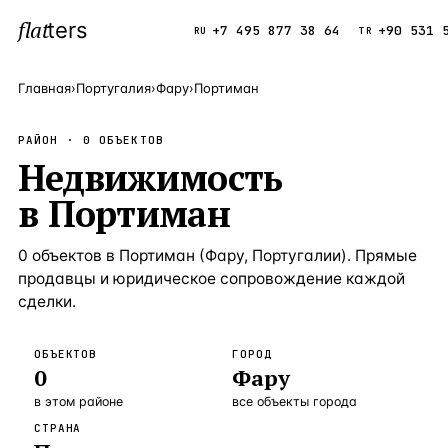
flat
ters
Каталог
+7 495 877 38 64
+90 531 
RU
TR
Главная
›
Португалия
›
Фару
›
Портиман
ПОПУЛЯРНЫЕ НАПРАВЛЕНИЯ
РАЙОН ·
0
ОБЪЕКТОВ
Турция
Недвижимость
9 143 объек
—
Страна
в
Портиман
Россия
8 554 объек
—
Страна
Испания
5 430 объект
—
Страна
0
объектов
в
Портиман
(
Фару
,
Португалии
). Прямые
продавцы и юридическое сопровождение каждой
Кипр
3 906 объект
—
Страна
сделки.
Таиланд
2 948 объект
—
Страна
ОБЪЕКТОВ
ГОРОД
Греция
2 797 объект
—
Страна
0
Фару
Сочи
Россия · 3 9
—
Локация
в этом районе
все объекты города
СТРАНА
Алания
Турция · 2 5
—
Локация