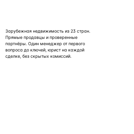
flat
ters
Зарубежная недвижимость из
23
стран.
Прямые продавцы и проверенные
партнёры. Один менеджер от первого
вопроса до ключей, юрист на каждой
сделке, без скрытых комиссий.
TELEGRAM
WHATSAPP
EMAIL
КАТАЛОГ ПО СТРАНАМ
ПОЛЕЗНОЕ
КОМПАНИЯ
КОНТАКТЫ