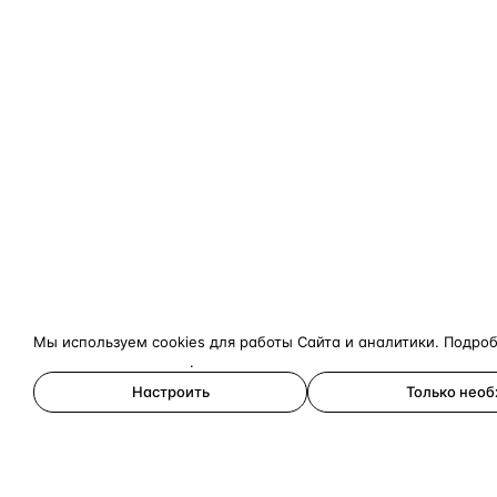
Мы используем cookies для работы Сайта и аналитики. Подро
конфиденциальности
.
Настроить
Только нео
Принять все
×