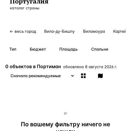
Португалия
Бангкок
Таиланд · 2 1
каталог страны
—
Локация
Новороссийск
Россия · 2 1
—
Локация
Стамбул
Турция · 2 0
—
Локация
← весь город
Вила-ду-Бишпу
Виламоура
Картейр
Анталия
Турция · 1 8
—
Локация
Тип
Бюджет
Площадь
Спальни
ЧАСТО ИЩУТ
Турция
Россия
Испания
Кипр
Таиланд
Грец
0 объектов в Портиман
обновлено
8 августа 2026 г.
ВСЕ НАПРАВЛЕНИЯ →
⌕
По вашему фильтру ничего не