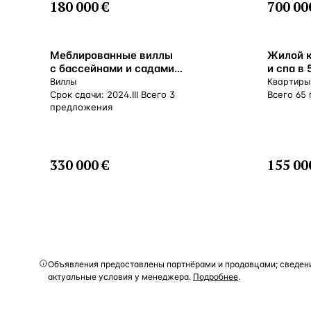
180 000 €
700 00
Меблированные виллы
Жилой к
с бассейнами и садами
и спа в 
в популярном районе Чангу, Бали,
на главн
Виллы
Квартиры
Индонезия
Индоне
Срок сдачи: 2024.III Всего 3
Всего 65
предложения
330 000 €
155 00
Объявления предоставлены партнёрами и продавцами; сведени
актуальные условия у менеджера.
Подробнее
.