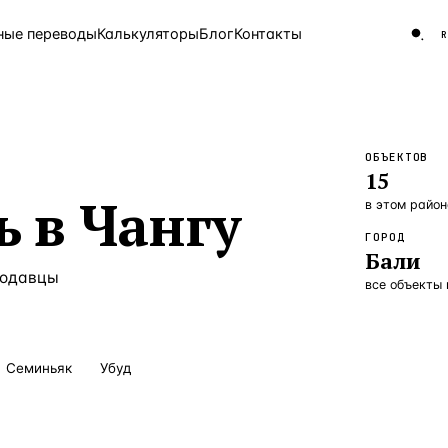
ные переводы
Калькуляторы
Блог
Контакты
ОБЪЕКТОВ
ЧАСТО ИЩУТ
15
Турция
Россия
Испа
9 143 объекта
ь
в
Чангу
в этом район
Греция
8 554 объекта
ГОРОД
Бали
5 430 объектов
родавцы
все объекты
3 906 объектов
2 948 объектов
Семиньяк
Убуд
2 797 объектов
Россия · 3 920