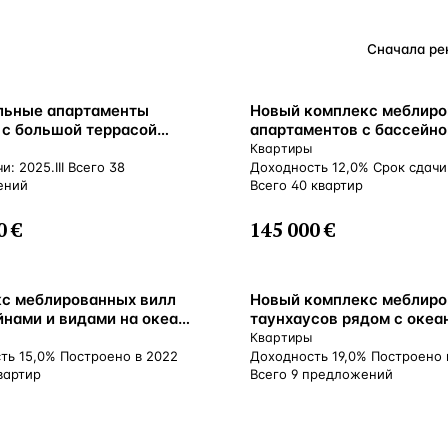
Турция · 2 556
Таиланд · 2 172
Россия · 2 106
льные апартаменты
Новый комплекс меблир
 с большой террасой
апартаментов с бассейн
Турция · 2 092
 и открытым кинотеатром,
и видом на океан, Чангу, 
Квартиры
Бали, Индонезия
Индонезия
и: 2025.III Всего 38
Доходность 12,0% Срок сдачи:
Турция · 1 810
ений
Всего 40 квартир
0 €
145 000 €
с меблированных вилл
Новый комплекс меблир
йнами и видами на океан
таунхаусов рядом с океа
етрах от пляжа, Бали,
Бату Болонг, Бали, Индон
Квартиры
зия
ть 15,0% Построено в 2022
Доходность 19,0% Построено 
вартир
Всего 9 предложений