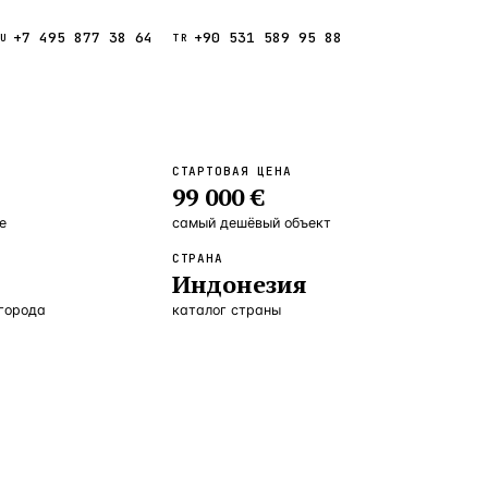
+7 495 877 38 64
+90 531 589 95 88
Звонок
RU
TR
Найти
ESC
СТАРТОВАЯ ЦЕНА
99 000 €
ния
Кипр
Таиланд
е
самый дешёвый объект
СТРАНА
Индонезия
 города
каталог страны