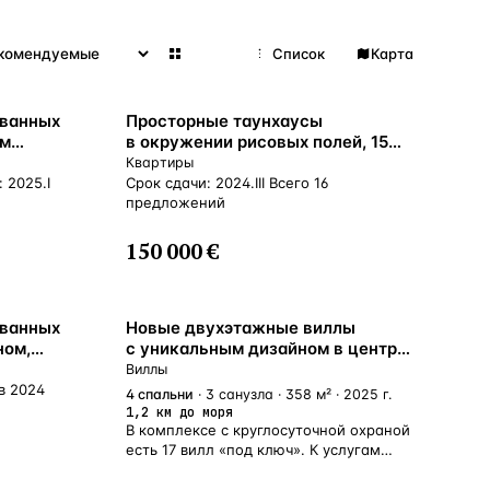
Сетка
Список
Карта
ованных
Просторные таунхаусы
ом
в окружении рисовых полей, 15
Бали,
минут до пляжа, Чангу, Бали,
Квартиры
Индонезия
 2025.I
Срок сдачи: 2024.III Всего 16
предложений
150 000 €
ВСЕ НАПРАВЛЕНИЯ →
БЛИЗКО К МОРЮ
ованных
Новые двухэтажные виллы
ном,
с уникальным дизайном в центре
езия
Чангу, Бадунг, Индонезия
Виллы
в 2024
4
спальни
· 3 санузла · 358 м² · 2025 г.
1,2 км до моря
В комплексе с круглосуточной охраной
есть 17 вилл «под ключ». К услугам
владельцев 5-звёздочный сервис.
Строительство отвечает всем