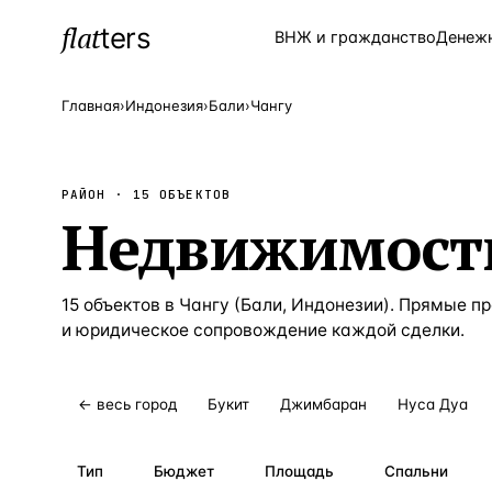
flat
ters
Каталог
ВНЖ и гражданство
Денеж
Главная
›
Индонезия
›
Бали
›
Чангу
ПОПУЛЯРНЫЕ НАПРАВЛЕНИЯ
РАЙОН ·
15
ОБЪЕКТОВ
Турция
—
Страна
Недвижимост
Россия
—
Страна
Испания
—
Страна
15
объектов
в
Чангу
(
Бали
,
Индонезии
). Прямые п
и юридическое сопровождение каждой сделки.
Кипр
—
Страна
Таиланд
—
Страна
← весь город
Букит
Джимбаран
Нуса Дуа
Греция
—
Страна
Сочи
—
Локация
Тип
Бюджет
Площадь
Спальни