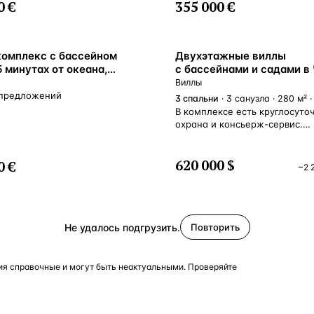
0 €
355 000 €
омплекс с бассейном
Двухэтажные виллы
5 минутах от океана,
с бассейнами и садами в 
ой улице Чангу, Бали,
Бадунг, Индонезия
Виллы
зия
 предложений
3
спальни
· 3 санузла · 280 м² ·
В комплексе есть круглосуто
охрана и консьерж-сервис.
Строительство отвечает всем
современный требованиям
безопасности. В продаже ост
620 000 $
0 €
~
2 
всего 3 дома! Виллу можно
приобрести с полной меблир
Компания застройщик также
организовать управление ва
недвижимостью. Чангу стал
Не удалось подгрузить.
Повторить
популярным туристическим
направлением в последние г
Особенным спросом пользуе
я справочные и могут быть неактуальными. Проверяйте
местный пляж у сёрферов. В
доступности есть множество
и ресторанов на любой вкус,
и пляжные клубы.