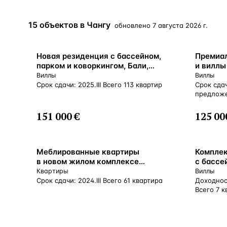
Алания
—
Локация
15 объектов в Чангу
обновлено
7 августа 2026 г.
Бангкок
—
Локация
Новороссийск
—
Локация
Новая резиденция с бассейном,
Премиа
парком и коворкингом, Бали,
и виллы
Стамбул
—
Локация
Индонезия
rooftop
Виллы
Виллы
Чангу, 
Срок сдачи: 2025.III Всего 113 квартир
Срок сдач
Анталия
—
Локация
предлож
151 000 €
125 00
НАВИГАЦИЯ
ОТКРЫТЬ
ЗАКРЫТЬ
↑
↓
↵
ESC
Меблированные квартиры
Комплек
в новом жилом комплексе
с бассе
в районе пляжа Бату Болонг,
в 200 м
Квартиры
Виллы
Чангу, Бадунг, Индонезия
Индоне
Срок сдачи: 2024.III Всего 61 квартира
Доходнос
Всего 7 к