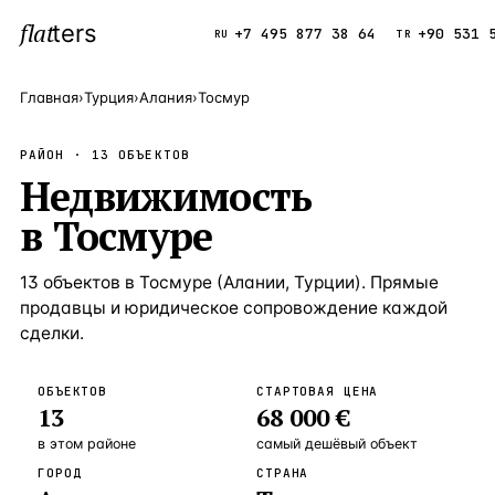
flat
ters
Каталог
+7 495 877 38 64
+90 531 
RU
TR
Главная
›
Турция
›
Алания
›
Тосмур
ПОПУЛЯРНЫЕ НАПРАВЛЕНИЯ
РАЙОН ·
13
ОБЪЕКТОВ
Турция
Недвижимость
9 143 объек
—
Страна
в
Тосмуре
Россия
8 554 объек
—
Страна
Испания
5 430 объект
—
Страна
13
объектов
в
Тосмуре
(
Алании
,
Турции
). Прямые
продавцы и юридическое сопровождение каждой
Кипр
3 906 объект
—
Страна
сделки.
Таиланд
2 948 объект
—
Страна
ОБЪЕКТОВ
СТАРТОВАЯ ЦЕНА
Греция
2 797 объект
—
Страна
13
68 000 €
Сочи
Россия · 3 9
—
Локация
в этом районе
самый дешёвый объект
ГОРОД
СТРАНА
Алания
Турция · 2 5
—
Локация