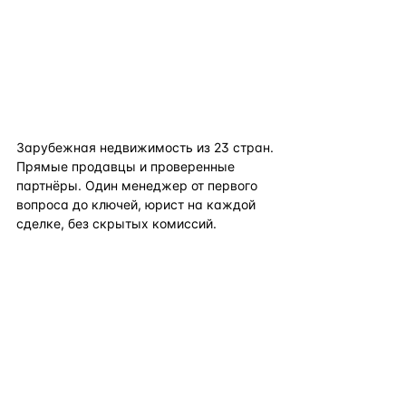
flat
ters
Зарубежная недвижимость из
23
стран.
Прямые продавцы и проверенные
партнёры. Один менеджер от первого
вопроса до ключей, юрист на каждой
сделке, без скрытых комиссий.
TELEGRAM
WHATSAPP
EMAIL
КАТАЛОГ ПО СТРАНАМ
ПОЛЕЗНОЕ
КОМПАНИЯ