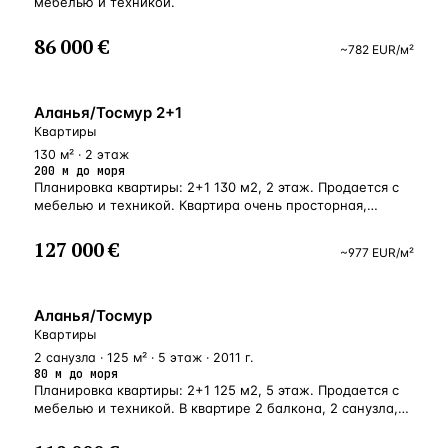
мебелью и техникой.
86 000 €
~
782
EUR
/м²
У МОРЯ
Аланья/Тосмур 2+1
Квартиры
130 м² · 2 этаж
200 м до моря
Планировка квартиры: 2+1 130 м2, 2 этаж. Продается с
мебелью и техникой. Квартира очень просторная,
большой балкон и санузел.
127 000 €
~
977
EUR
/м²
У МОРЯ
Аланья/Тосмур
Квартиры
2 санузла · 125 м² · 5 этаж · 2011 г.
80 м до моря
Планировка квартиры: 2+1 125 м2, 5 этаж. Продается с
мебелью и техникой. В квартире 2 балкона, 2 санузла,
отдельная кухня.