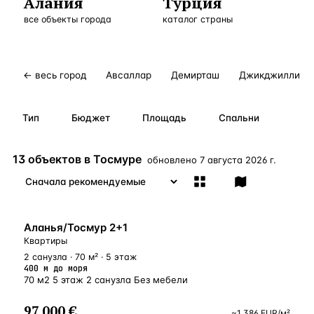
Алания
Турция
Бангкок
Таиланд · 2 1
все объекты города
—
Локация
каталог страны
Новороссийск
Россия · 2 1
—
Локация
Стамбул
Турция · 2 0
—
Локация
← весь город
Авсаллар
Демирташ
Джикджилли
Анталия
Турция · 1 8
—
Локация
Тип
Бюджет
Площадь
Спальни
ЧАСТО ИЩУТ
Турция
Россия
Испания
Кипр
Таиланд
Грец
13 объектов в Тосмуре
обновлено
7 августа 2026 г.
ВСЕ НАПРАВЛЕНИЯ →
У МОРЯ
Аланья/Тосмур 2+1
Квартиры
2 санузла · 70 м² · 5 этаж
400 м до моря
70 м2 5 этаж 2 санузла Без мебели
97 000 €
~
1 386
EUR
/м²