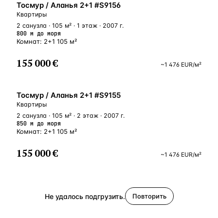
БЛИЗКО К МОРЮ
Тосмур / Аланья 2+1 #S9156
Квартиры
2 санузла · 105 м² · 1 этаж · 2007 г.
800 м до моря
Комнат: 2+1 105 м²
155 000 €
~
1 476
EUR
/м²
БЛИЗКО К МОРЮ
Тосмур / Аланья 2+1 #S9155
Квартиры
2 санузла · 105 м² · 2 этаж · 2007 г.
850 м до моря
Комнат: 2+1 105 м²
155 000 €
~
1 476
EUR
/м²
Не удалось подгрузить.
Повторить