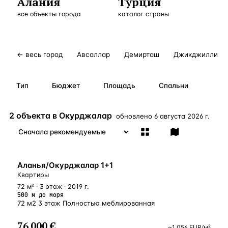
Алания
Турция
Бангкок
Таиланд · 2 1
все объекты города
—
Локация
каталог страны
Новороссийск
Россия · 2 1
—
Локация
Стамбул
Турция · 2 0
—
Локация
← весь город
Авсаллар
Демирташ
Джикджилли
Анталия
Турция · 1 8
—
Локация
Тип
Бюджет
Площадь
Спальни
ЧАСТО ИЩУТ
Турция
Россия
Испания
Кипр
Таиланд
Грец
2 объекта в Окурджалар
обновлено
6 августа 2026 г.
ВСЕ НАПРАВЛЕНИЯ →
У МОРЯ
Аланья/Окурджалар 1+1
Квартиры
72 м² · 3 этаж · 2019 г.
500 м до моря
72 м2 3 этаж Полностью меблированная
76 000 €
~
1 056
EUR
/м²