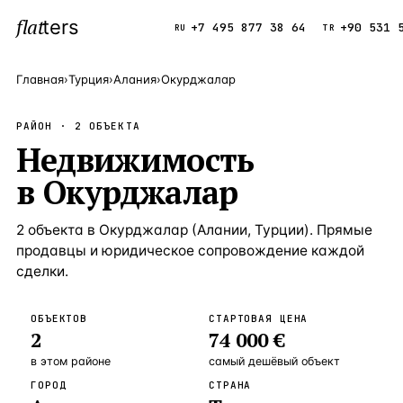
flat
ters
Каталог
+7 495 877 38 64
+90 531 
RU
TR
Главная
›
Турция
›
Алания
›
Окурджалар
ПОПУЛЯРНЫЕ НАПРАВЛЕНИЯ
РАЙОН ·
2
ОБЪЕКТА
Турция
Недвижимость
9 143 объек
—
Страна
в
Окурджалар
Россия
8 554 объек
—
Страна
Испания
5 430 объект
—
Страна
2
объекта
в
Окурджалар
(
Алании
,
Турции
). Прямые
продавцы и юридическое сопровождение каждой
Кипр
3 906 объект
—
Страна
сделки.
Таиланд
2 948 объект
—
Страна
ОБЪЕКТОВ
СТАРТОВАЯ ЦЕНА
Греция
2 797 объект
—
Страна
2
74 000 €
Сочи
Россия · 3 9
—
Локация
в этом районе
самый дешёвый объект
ГОРОД
СТРАНА
Алания
Турция · 2 5
—
Локация