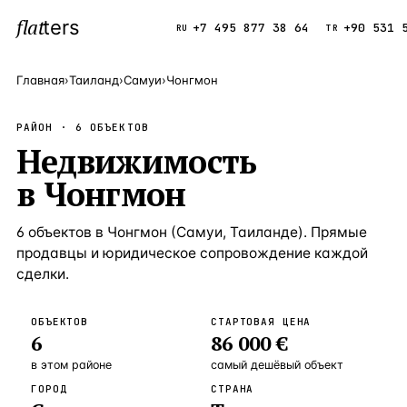
flat
ters
Каталог
+7 495 877 38 64
+90 531 
RU
TR
Главная
›
Таиланд
›
Самуи
›
Чонгмон
ПОПУЛЯРНЫЕ НАПРАВЛЕНИЯ
РАЙОН ·
6
ОБЪЕКТОВ
Турция
Недвижимость
9 143 объек
—
Страна
в
Чонгмон
Россия
8 554 объек
—
Страна
Испания
5 430 объект
—
Страна
6
объектов
в
Чонгмон
(
Самуи
,
Таиланде
). Прямые
продавцы и юридическое сопровождение каждой
Кипр
3 906 объект
—
Страна
сделки.
Таиланд
2 948 объект
—
Страна
ОБЪЕКТОВ
СТАРТОВАЯ ЦЕНА
Греция
2 797 объект
—
Страна
6
86 000 €
Сочи
Россия · 3 9
—
Локация
в этом районе
самый дешёвый объект
ГОРОД
СТРАНА
Алания
Турция · 2 5
—
Локация