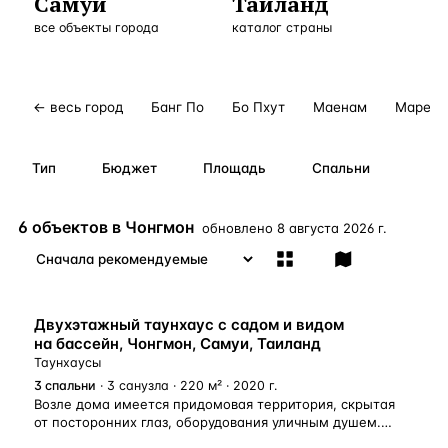
Самуи
Таиланд
Бангкок
Таиланд · 2 1
все объекты города
—
Локация
каталог страны
Новороссийск
Россия · 2 1
—
Локация
Стамбул
Турция · 2 0
—
Локация
← весь город
Банг По
Бо Пхут
Маенам
Марет
Анталия
Турция · 1 8
—
Локация
Тип
Бюджет
Площадь
Спальни
ЧАСТО ИЩУТ
Турция
Россия
Испания
Кипр
Таиланд
Грец
6 объектов в Чонгмон
обновлено
8 августа 2026 г.
ВСЕ НАПРАВЛЕНИЯ →
Двухэтажный таунхаус с садом и видом
на бассейн, Чонгмон, Самуи, Таиланд
Таунхаусы
3
спальни
· 3 санузла · 220 м² · 2020 г.
Возле дома имеется придомовая территория, скрытая
от посторонних глаз, оборудования уличным душем.
На территории комплекса есть2 бассейна, красивый