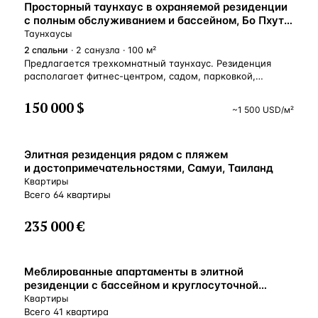
Просторный таунхаус в охраняемой резиденции
с полным обслуживанием и бассейном, Бо Пхут,
Самуи, Таиланд
Таунхаусы
2
спальни
· 2 санузла · 100 м²
Предлагается трехкомнатный таунхаус. Резиденция
располагает фитнес-центром, садом, парковкой,
охраной, бассейном. Возможна продажа
с арендатором.
150 000 $
~
1 500
USD
/м²
Элитная резиденция рядом с пляжем
и достопримечательностями, Самуи, Таиланд
Квартиры
Всего 64 квартиры
235 000 €
Меблированные апартаменты в элитной
резиденции с бассейном и круглосуточной
охраной, рядом с Большим Буддой, Бо Пхут,
Квартиры
Таиланд
Всего 41 квартира