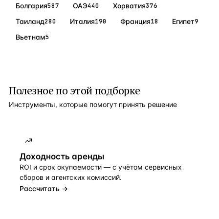
отопление, кондиционер и окна с двойным
Болгария
587
ОАЭ
440
Хорватия
376
остеклением. Идеально расположенный в тихо
Таиланд
280
Италия
190
Франция
18
Египет
9
Вьетнам
5
Полезное по этой подборке
Инструменты, которые помогут принять решение
Доходность аренды
ROI и срок окупаемости — с учётом сервисных
сборов и агентских комиссий.
Рассчитать →