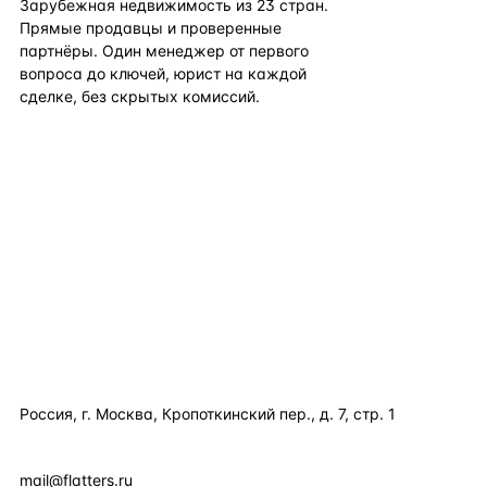
Зарубежная недвижимость из
23
стран.
Прямые продавцы и проверенные
партнёры. Один менеджер от первого
вопроса до ключей, юрист на каждой
сделке, без скрытых комиссий.
TELEGRAM
WHATSAPP
EMAIL
КАТАЛОГ ПО СТРАНАМ
ПОЛЕЗНОЕ
КОМПАНИЯ
КОНТАКТЫ
Россия, г. Москва, Кропоткинский пер., д. 7, стр. 1
+7 495 877 38 64
+90 531 589 95 88
mail@flatters.ru