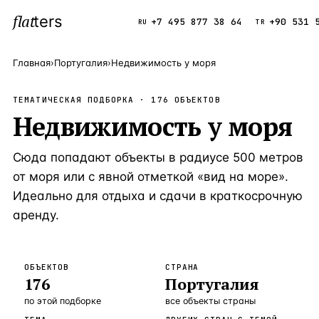
flat
ters
Каталог
+7 495 877 38 64
+90 531 
RU
TR
Главная
›
Португалия
›
Недвижимость у моря
ПОПУЛЯРНЫЕ НАПРАВЛЕНИЯ
ТЕМАТИЧЕСКАЯ ПОДБОРКА ·
176
ОБЪЕКТОВ
Турция
Недвижимость у моря
9 143 объек
—
Страна
Россия
8 554 объек
—
Страна
Сюда попадают объекты в радиусе 500 метров
Испания
5 430 объект
—
Страна
от моря или с явной отметкой «вид на море».
Идеально для отдыха и сдачи в краткосрочную
Кипр
3 906 объект
—
Страна
аренду.
Таиланд
2 948 объект
—
Страна
Греция
2 797 объект
—
Страна
ОБЪЕКТОВ
СТРАНА
176
Португалия
Сочи
Россия · 3 9
—
Локация
по этой подборке
все объекты страны
Алания
Турция · 2 5
—
Локация