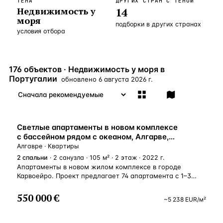
ТЕМА
ДРУГИХ СТРАН С ТЕМОЙ
Недвижимость у
14
Бангкок
Таиланд · 2 1
—
Локация
моря
подборки в других странах
условия отбора
Новороссийск
Россия · 2 1
—
Локация
Стамбул
Турция · 2 0
—
Локация
176 объектов · Недвижимость у моря в
Анталия
Турция · 1 8
—
Локация
Португалии
обновлено
6 августа 2026 г.
ЧАСТО ИЩУТ
Турция
Россия
Испания
Кипр
Таиланд
Грец
ВНЖ
Светлые апартаменты в новом комплексе
ВСЕ НАПРАВЛЕНИЯ →
с бассейном рядом с океаном, Алгарве,
Португалия
Алгавре · Квартиры
2
спальни
· 2 санузла · 105 м² · 2 этаж · 2022 г.
Апартаменты в новом жилом комплексе в городе
Карвоейро. Проект предлагает 74 апартамента с 1–3
спальнями. Все апартаменты имеют террасу и внешнюю
территорию, апартаменты Т2 и Т3 имеют вид на океан.
550 000 €
~
5 238
EUR
/м²
У жильцов есть доступ к бассейнам, садам, паркам,
лаунжу на крыше, ресторану, бару, спортзалу,
подземной парковке и сервису управления отелем