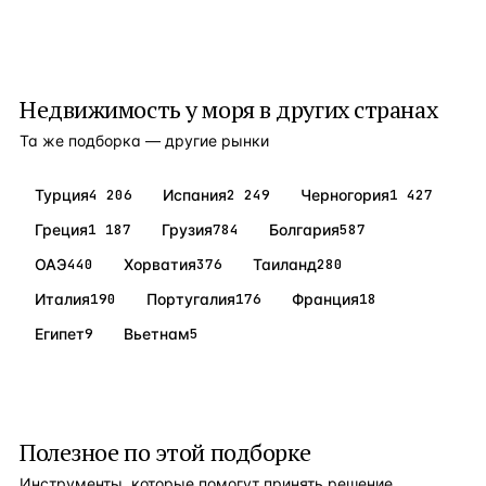
кабинеты Крытый бассейн с подогревом Открытая
игровая площадка Детский бассейн и аквапарк Детский
клуб В чистовую отделку апартаментов входит:
Встроенная кухня и шкафы Сантехника Кондиционеры
Для жителей комплекса доступны
Недвижимость у моря
в других странах
Та же подборка — другие рынки
Турция
4 206
Испания
2 249
Черногория
1 427
Греция
1 187
Грузия
784
Болгария
587
ОАЭ
440
Хорватия
376
Таиланд
280
Италия
190
Португалия
176
Франция
18
Египет
9
Вьетнам
5
Полезное по этой подборке
Инструменты, которые помогут принять решение