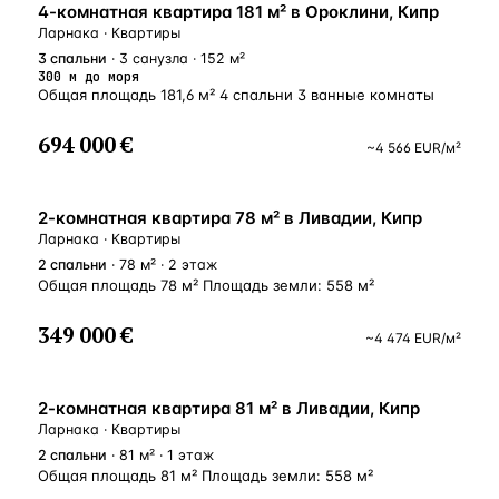
У МОРЯ
и комфортной жизни: это закрытое, охраняемое
4-комнатная квартира 181 м² в Ороклини, Кипр
сообщество из 89 изящных вилл с продуманной
Ларнака · Квартиры
до мелочей инфраструктурой, созданной для
3
спальни
· 3 санузла · 152 м²
полноценного отдыха и повседневного благополучия.
300 м до моря
На территории предусмотрены: клубный дом
Общая площадь 181,6 м² 4 спальни 3 ванные комнаты
с просторным тренажёрным залом, сауной
и современным коворкинг-пространством; роскошный
694 000 €
~
4 566
EUR
/м²
общий бассейн 20x10м. и стильный бар; уютные лаунж-
зоны для общения и расслабления; зелёные парковые
пространства, детские игровые площадки
и оборудованная зона для барбекю. Преимущества
ВНЖ
2-комнатная квартира 78 м² в Ливадии, Кипр
комплекса: привилегированное расположение — всего
Ларнака · Квартиры
150 метров до уютных кафе, бутиков, аптек и магазинов;
2
спальни
· 78 м² · 2 этаж
удобная транспортная доступность — 20 минут
Общая площадь 78 м² Площадь земли: 558 м²
до международного аэропорта Ларнаки c удобным
доступом до главных автомагистралей; близость
к престижным учебным заведениям — 10 минут
349 000 €
~
4 474
EUR
/м²
на автомобиле до международных школ и детских
садов; высокое качество строительства, премиальная
отделка, максимальная энергоэффективность,
ВНЖ
2-комнатная квартира 81 м² в Ливадии, Кипр
превосходный дизайн и собственная инфраструктура.
На текущий момент Synergy является единственным
Ларнака · Квартиры
проектом такого уровня, предлагающий клиентам
2
спальни
· 81 м² · 1 этаж
высокое качество строительства, премиальную отделку,
Общая площадь 81 м² Площадь земли: 558 м²
максимальную энергоэффективность, п