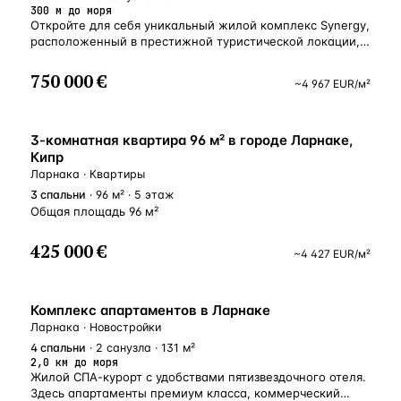
300 м до моря
Откройте для себя уникальный жилой комплекс Synergy,
расположенный в престижной туристической локации,
всего в 300 метрах от живописного побережья Ларнаки
и отеля RadissonBeach Hotel. Всего несколько минут
750 000 €
~
4 967
EUR
/м²
пешком — и вы на лучших пляжах региона, отмеченных
международным сертификатом качества «Голубой
флаг». Проект воплощает концепцию уединённой
ВНЖ
и комфортной жизни: это закрытое, охраняемое
3-комнатная квартира 96 м² в городе Ларнаке,
сообщество из 89 изящных вилл с продуманной
Кипр
до мелочей инфраструктурой, созданной для
Ларнака · Квартиры
полноценного отдыха и повседневного благополучия.
3
спальни
· 96 м² · 5 этаж
На территории предусмотрены: клубный дом
Общая площадь 96 м²
с просторным тренажёрным залом, сауной
и современным коворкинг-пространством; роскошный
425 000 €
общий бассейн 20x10м. и стильный бар; уютные лаунж-
~
4 427
EUR
/м²
зоны для общения и расслабления; зелёные парковые
пространства, детские игровые площадки
и оборудованная зона для барбекю. Преимущества
НОВОСТРОЙКА
Комплекс апартаментов в Ларнаке
комплекса: привилегированное расположение — всего
Ларнака · Новостройки
150 метров до уютных кафе, бутиков, аптек и магазинов;
удобная транспортная доступность — 20 минут
4
спальни
· 2 санузла · 131 м²
2,0 км до моря
до международного аэропорта Ларнаки c удобным
Жилой СПА-курорт с удобствами пятизвездочного отеля.
доступом до главных автомагистралей; близость
Здесь апартаменты премиум класса, коммерческий
к престижным учебным заведениям — 10 минут