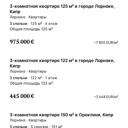
ВНЖ
3-комнатная квартира 125 м² в городе Ларнаке,
Кипр
Ларнака · Квартиры
3
спальни
· 125 м² · 6 этаж
Общая площадь 125 м²
975 000 €
~
7 800
EUR
/м²
ВНЖ
3-комнатная квартира 122 м² в городе Ларнаке,
Кипр
Ларнака · Квартиры
3
спальни
· 122 м² · 1 этаж
Общая площадь 122 м²
445 000 €
~
3 648
EUR
/м²
У МОРЯ
3-комнатная квартира 150 м² в Ороклини, Кипр
Ларнака · Квартиры
3
спальни
· 3 санузла · 151 м²