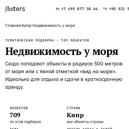
flat
ters
Каталог
+7 495 877 38 64
+90 531 
RU
TR
Главная
›
Кипр
›
Недвижимость у моря
ПОПУЛЯРНЫЕ НАПРАВЛЕНИЯ
ТЕМАТИЧЕСКАЯ ПОДБОРКА ·
709
ОБЪЕКТОВ
Турция
Недвижимость у моря
9 143 объек
—
Страна
Россия
8 554 объек
—
Страна
Сюда попадают объекты в радиусе 500 метров
Испания
5 430 объект
—
Страна
от моря или с явной отметкой «вид на море».
Идеально для отдыха и сдачи в краткосрочную
Кипр
3 906 объект
—
Страна
аренду.
Таиланд
2 948 объект
—
Страна
Греция
2 797 объект
—
Страна
ОБЪЕКТОВ
СТРАНА
709
Кипр
Сочи
Россия · 3 9
—
Локация
по этой подборке
все объекты страны
Алания
Турция · 2 5
—
Локация