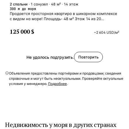
отеля. Сюда входит: СПА-комплекс, ресторан, лаундж-
2
спальни
· 1 санузел · 48 м² · 14 этаж
бар, брендовые магазины внутри комплекса.
300 м до моря
В комплексе полностью соблюдены международные
Продается просторная квартира в шикарном комплексе
стандарты пожарной безопасности. Также безопасность
с видом на море! Площадь- 48 м² Этаж 14 из 20
комплекса в течение 24 часов обеспечивают
Отдельная спальня, гостиная и кухня. Панорамные окна.
установленные по периметру камеры
Есть вся необходимая мебель и техника. Отличный
125 000 $
видеонаблюдения. Также, для жителей этого ЖК
~
2 604
USD
/м²
вариант для сдачи в посуточную аренду. Можно сдавать
доступен 24-часовой консьерж-сервис. В частности это:
как самостоятельно, так и через управляющую
предоставление информации о различных
компанию. Дом каркасно-монолитный. 2 скоростных
мероприятиях, бронирование, оплата счетов, налогов
лифта. Ресепшн, видеонаблюдение, охрана, бассейн,
и т. д.
подземный паркинг. Инфраструктура: Фитнесс,
Не удалось подгрузить.
Повторить
рестораны, кофейни, супермаркеты, аптеки. До моря
300 метров. Адрес Шартава 8
Объявления предоставлены партнёрами и продавцами; сведения
справочные и могут быть неактуальными. Проверяйте актуальные
условия у менеджера.
Подробнее
.
Недвижимость у моря
в других странах