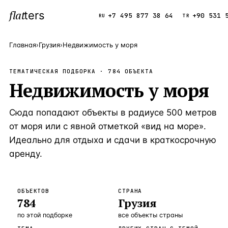
flat
ters
Каталог
+7 495 877 38 64
+90 531 
RU
TR
Главная
›
Грузия
›
Недвижимость у моря
ПОПУЛЯРНЫЕ НАПРАВЛЕНИЯ
ТЕМАТИЧЕСКАЯ ПОДБОРКА ·
784
ОБЪЕКТА
Турция
Недвижимость у моря
9 143 объек
—
Страна
Россия
8 554 объек
—
Страна
Сюда попадают объекты в радиусе 500 метров
Испания
5 430 объект
—
Страна
от моря или с явной отметкой «вид на море».
Идеально для отдыха и сдачи в краткосрочную
Кипр
3 906 объект
—
Страна
аренду.
Таиланд
2 948 объект
—
Страна
Греция
2 797 объект
—
Страна
ОБЪЕКТОВ
СТРАНА
784
Грузия
Сочи
Россия · 3 9
—
Локация
по этой подборке
все объекты страны
Алания
Турция · 2 5
—
Локация