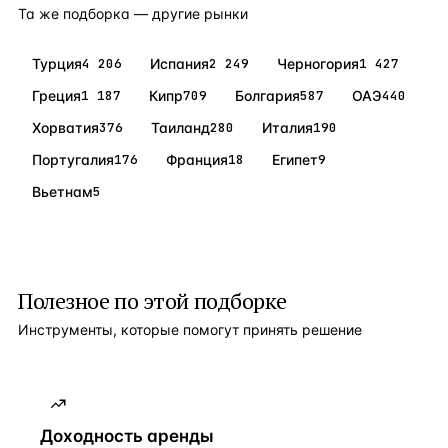
Та же подборка — другие рынки
Турция
4 206
Испания
2 249
Черногория
1 427
Греция
1 187
Кипр
709
Болгария
587
ОАЭ
440
Хорватия
376
Таиланд
280
Италия
190
Португалия
176
Франция
18
Египет
9
Вьетнам
5
Полезное по этой подборке
Инструменты, которые помогут принять решение
Доходность аренды