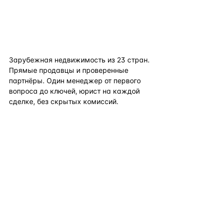
flat
ters
Зарубежная недвижимость из
23
стран.
Прямые продавцы и проверенные
партнёры. Один менеджер от первого
вопроса до ключей, юрист на каждой
сделке, без скрытых комиссий.
TELEGRAM
WHATSAPP
EMAIL
КАТАЛОГ ПО СТРАНАМ
ПОЛЕЗНОЕ
КОМПАНИЯ