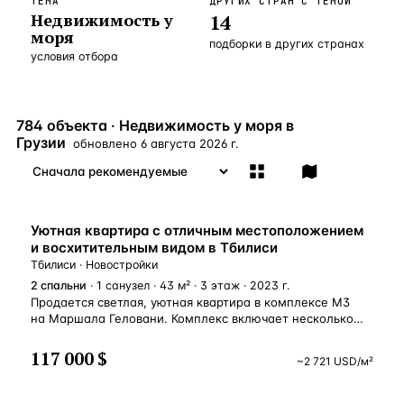
ТЕМА
ДРУГИХ СТРАН С ТЕМОЙ
Недвижимость у
14
Бангкок
Таиланд · 2 1
—
Локация
моря
подборки в других странах
условия отбора
Новороссийск
Россия · 2 1
—
Локация
Стамбул
Турция · 2 0
—
Локация
784 объекта · Недвижимость у моря в
Анталия
Турция · 1 8
—
Локация
Грузии
обновлено
6 августа 2026 г.
ЧАСТО ИЩУТ
Турция
Россия
Испания
Кипр
Таиланд
Грец
НОВОСТРОЙКА
Уютная квартира с отличным местоположением
ВСЕ НАПРАВЛЕНИЯ →
и восхитительным видом в Тбилиси
Тбилиси · Новостройки
2
спальни
· 1 санузел · 43 м² · 3 этаж · 2023 г.
Продается светлая, уютная квартира в комплексе М3
на Маршала Геловани. Комплекс включает несколько
блоков комфорт класса. Квартира имеет прекрасный вид
на город. Главной достопримечательностью района
117 000 $
~
2 721
USD
/м²
станет центральный парк с бульваром и велосипедной
дорожкой вокруг него. На территории парка будут
расположены спортивные площадки, зоны отдыха