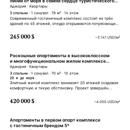
линии от моря в самом сердце туристического
Квартиры: 81 Этажей в доме: 22 Этаж Квартиры: 7 Цена:
4 Этаж квартиры 3
Батуми, Аджария, Грузия
Аджария · Квартиры
150 000 $
3
спальни
· 1 санузел · 78 м² · 14 этаж
Современный гостиничный комплекс состоит из трёх
зданий по 45 этажей, откуда открываются потрясающие
виды на Чёрно море, горы и город. Инфраструктура
комплекса включает объекты необходимые для
245 000 $
~
3 141
USD
/м²
повседневной жизни и отдыха — торговый центр
с магазинами всемирно известных брендов, конгресс-
холл, рестораны, бассейны, СПА-центры, детские зоны
У МОРЯ
развлечений, кинотеатры и террасы с видом на море.
Роскошные апартаменты в высококлассном
Квартира включает гостиную с открытой кухней, 2
и многофункциональном жилом комплексе
спальни, ванную комнату, балкон. Рядом находятся
в Батуми!
Аджария · Квартиры
аптеки, магазины, рестораны и кафе местной
3
спальни
· 1 санузел · 70 м² · 10 этаж
и международной кухни, банк, Батуми Молл, а также
20 м до моря
главные достопримечательности города — поющие
Элитный жилой комплекс занимает 20 этажей создавая
фонтаны на озере Ардагани, Аллея Героев, бульвар
комфортную и тихую обстановку. Проект завершён
и многое другое.
и введён в эксплуатацию, что даёт возможность
сразу же пользоваться приобретённой собственностью.
420 000 $
~
6 000
USD
/м²
Одним из главных преимуществ элитного комплекса
является его местоположение. Здание находится
в самом сердце города, на первой береговой линии.
У МОРЯ
Жителям апартаментов будет передана так называемая
Апартаменты в первом апарт комплексе
Resident Card, которая даст им эксклюзивную
с гостиничным брендом 5*
возможность пользоваться удобствами инфраструктуры