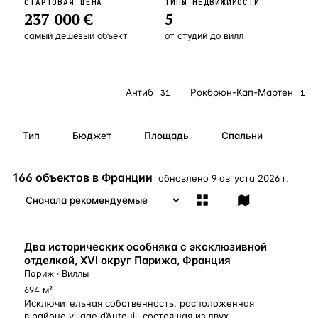
СТАРТОВАЯ ЦЕНА
ТИПЫ НЕДВИЖИМОСТИ
237 000 €
5
Бангкок
Таиланд · 2 1
—
Локация
самый дешёвый объект
от студий до вилл
Новороссийск
Россия · 2 1
—
Локация
Стамбул
Турция · 2 0
—
Локация
Все локации
Антиб
Рокбрюн-Кап-Мартен
166
31
17
Анталия
Турция · 1 8
—
Локация
ЧАСТО ИЩУТ
Тип
Бюджет
Площадь
Спальни
Турция
Россия
Испания
Кипр
Таиланд
Грец
166 объектов в Франции
обновлено
9 августа 2026 г.
ВСЕ НАПРАВЛЕНИЯ →
Два исторических особняка с эксклюзивной
отделкой, XVI округ Парижа, Франция
Париж · Виллы
694 м²
Исключительная собственность, расположенная
в районе village d’Auteuil, состоящая из двух