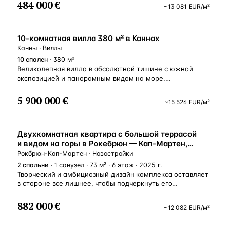
роскошью: балконом или лоджией. Жильцы верхнего
484 000 €
~
13 081
EUR
/м²
этажа пользуются дополнительным преимуществом.
Каждый из них имеет выход по внешней лестнице
на частную зеленую террасу на крыше, откуда
открывается 360-градусный вид на окрестности. Жители
10-комнатная вилла 380 м² в Каннах
также пользуются удобствами, предлагаемыми общим
Канны · Виллы
двором с очень аккуратным озеленением.
10
спален
· 380 м²
Великолепная вилла в абсолютной тишине с южной
экспозицией и панорамным видом на море.
Расположена в престижном районе Супер Канн,
в нескольких минутах езды от центра Канн
5 900 000 €
~
15 526
EUR
/м²
и набережной Круазет. Главный дом расположен
на двух уровнях с внутренним лифтом, состоит
из прихожей, двойной гостиной с выходом на террасу,
НОВОСТРОЙКА
гостиной с камином, столовой, семейной кухни,
Двухкомнатная квартира с большой террасой
прачечной и гардеробной, винная комната. На нижнем
и видом на горы в Рокебрюн — Кап-Мартен,
этаже расположены четыре спальни с ванными
Лазурный Берег, Франция
Рокбрюн-Кап-Мартен · Новостройки
комнатами и гардеробными. Отдельный дом для
2
спальни
· 1 санузел · 73 м² · 6 этаж · 2025 г.
персонала с гостиной, кухней, двумя спальнями
Творческий и амбициозный дизайн комплекса оставляет
и ванной комнатой. В саду бассейн, пулхаус и летняя
в стороне все лишнее, чтобы подчеркнуть его
кухня. Двойной гараж, парковка для многих
утонченный и минималистский шарм. Динамизм
автомобилей.
объемов на фасаде предлагает красивую гармонию
882 000 €
~
12 082
EUR
/м²
и идеальный баланс. Преобладание белого цвета
и большие застекленные поверхности создают