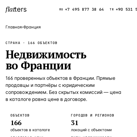
flat
ters
Каталог
+7 495 877 38 64
+90 531 
RU
TR
Главная
›
Франция
ПОПУЛЯРНЫЕ НАПРАВЛЕНИЯ
СТРАНА ·
166
ОБЪЕКТОВ
Турция
Недвижимость
9 143 объек
—
Страна
во
Франции
Россия
8 554 объек
—
Страна
Испания
5 430 объект
—
Страна
166
проверенных
объектов
в
Франции
. Прямые
продавцы и партнёры с юридическим
Кипр
3 906 объект
—
Страна
сопровождением. Без скрытых комиссий — цена
Таиланд
2 948 объект
—
Страна
в каталоге равна цене в договоре.
Греция
2 797 объект
—
Страна
ОБЪЕКТОВ
ГОРОДОВ И РЕГИОНОВ
166
31
Сочи
Россия · 3 9
—
Локация
объектов
в каталоге
локаций с объектами
Алания
Турция · 2 5
—
Локация