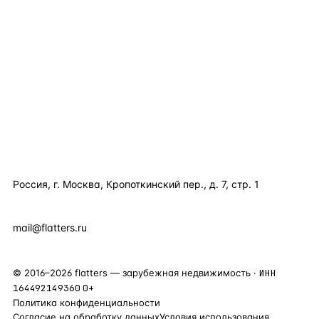
КАТАЛОГ ПО СТРАНАМ
ПОЛЕЗНОЕ
КОМПАНИЯ
КОНТАКТЫ
Россия, г. Москва, Кропоткинский пер., д. 7, стр. 1
+7 495 877 38 64
+90 531 589 95 88
mail@flatters.ru
©
2016
–
2026
flatters — зарубежная недвижимость ·
ИНН
164492149360
0+
Политика конфиденциальности
Согласие на обработку данных
Условия использования