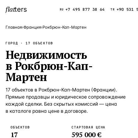
flat
ters
Каталог
+7 495 877 38 64
+90 531 
RU
TR
Главная
›
Франция
›
Рокбрюн-Кап-Мартен
ПОПУЛЯРНЫЕ НАПРАВЛЕНИЯ
ГОРОД ·
17
ОБЪЕКТОВ
Турция
Недвижимость
9 143 объек
—
Страна
в
Рокбрюн-Кап-
Россия
8 554 объек
—
Страна
Мартен
Испания
5 430 объект
—
Страна
Кипр
3 906 объект
—
Страна
17
объектов
в
Рокбрюн-Кап-Мартен
(
Франции
).
Прямые продавцы и юридическое сопровождение
Таиланд
2 948 объект
—
Страна
каждой сделки. Без скрытых комиссий — цена
Греция
2 797 объект
в каталоге равна цене в договоре.
—
Страна
Сочи
Россия · 3 9
—
Локация
ОБЪЕКТОВ
СТАРТОВАЯ ЦЕНА
17
595 000 €
Алания
Турция · 2 5
—
Локация