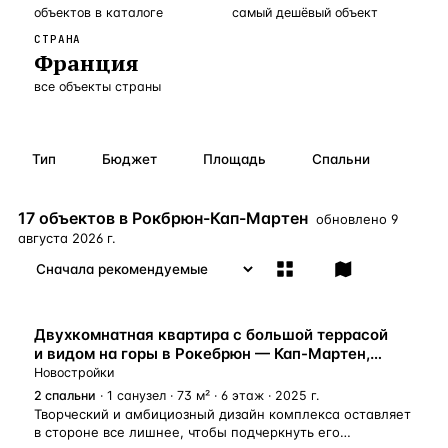
объектов
в каталоге
самый дешёвый объект
Бангкок
Таиланд · 2 1
—
Локация
СТРАНА
Франция
Новороссийск
Россия · 2 1
—
Локация
все объекты страны
Стамбул
Турция · 2 0
—
Локация
Анталия
Турция · 1 8
—
Локация
Тип
Бюджет
Площадь
Спальни
ЧАСТО ИЩУТ
Турция
Россия
Испания
Кипр
Таиланд
Грец
17 объектов в Рокбрюн-Кап-Мартен
обновлено
9
августа 2026 г.
ВСЕ НАПРАВЛЕНИЯ →
НОВОСТРОЙКА
Двухкомнатная квартира с большой террасой
и видом на горы в Рокебрюн — Кап-Мартен,
Лазурный Берег, Франция
Новостройки
2
спальни
· 1 санузел · 73 м² · 6 этаж · 2025 г.
Творческий и амбициозный дизайн комплекса оставляет
в стороне все лишнее, чтобы подчеркнуть его