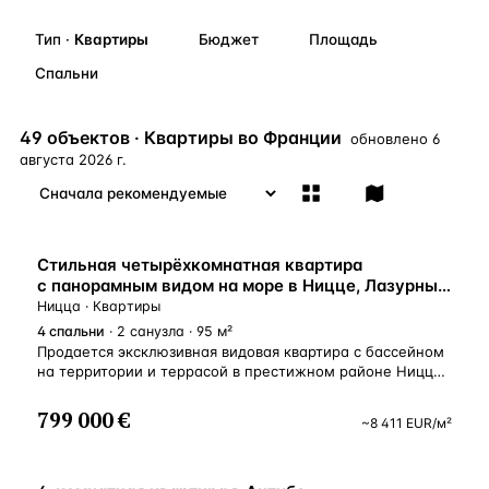
Бангкок
Таиланд · 2 1
—
Локация
Тип
·
Квартиры
Бюджет
Площадь
Новороссийск
Россия · 2 1
Спальни
—
Локация
Стамбул
Турция · 2 0
—
Локация
49 объектов · Квартиры во Франции
обновлено
6
Анталия
Турция · 1 8
—
Локация
августа 2026 г.
ЧАСТО ИЩУТ
Турция
Россия
Испания
Кипр
Таиланд
Грец
Стильная четырёхкомнатная квартира
с панорамным видом на море в Ницце, Лазурный
ВСЕ НАПРАВЛЕНИЯ →
Берег, Франция
Ницца · Квартиры
4
спальни
· 2 санузла · 95 м²
Продается эксклюзивная видовая квартира с бассейном
на территории и террасой в престижном районе Ниццы.
Квартира расположена в отдельном корпусе из 2
квартир, отдельный лифт прямо ко входу в квартиру
799 000 €
~
8 411
EUR
/м²
с парковки, часть окон выходит во двор, основные окна
на море. Новая резиденция с охраняемой территорией,
во дворе обустроен сад и бассейн. Панорамные окна