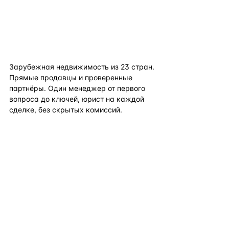
flat
ters
Зарубежная недвижимость из
23
стран.
Прямые продавцы и проверенные
партнёры. Один менеджер от первого
вопроса до ключей, юрист на каждой
сделке, без скрытых комиссий.
TELEGRAM
WHATSAPP
EMAIL
КАТАЛОГ ПО СТРАНАМ
ПОЛЕЗНОЕ
КОМПАНИЯ