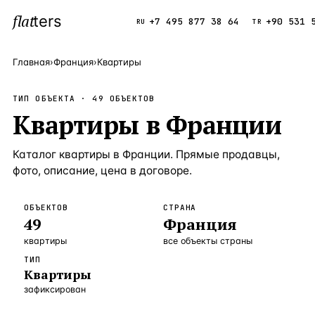
flat
ters
Каталог
+7 495 877 38 64
+90 531 
RU
TR
Главная
›
Франция
›
Квартиры
ПОПУЛЯРНЫЕ НАПРАВЛЕНИЯ
ТИП ОБЪЕКТА ·
49
ОБЪЕКТОВ
Турция
Квартиры
в
Франции
9 143 объек
—
Страна
Россия
8 554 объек
—
Страна
Каталог
квартиры
в
Франции
. Прямые продавцы,
Испания
5 430 объект
фото, описание, цена в договоре.
—
Страна
Кипр
3 906 объект
—
Страна
ОБЪЕКТОВ
СТРАНА
49
Франция
Таиланд
2 948 объект
—
Страна
квартиры
все объекты страны
Греция
2 797 объект
—
Страна
ТИП
Квартиры
Сочи
Россия · 3 9
—
Локация
зафиксирован
Алания
Турция · 2 5
—
Локация