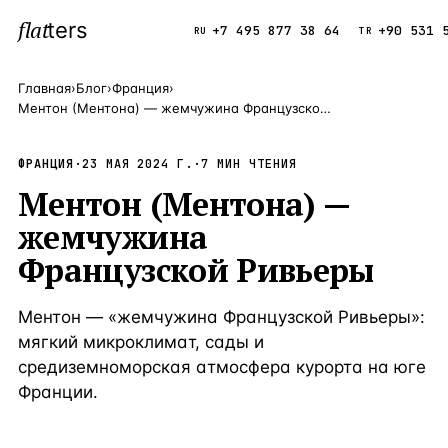
flat
ters
Каталог
+7 495 877 38 64
+90 531 
RU
TR
Главная
›
Блог
›
Франция
›
Ментон (Ментона) — жемчужина Французской Ривьеры
ПОПУЛЯРНЫЕ НАПРАВЛЕНИЯ
Турция
9 143 объек
ФРАНЦИЯ
·
23 МАЯ 2024 Г.
—
Страна
·
7
МИН ЧТЕНИЯ
Ментон (Ментона) —
Россия
8 554 объек
—
Страна
жемчужина
Испания
5 430 объект
—
Страна
Французской Ривьеры
Кипр
3 906 объект
—
Страна
Ментон — «жемчужина Французской Ривьеры»:
Таиланд
2 948 объект
—
Страна
мягкий микроклимат, сады и
Греция
2 797 объект
—
Страна
средиземноморская атмосфера курорта на юге
Франции.
Сочи
Россия · 3 9
—
Локация
Алания
Турция · 2 5
—
Локация