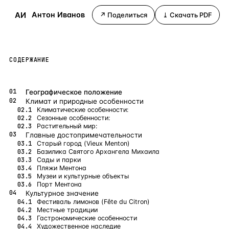
Бангкок
Таиланд · 2 1
АИ
Антон Иванов
—
Локация
↗ Поделиться
⤓ Скачать PDF
Новороссийск
Россия · 2 1
—
Локация
Стамбул
Турция · 2 0
—
Локация
СОДЕРЖАНИЕ
Анталия
Турция · 1 8
—
Локация
Географическое положение
ЧАСТО ИЩУТ
Климат и природные особенности
Турция
Россия
Испания
Кипр
Таиланд
Грец
Климатические особенности:
Сезонные особенности:
Растительный мир:
Главные достопримечательности
ВСЕ НАПРАВЛЕНИЯ →
Старый город (Vieux Menton)
Базилика Святого Архангела Михаила
Сады и парки
Пляжи Ментона
Музеи и культурные объекты
Порт Ментона
Культурное значение
Фестиваль лимонов (Fête du Citron)
Местные традиции
Гастрономические особенности
Художественное наследие