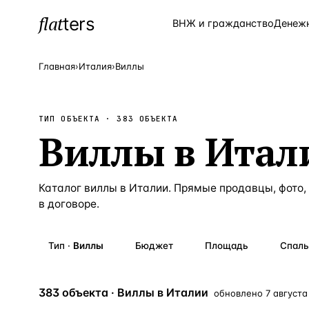
flat
ters
Каталог
ВНЖ и гражданство
Денеж
Главная
›
Италия
›
Виллы
ПОПУЛЯРНЫЕ НАПРАВЛЕНИЯ
ТИП ОБЪЕКТА ·
383
ОБЪЕКТА
Турция
—
Страна
Виллы
в
Итал
Россия
—
Страна
Испания
—
Страна
Каталог
виллы
в
Италии
. Прямые продавцы, фото,
в договоре.
Кипр
—
Страна
Таиланд
—
Страна
Тип
·
Виллы
Бюджет
Площадь
Спаль
Греция
—
Страна
Сочи
383 объекта · Виллы в Италии
—
Локация
обновлено
7 августа