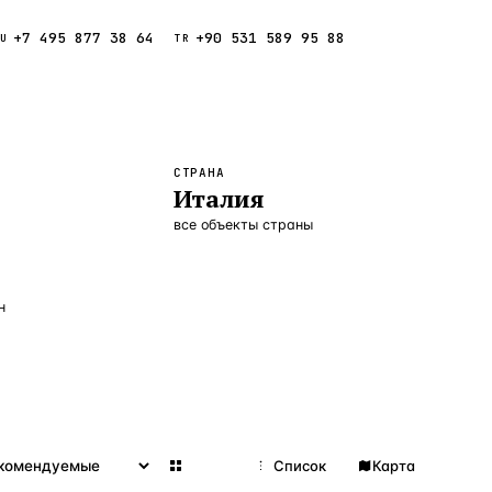
+7 495 877 38 64
+90 531 589 95 88
Звонок
RU
TR
Найти
ESC
СТРАНА
Италия
ния
Кипр
Таиланд
все объекты страны
н
Сетка
Список
Карта