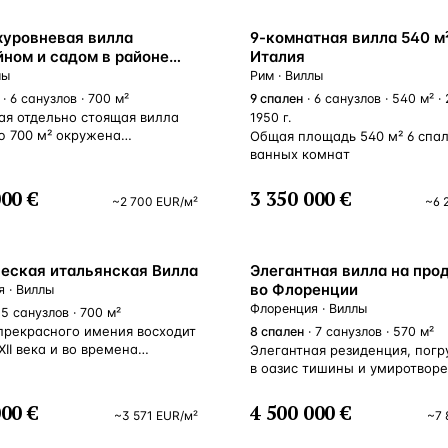
Турция · 2 556
уровневая вилла
9-комнатная вилла 540 м²
Таиланд · 2 172
йном и садом в районе
Италия
им, Италия
лы
Рим · Виллы
Россия · 2 106
· 6 санузлов · 700 м²
9
спален
· 6 санузлов · 540 м² · 
ая отдельно стоящая вилла
1950 г.
Турция · 2 092
 700 м² окружена
Общая площадь 540 м² 6 спал
м парком 2000 м²
ванных комнат
Турция · 1 810
земными растениями
выми деревьями, такими как
000 €
3 350 000 €
~
2 700
EUR
/м²
~
6 
иви, абрикос, мандарин,
 др. На территории участка
я подогреваемый бассейн,
ый мозаикой Бизацца,
еская итальянская Вилла
Элегантная вилла на про
ми фильтрами и каскадом.
во Флоренции
 · Виллы
аркинг на 3 машиноместа
Флоренция · Виллы
 5 санузлов · 700 м²
тории виллы. Возможна
прекрасного имения восходит
8
спален
· 7 санузлов · 570 м²
с мебелью и предметами
ХII века и во времена
Элегантная резиденция, пог
а. На цокольном этаже
ния получило архитектурное
в оазис тишины и умиротворе
ена зона отдыха
ение, которое сохраниось
расположена в пригороде Ф
дной и баром, откуда можно
няшних дней. Капитальные
в 10 минутах езды от центра 
а террасу-патио,
000 €
4 500 000 €
~
3 571
EUR
/м²
~
7 
е работы были произведены
Полностью отреставрирован
анную для барбекю.
и владельцами около 20 лет
чарующее имение располож
же этаже находятся