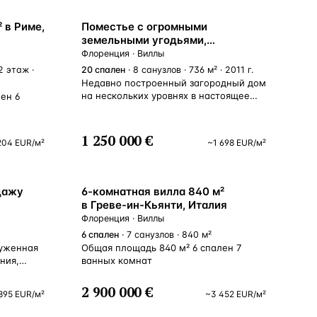
 в Риме,
Поместье с огромными
земельными угодьями,
бассейном, СПА в Реджелло,
Флоренция · Виллы
Тоскана, Италия
2 этаж ·
20
спален
· 8 санузлов · 736 м² · 2011 г.
Недавно построенный загородный дом
на нескольких уровнях в настоящее
ен 6
время разделен на две отдельные
части одинакового размера. Снаружи,
на стороне, обращенной к закату, есть
1 250 000 €
204
EUR
/м²
~
1 698
EUR
/м²
большая лоджия площадью 103 м² —
идеальное место для обедов/ужинов
ВСЕ НАПРАВЛЕНИЯ →
на свежем воздухе. Окружает дом
ухоженный сад с газонами, есть
дажу
6-комнатная вилла 840 м²
бассейн 10x4 м, а также две перголы/
в Греве-ин-Кьянти, Италия
навесы с печью на дровах и барбекю,
Флоренция · Виллы
два навеса для автомобилей. Участок
6
спален
· 7 санузлов · 840 м²
сельскохозяйственного назначения:
руженная
Общая площадь 840 м² 6 спален 7
пахотные земли 46255 га, пахотные
ния,
ванных комнат
земли с посадками/деревьями
лоренции
42794 га, пастбище 0,31 га, пастбище
города.
с кустарниками 0,071 га, смешанный
2 900 000 €
895
EUR
/м²
~
3 452
EUR
/м²
ное
лес 15639 га. Квартира 1: На первом
ено
этаже — большая гостиная с камином,