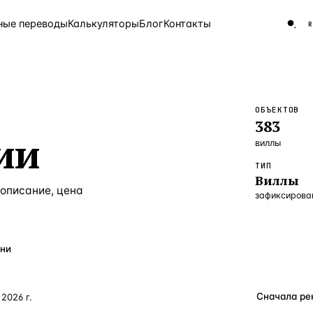
ные переводы
Калькуляторы
Блог
Контакты
ОБЪЕКТОВ
ЧАСТО ИЩУТ
383
Турция
Россия
Испа
9 143 объекта
ии
виллы
Греция
8 554 объекта
ТИП
Виллы
5 430 объектов
 описание, цена
зафиксирова
3 906 объектов
2 948 объектов
ни
2 797 объектов
Россия · 3 920
 2026 г.