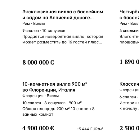
Алания
—
Локация
Эксклюзивная вилла с бассейном
Четырёх
Бангкок
—
Локация
и садом на Аппиевой дороге
с бассе
в Риме, Италия
Акса, Р
Рим · Виллы
Рим · Вил
Новороссийск
—
Локация
9
спален
· 10 санузлов
4
спальни
Продаётся невероятная вилла, которая
Элегантн
Стамбул
—
Локация
может разместить до 16 гостей плюс
площадью
дополнительные помещения для
ухоженны
Анталия
персонала. К вашим услугам: Спа-
—
Локация
со среди
центр, где есть полностью
и фрукто
1 890 
8 000 000 €
оборудованный тренажерный зал,
гранат, к
финская сауна, отделанная мрамором
фейхоа и
НАВИГАЦИЯ
ОТКРЫТЬ
ЗАКРЫТЬ
↑
↓
↵
ESC
турецкая баня (3 места) с душем,
находитс
джакузи (2 места), душевая, дамская
выложенн
10-комнатная вилла 900 м²
Классич
туалетная комната; Домашний
с соляны
во Флоренции, Италия
Флоренция
кинотеатр на 10 мест
Крытый п
Флоренция · Виллы
6
спален
·
с профессиональным оборудованием;
на терри
История 
10
спален
· 8 санузлов · 900 м²
Библиотека; Уборные и гардеробная
продажа 
к началу 
Общая площадь 900 м² 10 спален 8
для гостей; Сад со столиком для пинг-
интерьер
Возрожде
ванных комнат
понга; Гостиная на 12 человек;
располож
преображ
Двойная дополнительная гостиная
с бильяр
до сегод
с камином + стереосистема +
пройти н
4 900 000 €
2 500 
~
5 444
EUR
/м²
ремонтны
обеденная зона на 4 человека;
оборудов
нынешним
Профессиональная кухня
На этом 