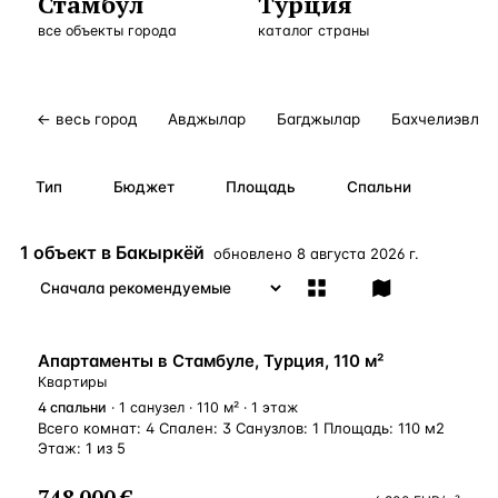
Стамбул
Турция
Бангкок
Таиланд · 2 1
все объекты города
—
Локация
каталог страны
Новороссийск
Россия · 2 1
—
Локация
Стамбул
Турция · 2 0
—
Локация
← весь город
Авджылар
Багджылар
Бахчелиэвлер
Анталия
Турция · 1 8
—
Локация
Тип
Бюджет
Площадь
Спальни
ЧАСТО ИЩУТ
Турция
Россия
Испания
Кипр
Таиланд
Грец
1 объект в Бакыркёй
обновлено
8 августа 2026 г.
ВСЕ НАПРАВЛЕНИЯ →
ВНЖ
Апартаменты в Стамбуле, Турция, 110 м²
Квартиры
4
спальни
· 1 санузел · 110 м² · 1 этаж
Всего комнат: 4 Спален: 3 Санузлов: 1 Площадь: 110 м2
Этаж: 1 из 5
748 000 €