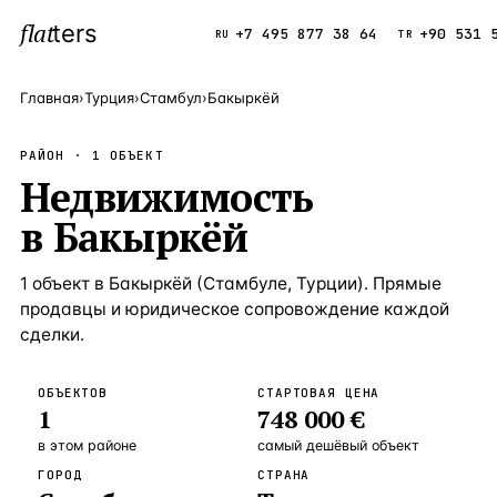
flat
ters
Каталог
+7 495 877 38 64
+90 531 
RU
TR
Главная
›
Турция
›
Стамбул
›
Бакыркёй
ПОПУЛЯРНЫЕ НАПРАВЛЕНИЯ
РАЙОН ·
1
ОБЪЕКТ
Турция
Недвижимость
9 143 объек
—
Страна
в
Бакыркёй
Россия
8 554 объек
—
Страна
Испания
5 430 объект
—
Страна
1
объект
в
Бакыркёй
(
Стамбуле
,
Турции
). Прямые
продавцы и юридическое сопровождение каждой
Кипр
3 906 объект
—
Страна
сделки.
Таиланд
2 948 объект
—
Страна
ОБЪЕКТОВ
СТАРТОВАЯ ЦЕНА
Греция
2 797 объект
—
Страна
1
748 000 €
Сочи
Россия · 3 9
—
Локация
в этом районе
самый дешёвый объект
ГОРОД
СТРАНА
Алания
Турция · 2 5
—
Локация