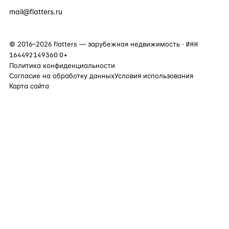
+90 531 589 95 88
mail@flatters.ru
©
2016
–
2026
flatters — зарубежная недвижимость ·
ИНН
164492149360
0+
Политика конфиденциальности
Согласие на обработку данных
Условия использования
Карта сайта