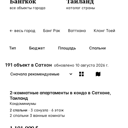
Бангкок
Таиланд
Бангкок
Таиланд · 2 1
все объекты города
—
Локация
каталог страны
Новороссийск
Россия · 2 1
—
Локация
Стамбул
Турция · 2 0
—
Локация
← весь город
Банг Рак
Ваттхана
Клонг Тоей
Па
Анталия
Турция · 1 8
—
Локация
Тип
Бюджет
Площадь
Спальни
ЧАСТО ИЩУТ
Турция
Россия
Испания
Кипр
Таиланд
Грец
191 объект в Сатхон
обновлено
10 августа 2026 г.
ВСЕ НАПРАВЛЕНИЯ →
2-комнатные апартаменты в кондо в Сатхоне,
Таиланд
Кондоминиумы
2
спальни
· 3 санузла · 6 этаж
2 спальни 3 ванные комнаты