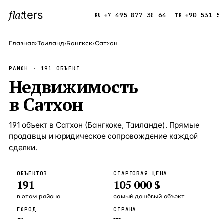
flat
ters
Каталог
+7 495 877 38 64
+90 531 
RU
TR
Главная
›
Таиланд
›
Бангкок
›
Сатхон
ПОПУЛЯРНЫЕ НАПРАВЛЕНИЯ
РАЙОН ·
191
ОБЪЕКТ
Турция
Недвижимость
9 143 объек
—
Страна
в
Сатхон
Россия
8 554 объек
—
Страна
Испания
5 430 объект
—
Страна
191
объект
в
Сатхон
(
Бангкоке
,
Таиланде
). Прямые
продавцы и юридическое сопровождение каждой
Кипр
3 906 объект
—
Страна
сделки.
Таиланд
2 948 объект
—
Страна
ОБЪЕКТОВ
СТАРТОВАЯ ЦЕНА
Греция
2 797 объект
—
Страна
191
105 000 $
Сочи
Россия · 3 9
—
Локация
в этом районе
самый дешёвый объект
ГОРОД
СТРАНА
Алания
Турция · 2 5
—
Локация