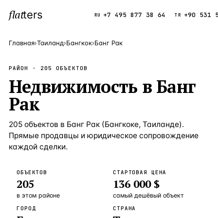
flat
ters
Каталог
+7 495 877 38 64
+90 531 
RU
TR
Главная
›
Таиланд
›
Бангкок
›
Банг Рак
ПОПУЛЯРНЫЕ НАПРАВЛЕНИЯ
РАЙОН ·
205
ОБЪЕКТОВ
Турция
Недвижимость
в
Банг
9 143 объек
—
Страна
Рак
Россия
8 554 объек
—
Страна
Испания
5 430 объект
—
Страна
205
объектов
в
Банг Рак
(
Бангкоке
,
Таиланде
).
Прямые продавцы и юридическое сопровождение
Кипр
3 906 объект
—
Страна
каждой сделки.
Таиланд
2 948 объект
—
Страна
ОБЪЕКТОВ
СТАРТОВАЯ ЦЕНА
Греция
2 797 объект
—
Страна
205
136 000 $
Сочи
Россия · 3 9
—
Локация
в этом районе
самый дешёвый объект
ГОРОД
СТРАНА
Алания
Турция · 2 5
—
Локация