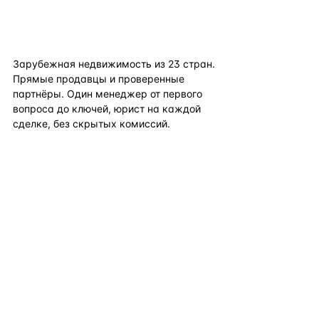
flat
ters
Зарубежная недвижимость из
23
стран.
Прямые продавцы и проверенные
партнёры. Один менеджер от первого
вопроса до ключей, юрист на каждой
сделке, без скрытых комиссий.
TELEGRAM
WHATSAPP
EMAIL
КАТАЛОГ ПО СТРАНАМ
ПОЛЕЗНОЕ
КОМПАНИЯ
КОНТАКТЫ