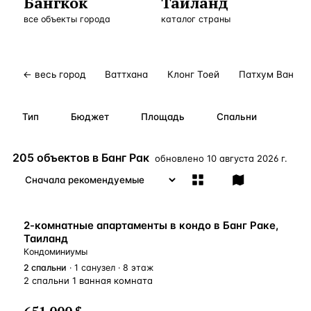
Бангкок
Таиланд
Бангкок
Таиланд · 2 1
все объекты города
—
Локация
каталог страны
Новороссийск
Россия · 2 1
—
Локация
Стамбул
Турция · 2 0
—
Локация
← весь город
Ваттхана
Клонг Тоей
Патхум Ван
Анталия
Турция · 1 8
—
Локация
Тип
Бюджет
Площадь
Спальни
ЧАСТО ИЩУТ
Турция
Россия
Испания
Кипр
Таиланд
Грец
205 объектов в Банг Рак
обновлено
10 августа 2026 г.
ВСЕ НАПРАВЛЕНИЯ →
2-комнатные апартаменты в кондо в Банг Раке,
Таиланд
Кондоминиумы
2
спальни
· 1 санузел · 8 этаж
2 спальни 1 ванная комната