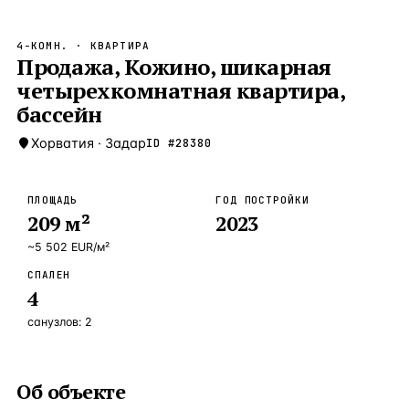
Бангкок
Таиланд · 2 1
—
Локация
4-КОМН.
· КВАРТИРА
Новороссийск
Продажа, Кожино, шикарная
Россия · 2 1
—
Локация
четырехкомнатная квартира,
Стамбул
Турция · 2 0
—
Локация
бассейн
Анталия
Турция · 1 8
—
Локация
Хорватия
·
Задар
ID #
28380
ЧАСТО ИЩУТ
Турция
Россия
Испания
Кипр
Таиланд
Грец
ПЛОЩАДЬ
ГОД ПОСТРОЙКИ
209
м²
2023
ВСЕ НАПРАВЛЕНИЯ →
~
5 502
EUR
/м²
СПАЛЕН
4
санузлов:
2
Об объекте