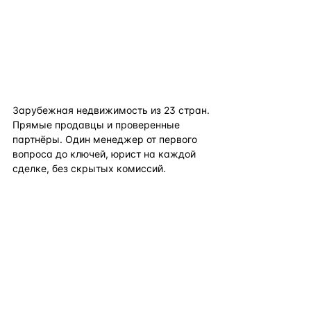
flat
ters
Зарубежная недвижимость из
23
стран.
Прямые продавцы и проверенные
партнёры. Один менеджер от первого
вопроса до ключей, юрист на каждой
сделке, без скрытых комиссий.
TELEGRAM
WHATSAPP
EMAIL
КАТАЛОГ ПО СТРАНАМ
ПОЛЕЗНОЕ
КОМПАНИЯ