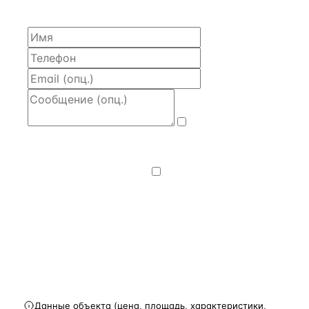
часа.
Даю
согласие
на обработку и передачу персональных
данных
— на условиях
Политики
конфиденциальности
.
Хочу получать
новости, подборки объектов
и спецпредложения.
Получить расчёт
Данные объекта (цена, площадь, характеристики,