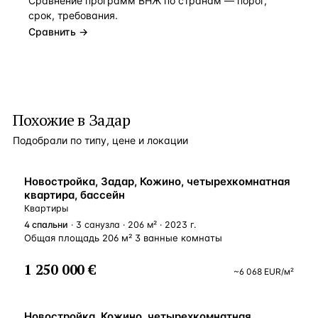
Сравнение программ ВНЖ по странам — порог,
срок, требования.
Сравнить →
Похожие в Задар
Подобрали по типу, цене и локации
НОВОСТРОЙКА
Новостройка, Задар, Кожино, четырехкомнатная
квартира, бассейн
Квартиры
4
спальни
· 3 санузла · 206 м² · 2023 г.
Общая площадь 206 м² 3 ванные комнаты
1 250 000 €
~
6 068
EUR
/м²
НОВОСТРОЙКА
Новостройка, Кожино, четырехкомнатная