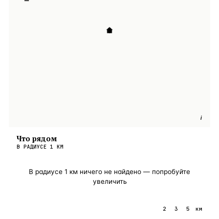
−
i
Что рядом
В РАДИУСЕ
1
КМ
В радиусе
1
км ничего не найдено — попробуйте
увеличить
1
2
3
5
км