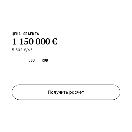
ЦЕНА ОБЪЕКТА
1 150 000
€
5 502 €/м²
EUR
USD
RUB
Запросить просмотр
Получить расчёт
ЗАПРОСИТЬ РАСЧЁТ
Расскажем по объекту, пришлём PDF с финансовой
моделью и контактом владельца — за 4 рабочих