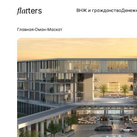
flat
ters
Каталог
ВНЖ и гражданство
Денеж
Главная
›
Оман
›
Маскат
ПОПУЛЯРНЫЕ НАПРАВЛЕНИЯ
Турция
—
Страна
Россия
—
Страна
Испания
—
Страна
Кипр
—
Страна
Таиланд
—
Страна
Греция
—
Страна
Сочи
—
Локация