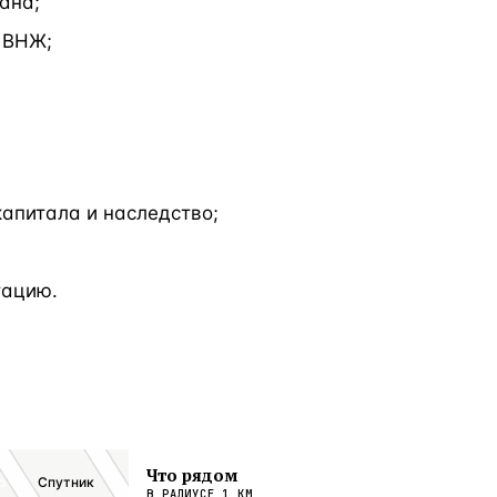
ана;
 ВНЖ;
апитала и наследство;
тацию.
Что рядом
а
Спутник
В РАДИУСЕ
1
КМ