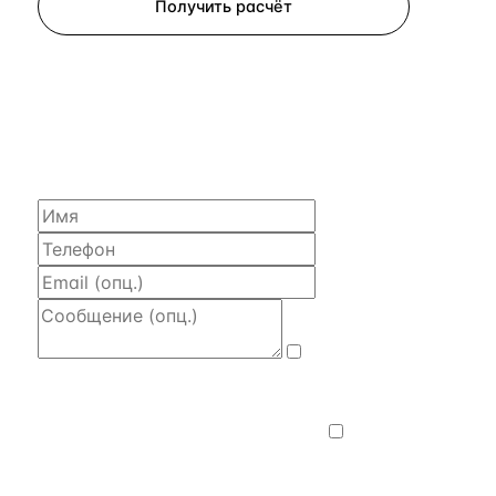
Получить расчёт
ЗАПРОСИТЬ РАСЧЁТ
Расскажем по объекту, пришлём PDF
с финансовой моделью и контактом владельца —
за 4 рабочих часа.
Даю
согласие на обработку и передачу
персональных данных
— на условиях
Политики конфиденциальности
.
Хочу
получать новости, подборки объектов
и спецпредложения.