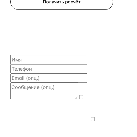
Получить расчёт
ЗАПРОСИТЬ РАСЧЁТ
Расскажем по объекту, пришлём PDF
с финансовой моделью и контактом владельца —
за 4 рабочих часа.
Даю
согласие на обработку и передачу
персональных данных
— на условиях
Политики конфиденциальности
.
Хочу
получать новости, подборки объектов
и спецпредложения.