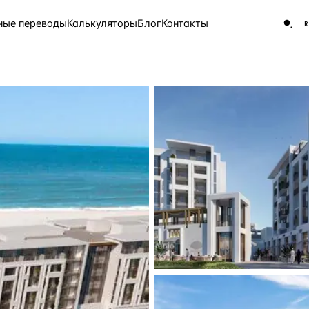
ные переводы
Калькуляторы
Блог
Контакты
ЧАСТО ИЩУТ
Турция
Россия
Испа
9 143 объекта
Греция
8 554 объекта
5 430 объектов
3 906 объектов
2 948 объектов
2 797 объектов
Россия · 3 920