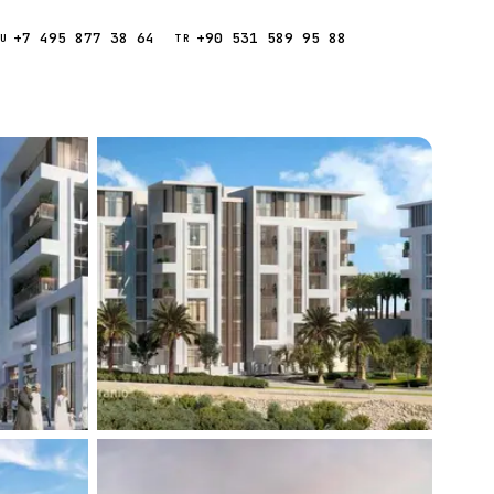
+7 495 877 38 64
+90 531 589 95 88
Звонок
RU
TR
Найти
ESC
ния
Кипр
Таиланд