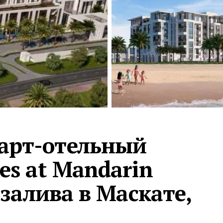
Турция · 2 556
Таиланд · 2 172
Россия · 2 106
Турция · 2 092
Турция · 1 810
арт-отельный
es at Mandarin
 залива в Маскате,