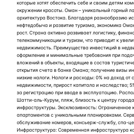
которые хотят обеспечить себе и своим детям ко
окружении красоты. Оман – уникальный горный л
архитектура Востока. Благодаря разнообразию ис
нефтедобыча и развитие туризма, экономика Ома
рост. Страна активно развивает логистику, финан
телекоммуникации и туризм, что приводит к увел
недвижимость. Преимущества инвестиций в недв
оформление и минимальные требования при пода
вложений в объекты, входящие в состав туристич
открытия счета в банке Омана; получение визы и
низкие налоги. Налоги и расходы: 0% на доход от
недвижимости, прирост капитала и наследство; 5
за регистрацию при вводе в эксплуатацию. Расп
Шатти-аль-Курум, пляж, близость к центру город
инфраструктуры. Эксклюзивность: Ограниченное 
апартаментов с уникальными планировками. Сер
обслуживание номеров, консьерж-службу, спа-цен
Инфраструктура: Современная инфраструктура к