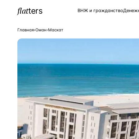
flat
ters
Каталог
ВНЖ и гражданство
Денеж
Главная
›
Оман
›
Маскат
ПОПУЛЯРНЫЕ НАПРАВЛЕНИЯ
Турция
—
Страна
Россия
—
Страна
Испания
—
Страна
Кипр
—
Страна
Таиланд
—
Страна
Греция
—
Страна
Сочи
—
Локация