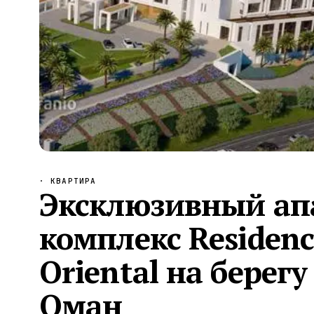
Алания
—
Локация
Бангкок
—
Локация
Новороссийск
—
Локация
Стамбул
—
Локация
Анталия
—
Локация
НАВИГАЦИЯ
ОТКРЫТЬ
ЗАКРЫТЬ
↑
↓
↵
ESC
· КВАРТИРА
Эксклюзивный ап
комплекс Residenc
Oriental на берегу
Оман