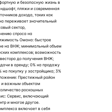
мфортную и безопасную жизнь в
андшафт, пляжи и современная
точников дохода, таких как
на переживает значительный
совый сектор,
ичению спроса на
ижимость Омана: быстрое
че на ВНЖ; минимальный объем
еских комплексов; возможность
нвестора до получения ВНЖ;
 сдачи в аренду; 0% на продажу
% на покупку у застройщика; 3%
оложение: Престижный район
а и важным объектам
количество роскошных
вис: Сервис, включающий
тр и многое другое.
омплекса включает в себя