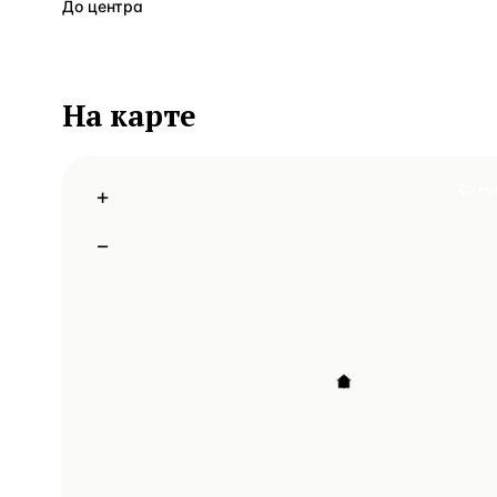
До центра
На карте
Схем
+
−