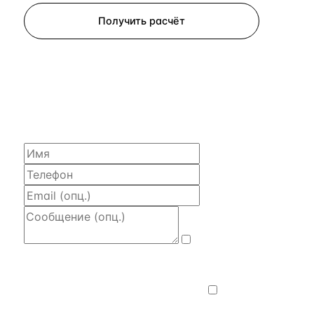
Получить расчёт
ЗАПРОСИТЬ РАСЧЁТ
Расскажем по объекту, пришлём PDF
с финансовой моделью и контактом владельца —
за 4 рабочих часа.
Даю
согласие на обработку и передачу
персональных данных
— на условиях
Политики конфиденциальности
.
Хочу
получать новости, подборки объектов