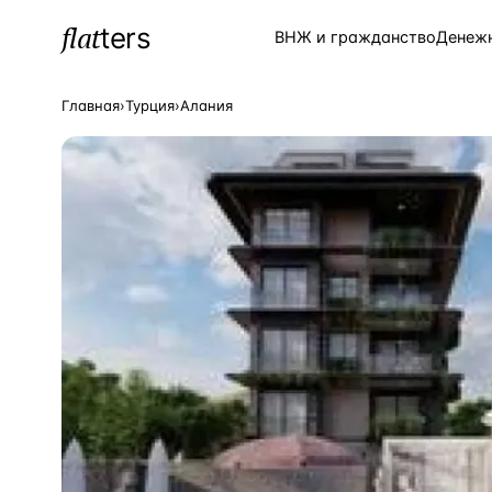
flat
ters
Каталог
ВНЖ и гражданство
Денеж
Главная
›
Турция
›
Алания
ПОПУЛЯРНЫЕ НАПРАВЛЕНИЯ
Турция
—
Страна
Россия
—
Страна
Испания
—
Страна
Кипр
—
Страна
Таиланд
—
Страна
Греция
—
Страна
Сочи
—
Локация