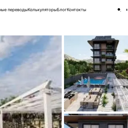
ные переводы
Калькуляторы
Блог
Контакты
ЧАСТО ИЩУТ
Турция
Россия
Испа
9 143 объекта
Греция
8 554 объекта
5 430 объектов
3 906 объектов
2 948 объектов
2 797 объектов
Россия · 3 920