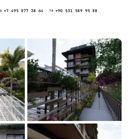
+7 495 877 38 64
+90 531 589 95 88
Звонок
RU
TR
Найти
ESC
ния
Кипр
Таиланд