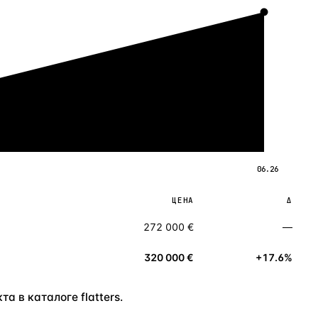
06.26
ЦЕНА
Δ
272 000 €
—
320 000 €
+17.6%
а в каталоге flatters.