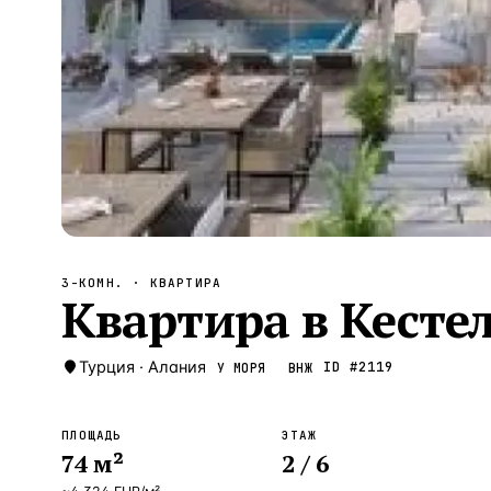
Алания
—
Локация
Бангкок
—
Локация
Новороссийск
—
Локация
Стамбул
—
Локация
Анталия
—
Локация
НАВИГАЦИЯ
ОТКРЫТЬ
ЗАКРЫТЬ
↑
↓
↵
ESC
3-КОМН.
· КВАРТИРА
Квартира в Кестел
Турция
·
Алания
ID #
2119
У МОРЯ
ВНЖ
ПЛОЩАДЬ
ЭТАЖ
74
м²
2
/ 6