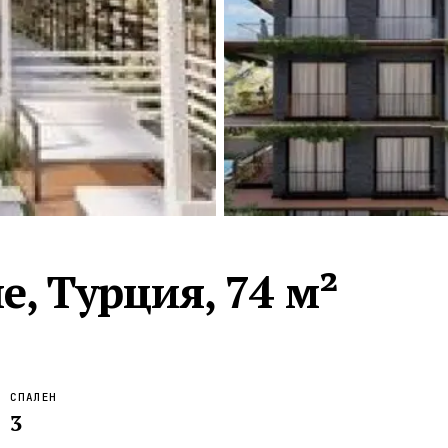
Турция · 2 556
Таиланд · 2 172
Россия · 2 106
Турция · 2 092
Турция · 1 810
е, Турция, 74 м²
СПАЛЕН
3