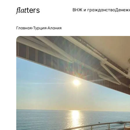
flat
ters
Каталог
ВНЖ и гражданство
Денеж
Главная
›
Турция
›
Алания
ПОПУЛЯРНЫЕ НАПРАВЛЕНИЯ
Турция
—
Страна
Россия
—
Страна
Испания
—
Страна
Кипр
—
Страна
Таиланд
—
Страна
Греция
—
Страна
Сочи
—
Локация