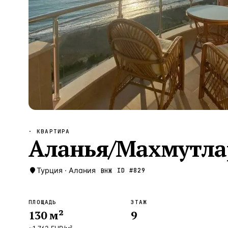
Алания
—
Локация
Бангкок
—
Локация
Новороссийск
—
Локация
Стамбул
—
Локация
Анталия
—
Локация
НАВИГАЦИЯ
ОТКРЫТЬ
ЗАКРЫТЬ
↑
↓
↵
ESC
· КВАРТИРА
Аланья/Махмутла
Турция
·
Алания
ID #
829
ВНЖ
ПЛОЩАДЬ
ЭТАЖ
130
м²
9