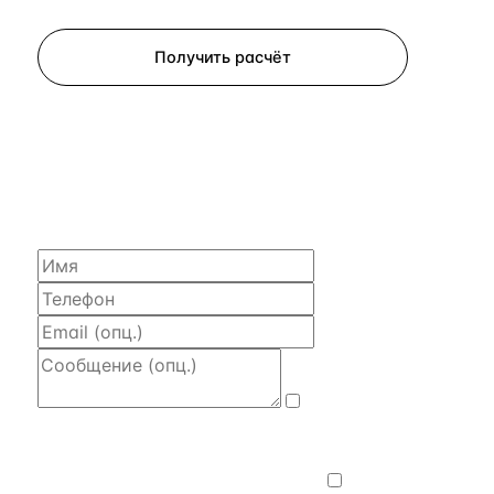
Запросить просмотр
Получить расчёт
ЗАПРОСИТЬ РАСЧЁТ
Расскажем по объекту, пришлём PDF
с финансовой моделью и контактом владельца —
за 4 рабочих часа.
Даю
согласие на обработку и передачу
персональных данных
— на условиях
Политики конфиденциальности
.
Хочу