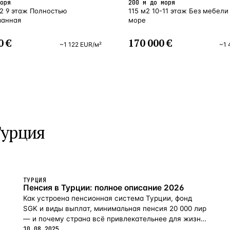
оря
200 м до моря
м2 9 этаж Полностью
115 м2 10-11 этаж Без мебели
ванная
море
0 €
170 000 €
~
1 122
EUR
/м²
~
1 
Турция
ТУРЦИЯ
Пенсия в Турции: полное описание 2026
Как устроена пенсионная система Турции, фонд
SGK и виды выплат, минимальная пенсия 20 000 лир
— и почему страна всё привлекательнее для жизни
на пенсии в 2026-м.
10.08.2025