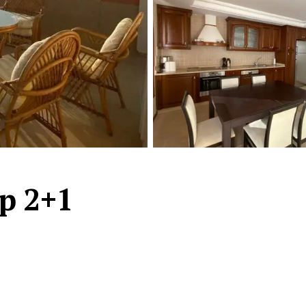
Турция · 2 556
Таиланд · 2 172
Россия · 2 106
Турция · 2 092
Турция · 1 810
р 2+1