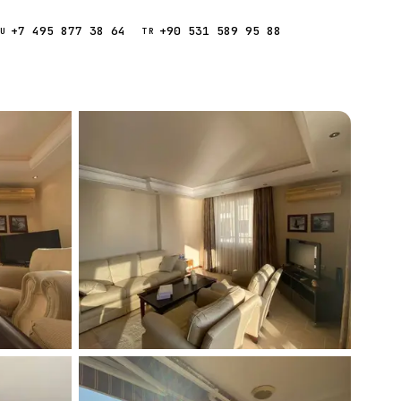
+7 495 877 38 64
+90 531 589 95 88
Звонок
RU
TR
Найти
ESC
ния
Кипр
Таиланд