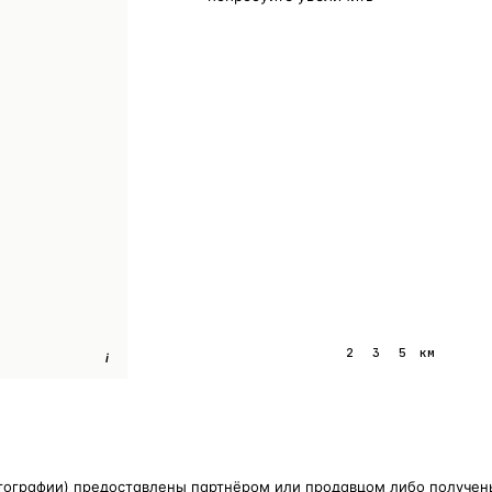
1
2
3
5
км
i
тографии) предоставлены партнёром или продавцом либо получены 