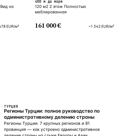
400 м до моря
 Вид на
120 м2 2 этаж Полностью
меблированная
161 000 €
478
EUR
/м²
~
1 342
EUR
/м²
ТУРЦИЯ
Регионы Турции: полное руководство по
административному делению страны
Регионы Турции: 7 крупных регионов и 81
провинция — как устроено административное
деление страны на стыке Европы и Азии.