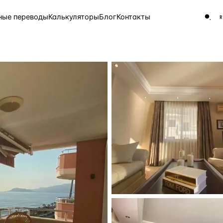
ные переводы
Калькуляторы
Блог
Контакты
ЧАСТО ИЩУТ
Турция
Россия
Испа
9 143 объекта
Греция
8 554 объекта
5 430 объектов
3 906 объектов
2 948 объектов
2 797 объектов
Россия · 3 920