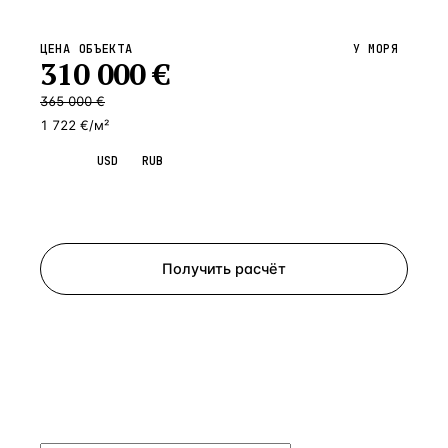
ЦЕНА ОБЪЕКТА
У МОРЯ
310 000
€
365 000
€
1 722 €/м²
EUR
USD
RUB
Запросить просмотр
Получить расчёт
ЗАПРОСИТЬ РАСЧЁТ
Расскажем по объекту, пришлём PDF с финансовой
моделью и контактом владельца — за 4 рабочих
часа.