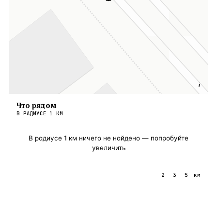
i
Что рядом
В РАДИУСЕ
1
КМ
В радиусе
1
км ничего не найдено — попробуйте
увеличить
1
2
3
5
км