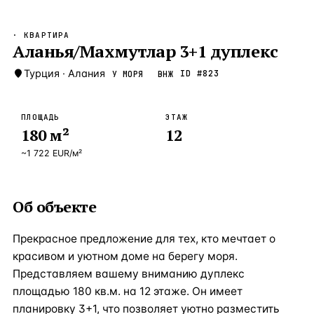
Бангкок
Таиланд · 2 1
—
Локация
· КВАРТИРА
Новороссийск
Аланья/Махмутлар 3+1 дуплекс
Россия · 2 1
—
Локация
Стамбул
Турция
·
Алания
Турция · 2 0
ID #
823
У МОРЯ
ВНЖ
—
Локация
Анталия
Турция · 1 8
—
Локация
ПЛОЩАДЬ
ЭТАЖ
180
м²
12
ЧАСТО ИЩУТ
Турция
Россия
Испания
Кипр
Таиланд
Грец
~
1 722
EUR
/м²
ВСЕ НАПРАВЛЕНИЯ →
Об объекте
Прекрасное предложение для тех, кто мечтает о
красивом и уютном доме на берегу моря.
Представляем вашему вниманию дуплекс
площадью 180 кв.м. на 12 этаже. Он имеет
планировку 3+1, что позволяет уютно разместить