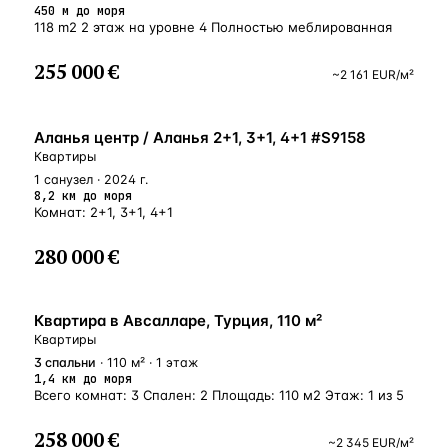
450 м до моря
118 m2 2 этаж на уровне 4 Полностью меблированная
255 000 €
~
2 161
EUR
/м²
ВНЖ
Аланья центр / Аланья 2+1, 3+1, 4+1 #S9158
Квартиры
1 санузел · 2024 г.
8,2 км до моря
Комнат: 2+1, 3+1, 4+1
280 000 €
БЛИЗКО К МОРЮ
Квартира в Авсалларе, Турция, 110 м²
Квартиры
3
спальни
· 110 м² · 1 этаж
1,4 км до моря
Всего комнат: 3 Спален: 2 Площадь: 110 м2 Этаж: 1 из 5
258 000 €
~
2 345
EUR
/м²