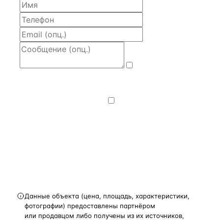
Даю
согласие
на обработку и передачу персональных
данных
— на условиях
Политики
конфиденциальности
.
Хочу получать
новости, подборки объектов
и спецпредложения.
Получить расчёт
Данные объекта (цена, площадь, характеристики,
фотографии) предоставлены партнёром
или продавцом либо получены из их источников,