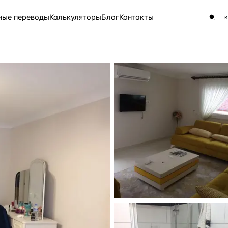
ные переводы
Калькуляторы
Блог
Контакты
ЧАСТО ИЩУТ
Турция
Россия
Испа
9 143 объекта
Греция
8 554 объекта
5 430 объектов
3 906 объектов
2 948 объектов
2 797 объектов
Россия · 3 920