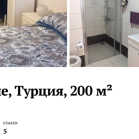
Турция · 2 556
Таиланд · 2 172
Россия · 2 106
Турция · 2 092
Турция · 1 810
е, Турция, 200 м²
СПАЛЕН
5