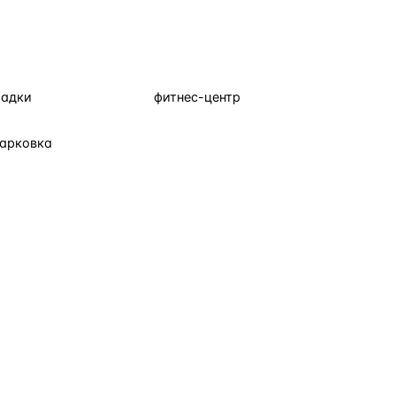
щадки
фитнес-центр
парковка