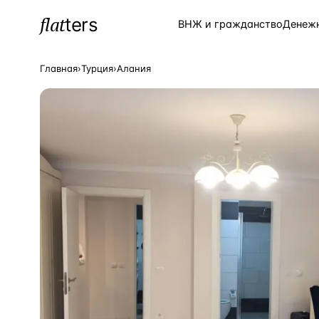
flat
ters
Каталог
ВНЖ и гражданство
Денеж
Главная
›
Турция
›
Алания
ПОПУЛЯРНЫЕ НАПРАВЛЕНИЯ
Турция
—
Страна
Россия
—
Страна
Испания
—
Страна
Кипр
—
Страна
Таиланд
—
Страна
Греция
—
Страна
Сочи
—
Локация