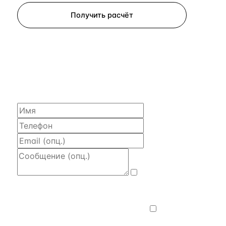
Получить расчёт
ЗАПРОСИТЬ РАСЧЁТ
Расскажем по объекту, пришлём PDF
с финансовой моделью и контактом владельца —
за 4 рабочих часа.
Даю
согласие на обработку и передачу
персональных данных
— на условиях
Политики конфиденциальности
.
Хочу
получать новости, подборки объектов