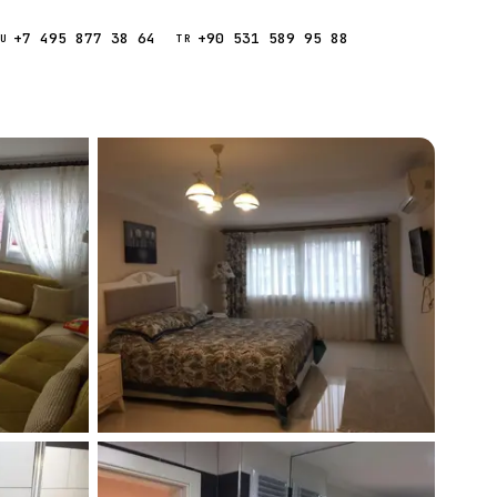
+7 495 877 38 64
+90 531 589 95 88
Звонок
RU
TR
Найти
ESC
ния
Кипр
Таиланд