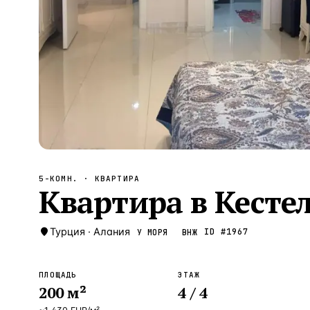
Алания
—
Локация
Бангкок
—
Локация
Новороссийск
—
Локация
Стамбул
—
Локация
Анталия
—
Локация
НАВИГАЦИЯ
ОТКРЫТЬ
ЗАКРЫТЬ
↑
↓
↵
ESC
5-КОМН.
· КВАРТИРА
Квартира в Кестел
Турция
·
Алания
ID #
1967
У МОРЯ
ВНЖ
ПЛОЩАДЬ
ЭТАЖ
200
м²
4
/ 4