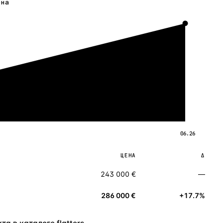
ена
06.26
ЦЕНА
Δ
243 000 €
—
286 000 €
+17.7%