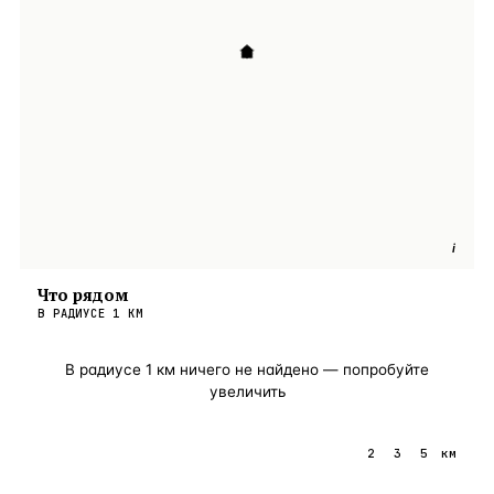
i
Что рядом
В РАДИУСЕ
1
КМ
В радиусе
1
км ничего не найдено — попробуйте
увеличить
1
2
3
5
км