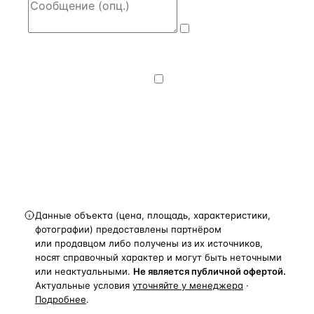
Даю
согласие
на обработку и передачу персональных
данных
— на условиях
Политики
конфиденциальности
.
Хочу получать
новости, подборки объектов
и спецпредложения.
Получить расчёт
Данные объекта (цена, площадь, характеристики,
фотографии) предоставлены партнёром
или продавцом либо получены из их источников,
носят справочный характер и могут быть неточными
или неактуальными.
Не является публичной офертой.
Актуальные условия
уточняйте у менеджера
·
Подробнее
.