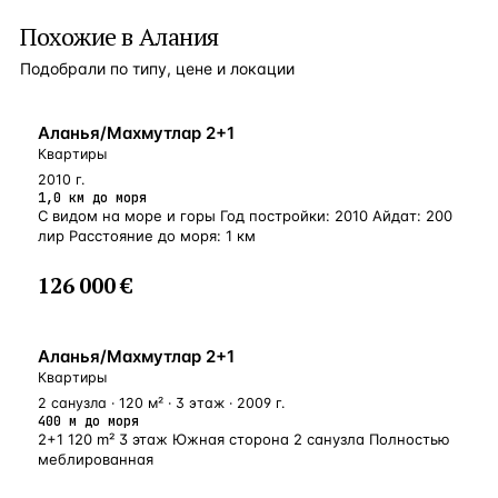
Похожие в Алания
Подобрали по типу, цене и локации
БЛИЗКО К МОРЮ
Аланья/Махмутлар 2+1
Квартиры
2010 г.
1,0 км до моря
С видом на море и горы Год постройки: 2010 Айдат: 200
лир Расстояние до моря: 1 км
126 000 €
У МОРЯ
Аланья/Махмутлар 2+1
Квартиры
2 санузла · 120 м² · 3 этаж · 2009 г.
400 м до моря
2+1 120 m² 3 этаж Южная сторона 2 санузла Полностью
меблированная