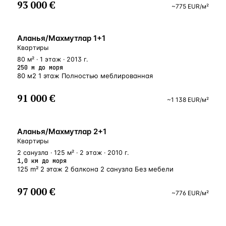
93 000 €
~
775
EUR
/м²
У МОРЯ
Аланья/Махмутлар 1+1
Квартиры
80 м² · 1 этаж · 2013 г.
250 м до моря
80 м2 1 этаж Полностью меблированная
91 000 €
~
1 138
EUR
/м²
БЛИЗКО К МОРЮ
Аланья/Махмутлар 2+1
Квартиры
2 санузла · 125 м² · 2 этаж · 2010 г.
1,0 км до моря
125 m² 2 этаж 2 балкона 2 санузла Без мебели
97 000 €
~
776
EUR
/м²