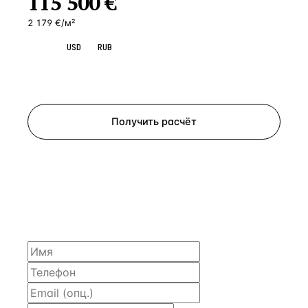
115 500
€
2 179 €/м²
EUR
USD
RUB
Запросить просмотр
Получить расчёт
ЗАПРОСИТЬ РАСЧЁТ
Расскажем по объекту, пришлём PDF с финансовой
моделью и контактом владельца — за 4 рабочих
часа.