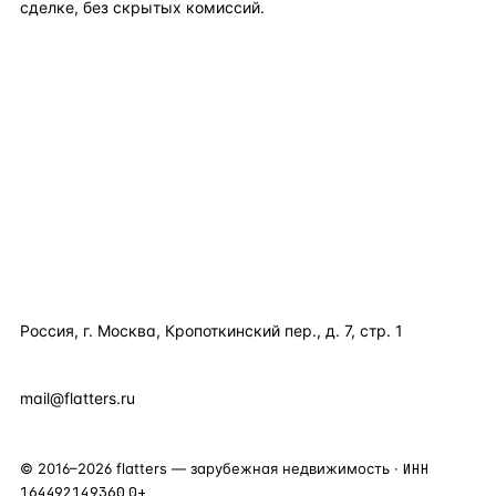
сделке, без скрытых комиссий.
TELEGRAM
WHATSAPP
EMAIL
КАТАЛОГ ПО СТРАНАМ
ПОЛЕЗНОЕ
КОМПАНИЯ
КОНТАКТЫ
Россия, г. Москва, Кропоткинский пер., д. 7, стр. 1
+7 495 877 38 64
+90 531 589 95 88
mail@flatters.ru
©
2016
–
2026
flatters — зарубежная недвижимость ·
ИНН
164492149360
0+