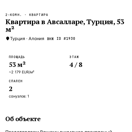
Бангкок
Таиланд · 2 1
—
Локация
2-КОМН.
· КВАРТИРА
Новороссийск
Квартира в Авсалларе, Турция, 53
Россия · 2 1
—
Локация
м²
Стамбул
Турция · 2 0
—
Локация
Турция
·
Алания
ID #
1930
ВНЖ
Анталия
Турция · 1 8
—
Локация
ЧАСТО ИЩУТ
ПЛОЩАДЬ
ЭТАЖ
Турция
Россия
Испания
Кипр
Таиланд
Грец
53
м²
4
/ 8
~
2 179
EUR
/м²
ВСЕ НАПРАВЛЕНИЯ →
СПАЛЕН
2
санузлов:
1
Об объекте