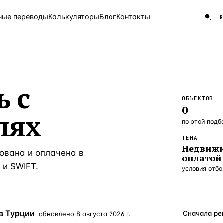
ные переводы
Калькуляторы
Блог
Контакты
ЧАСТО ИЩУТ
 с
Турция
Россия
Испа
9 143 объекта
ОБЪЕКТОВ
Греция
0
лях
8 554 объекта
по этой подб
5 430 объектов
ТЕМА
Недвижи
ована и оплачена в
3 906 объектов
оплатой 
 и SWIFT.
условия отб
2 948 объектов
2 797 объектов
Россия · 3 920
 в Турции
обновлено
8 августа 2026 г.