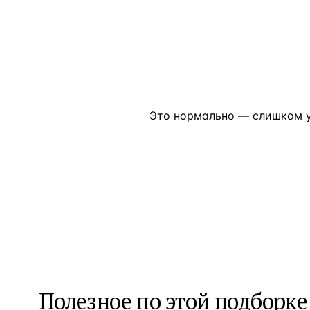
Алания
—
Локация
Бангкок
—
Локация
Новороссийск
—
Локация
Стамбул
—
Локация
Это нормально — слишком у
Анталия
—
Локация
НАВИГАЦИЯ
ОТКРЫТЬ
ЗАКРЫТЬ
↑
↓
↵
ESC
Полезное по этой подборке