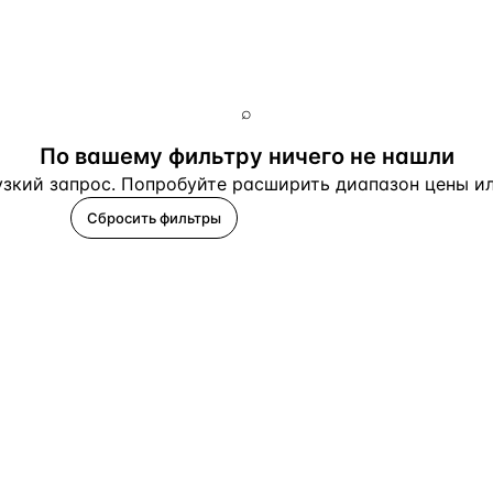
Турция · 2 556
Таиланд · 2 172
Россия · 2 106
⌕
Турция · 2 092
По вашему фильтру ничего не нашли
зкий запрос. Попробуйте расширить диапазон цены или
Турция · 1 810
Сбросить фильтры
Помогите подобрать