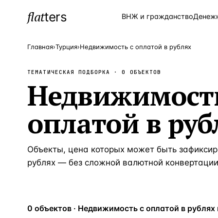
flat
ters
Каталог
ВНЖ и гражданство
Денеж
Главная
›
Турция
›
Недвижимость с оплатой в рублях
ТЕМАТИЧЕСКАЯ ПОДБОРКА ·
0
ОБЪЕКТОВ
ПОПУЛЯРНЫЕ НАПРАВЛЕНИЯ
Недвижимость
Турция
—
Страна
оплатой в руб
Россия
—
Страна
Испания
—
Страна
Кипр
Объекты, цена которых может быть зафиксир
—
Страна
рублях — без сложной валютной конвертации
Таиланд
—
Страна
Греция
—
Страна
Сочи
—
Локация
0 объектов · Недвижимость с оплатой в рублях