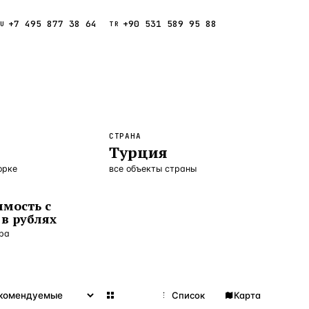
+7 495 877 38 64
+90 531 589 95 88
Звонок
RU
TR
Найти
ESC
ния
Кипр
Таиланд
СТРАНА
Турция
орке
все объекты страны
мость с
в рублях
ора
Сетка
Список
Карта