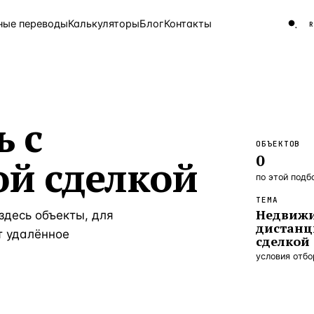
ные переводы
Калькуляторы
Блог
Контакты
ЧАСТО ИЩУТ
 с
Турция
Россия
Испа
9 143 объекта
ОБЪЕКТОВ
Греция
0
й сделкой
8 554 объекта
по этой подб
5 430 объектов
ТЕМА
Недвижи
здесь объекты, для
3 906 объектов
дистан
т удалённое
сделкой
2 948 объектов
условия отб
2 797 объектов
Россия · 3 920