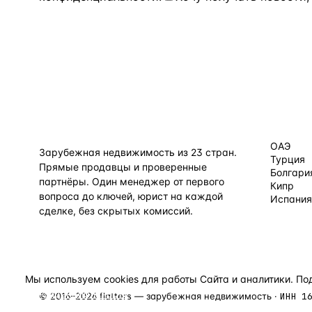
КАТАЛОГ
flat
ters
ОАЭ
Зарубежная недвижимость из
23
стран.
Турция
Прямые продавцы и проверенные
Болгари
партнёры. Один менеджер от первого
Кипр
вопроса до ключей, юрист на каждой
Испания
сделке, без скрытых комиссий.
Все нап
TELEGRAM
WHATSAPP
EMAIL
Мы используем cookies для работы Сайта и аналитики. П
конфиденциальности
.
©
2016
–
2026
flatters — зарубежная недвижимость ·
ИНН
1