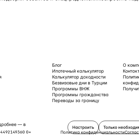
 ПО СТРАНАМ
ПОЛЕЗНОЕ
КОМПАН
Блог
О комп
Ипотечный калькулятор
Контак
я
Калькулятор доходности
Полити
Безвизовые дни в Турции
конфид
Программы ВНЖ
Получи
равления →
Программы гражданства
Переводы за границу
одробнее — в
политике
Настроить
Только необход
64492149360
0+
Политика конфиденциальности
Соглас