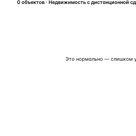
0 объектов · Недвижимость с дистанционной сд
Алания
—
Локация
Бангкок
—
Локация
Новороссийск
—
Локация
Стамбул
—
Локация
Анталия
—
Локация
Это нормально — слишком у
НАВИГАЦИЯ
ОТКРЫТЬ
ЗАКРЫТЬ
↑
↓
↵
ESC