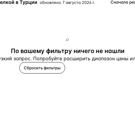
елкой в Турции
обновлено
7 августа 2026 г.
Турция · 2 556
Таиланд · 2 172
Россия · 2 106
⌕
Турция · 2 092
По вашему фильтру ничего не нашли
Турция · 1 810
зкий запрос. Попробуйте расширить диапазон цены или
Сбросить фильтры
Помогите подобрать