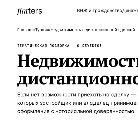
flat
ters
Каталог
ВНЖ и гражданство
Денеж
Главная
›
Турция
›
Недвижимость с дистанционной сделкой
ТЕМАТИЧЕСКАЯ ПОДБОРКА ·
0
ОБЪЕКТОВ
ПОПУЛЯРНЫЕ НАПРАВЛЕНИЯ
Недвижимость
Турция
—
Страна
дистанционно
Россия
—
Страна
Испания
—
Страна
Кипр
Если нет возможности приехать на сделку — 
—
Страна
которых застройщик или владелец принимае
Таиланд
—
Страна
оформление с нотариальной доверенностью.
Греция
—
Страна
Сочи
—
Локация