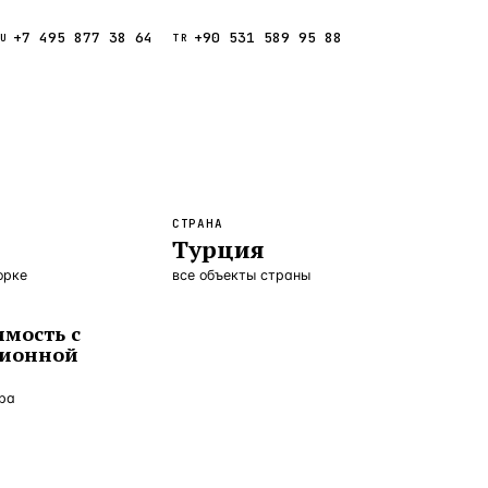
+7 495 877 38 64
+90 531 589 95 88
Звонок
RU
TR
Найти
ESC
ния
Кипр
Таиланд
СТРАНА
Турция
орке
все объекты страны
мость с
ционной
ора