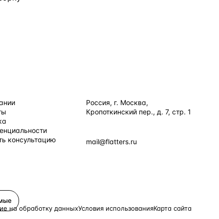
ИЯ
КОНТАКТЫ
ании
Россия, г. Москва,
ты
Кропоткинский пер., д. 7, стр. 1
+7 495 877 38 64
ка
енциальности
+90 531 589 95 88
ть консультацию
mail@flatters.ru
×
Принять все
имые
ие на обработку данных
Условия использования
Карта сайта