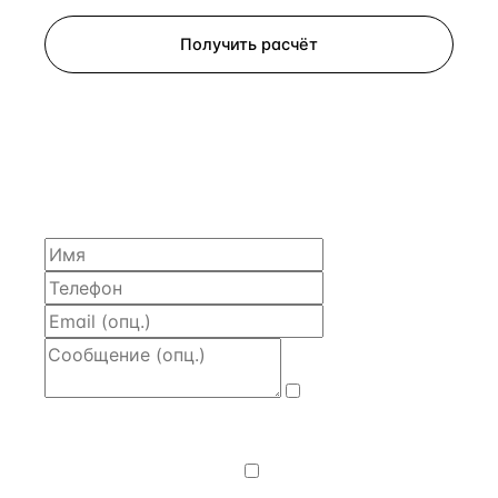
Получить расчёт
ЗАПРОСИТЬ РАСЧЁТ
Расскажем по объекту, пришлём PDF с финансовой
моделью и контактом владельца — за 4 рабочих
часа.
Даю
согласие
на обработку и передачу персональных
данных
— на условиях
Политики
конфиденциальности
.
Хочу получать
новости, подборки объектов