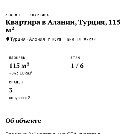
Бангкок
Таиланд · 2 1
—
Локация
3-КОМН.
· КВАРТИРА
Новороссийск
Квартира в Алании, Турция, 115
Россия · 2 1
—
Локация
м²
Стамбул
Турция · 2 0
—
Локация
Турция
·
Алания
ID #
2217
У МОРЯ
ВНЖ
Анталия
Турция · 1 8
—
Локация
ЧАСТО ИЩУТ
ПЛОЩАДЬ
ЭТАЖ
Турция
Россия
Испания
Кипр
Таиланд
Грец
115
м²
1
/ 6
~
843
EUR
/м²
ВСЕ НАПРАВЛЕНИЯ →
СПАЛЕН
3
санузлов:
2
Об объекте