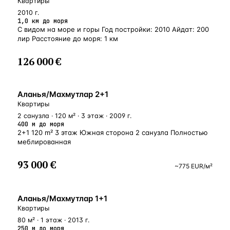
Квартиры
2010 г.
1,0 км до моря
С видом на море и горы Год постройки: 2010 Айдат: 200
лир Расстояние до моря: 1 км
126 000 €
У МОРЯ
Аланья/Махмутлар 2+1
Квартиры
2 санузла · 120 м² · 3 этаж · 2009 г.
400 м до моря
2+1 120 m² 3 этаж Южная сторона 2 санузла Полностью
меблированная
93 000 €
~
775
EUR
/м²
У МОРЯ
Аланья/Махмутлар 1+1
Квартиры
80 м² · 1 этаж · 2013 г.
250 м до моря