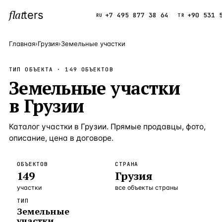
flat
ters
Каталог
+7 495 877 38 64
+90 531 
RU
TR
Главная
›
Грузия
›
Земельные участки
ПОПУЛЯРНЫЕ НАПРАВЛЕНИЯ
ТИП ОБЪЕКТА ·
149
ОБЪЕКТОВ
Турция
Земельные участки
9 143 объек
—
Страна
в
Грузии
Россия
8 554 объек
—
Страна
Испания
5 430 объект
—
Страна
Каталог
участки
в
Грузии
. Прямые продавцы, фото,
описание, цена в договоре.
Кипр
3 906 объект
—
Страна
Таиланд
2 948 объект
—
Страна
ОБЪЕКТОВ
СТРАНА
149
Грузия
Греция
2 797 объект
—
Страна
участки
все объекты страны
Сочи
Россия · 3 9
—
Локация
ТИП
Земельные
Алания
Турция · 2 5
—
Локация
участки