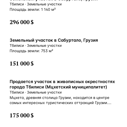
Тбилиси · Земельные участки
Площадь земли: 1 140 м²
296 000 $
Земельный участок в Сабуртало, Грузия
Тбилиси · Земельные участки
Площадь земли: 753 м²
151 000 $
Продается участок в живописных окрестностях
города Тбилиси (Мцхетский муниципалитет)
Тбилиси · Земельные участки
Мцхета, древняя столица Грузии, находится в центре
самых интересных туристических аттракций Грузии.
Вблизи города Мцхета находятся как природные, так
и исторические достопримечательности. С участка
175 000 $
открывается очень красивый вид на Кавказские горы.
Удобный для строительства ландшафт. Хорошая дорога.