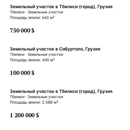
В пешей доступности продуктовый магазин и остановка
Земельный участок в Тбилиси (город), Грузия
общественного транспорта до Тбилиси. В 10 минутах
езды на машине находится знаменитый Шио Мгвимский
Тбилиси · Земельные участки
монастырь. До древнего центра Мцхеты – 15 минут езды
Площадь земли: 640 м²
на машине или общественном транспорте.
750 000 $
Земельный участок в Сабуртало, Грузия
Тбилиси · Земельные участки
Площадь земли: 400 м²
100 000 $
Земельный участок в Тбилиси (город), Грузия
Тбилиси · Земельные участки
Площадь земли: 2 588 м²
1 200 000 $