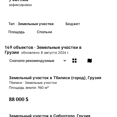
зафиксирован
Бангкок
Таиланд · 2 1
—
Локация
Новороссийск
Россия · 2 1
—
Локация
Тип
·
Земельные участки
Бюджет
Стамбул
Турция · 2 0
—
Локация
Площадь
Спальни
Анталия
Турция · 1 8
—
Локация
149 объектов · Земельные участки в
ЧАСТО ИЩУТ
Грузии
обновлено
8 августа 2026 г.
Турция
Россия
Испания
Кипр
Таиланд
Грец
ВСЕ НАПРАВЛЕНИЯ →
Земельный участок в Тбилиси (город), Грузия
Тбилиси · Земельные участки
Площадь земли: 960 м²
88 000 $
Земельный участок в Сабуртало, Грузия