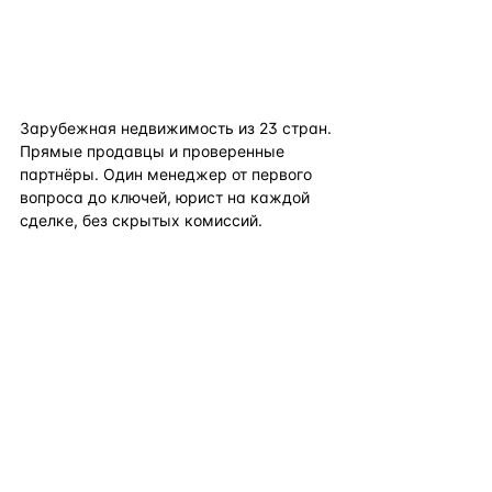
flat
ters
Зарубежная недвижимость из
23
стран.
Прямые продавцы и проверенные
партнёры. Один менеджер от первого
вопроса до ключей, юрист на каждой
сделке, без скрытых комиссий.
TELEGRAM
WHATSAPP
EMAIL
КАТАЛОГ ПО СТРАНАМ
ПОЛЕЗНОЕ
КОМПАНИЯ