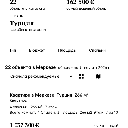
22
162 500 €
Бангкок
Таиланд · 2 1
—
Локация
объекта
в каталоге
самый дешёвый объект
СТРАНА
Новороссийск
Россия · 2 1
—
Локация
Турция
Стамбул
все объекты страны
Турция · 2 0
—
Локация
Анталия
Турция · 1 8
—
Локация
Тип
Бюджет
Площадь
Спальни
ЧАСТО ИЩУТ
Турция
Россия
Испания
Кипр
Таиланд
Грец
22 объекта в Меркезе
обновлено
9 августа 2026 г.
ВСЕ НАПРАВЛЕНИЯ →
ВНЖ
Квартира в Меркезе, Турция, 266 м²
Квартиры
4
спальни
· 266 м² · 7 этаж
Всего комнат: 4 Спален: 3 Площадь: 266 м2 Этаж: 7 из 10
1 037 300 €
~
3 900
EUR
/м²