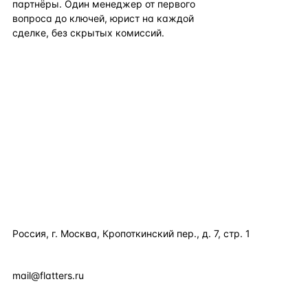
партнёры. Один менеджер от первого
вопроса до ключей, юрист на каждой
сделке, без скрытых комиссий.
TELEGRAM
WHATSAPP
EMAIL
КАТАЛОГ ПО СТРАНАМ
ПОЛЕЗНОЕ
КОМПАНИЯ
КОНТАКТЫ
Россия, г. Москва, Кропоткинский пер., д. 7, стр. 1
+7 495 877 38 64
+90 531 589 95 88
mail@flatters.ru