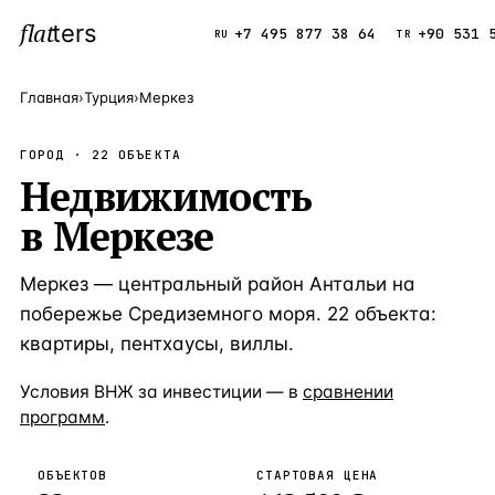
flat
ters
Каталог
+7 495 877 38 64
+90 531 
RU
TR
Главная
›
Турция
›
Меркез
ПОПУЛЯРНЫЕ НАПРАВЛЕНИЯ
ГОРОД ·
22
ОБЪЕКТА
Турция
Недвижимость
9 143 объек
—
Страна
в
Меркезе
Россия
8 554 объек
—
Страна
Испания
5 430 объект
—
Страна
Меркез — центральный район Антальи на
Кипр
3 906 объект
—
Страна
побережье Средиземного моря. 22 объекта:
квартиры, пентхаусы, виллы.
Таиланд
2 948 объект
—
Страна
Условия ВНЖ за инвестиции — в
сравнении
Греция
2 797 объект
—
Страна
программ
.
Сочи
Россия · 3 9
—
Локация
ОБЪЕКТОВ
СТАРТОВАЯ ЦЕНА
Алания
Турция · 2 5
—
Локация