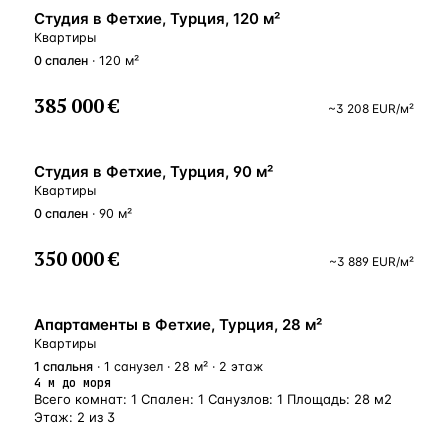
ВНЖ
Студия в Фетхие, Турция, 120 м²
Квартиры
0
спален
· 120 м²
385 000 €
~
3 208
EUR
/м²
ВНЖ
Студия в Фетхие, Турция, 90 м²
Квартиры
0
спален
· 90 м²
350 000 €
~
3 889
EUR
/м²
У МОРЯ
Апартаменты в Фетхие, Турция, 28 м²
Квартиры
1
спальня
· 1 санузел · 28 м² · 2 этаж
4 м до моря
Всего комнат: 1 Спален: 1 Санузлов: 1 Площадь: 28 м2
Этаж: 2 из 3