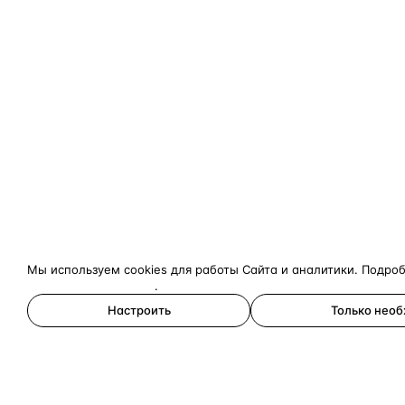
Мы используем cookies для работы Сайта и аналитики. Подро
конфиденциальности
.
Настроить
Только нео
Принять все
×