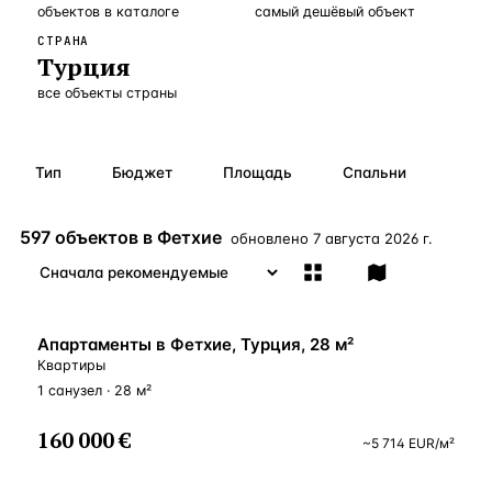
объектов
в каталоге
самый дешёвый объект
Бангкок
Таиланд · 2 1
—
Локация
СТРАНА
Турция
Новороссийск
Россия · 2 1
—
Локация
все объекты страны
Стамбул
Турция · 2 0
—
Локация
Анталия
Турция · 1 8
—
Локация
Тип
Бюджет
Площадь
Спальни
ЧАСТО ИЩУТ
Турция
Россия
Испания
Кипр
Таиланд
Грец
597 объектов в Фетхие
обновлено
7 августа 2026 г.
ВСЕ НАПРАВЛЕНИЯ →
ВНЖ
Апартаменты в Фетхие, Турция, 28 м²
Квартиры
1 санузел · 28 м²
160 000 €
~
5 714
EUR
/м²