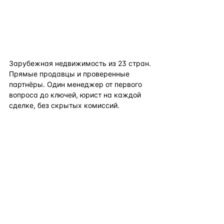
flat
ters
Зарубежная недвижимость из
23
стран.
Прямые продавцы и проверенные
партнёры. Один менеджер от первого
вопроса до ключей, юрист на каждой
сделке, без скрытых комиссий.
TELEGRAM
WHATSAPP
EMAIL
КАТАЛОГ ПО СТРАНАМ
ПОЛЕЗНОЕ
КОМПАНИЯ