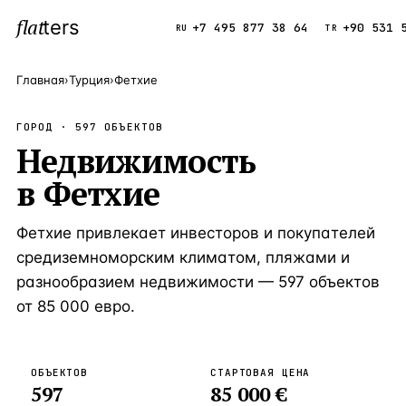
flat
ters
Каталог
+7 495 877 38 64
+90 531 
RU
TR
Главная
›
Турция
›
Фетхие
ПОПУЛЯРНЫЕ НАПРАВЛЕНИЯ
ГОРОД ·
597
ОБЪЕКТОВ
Турция
Недвижимость
9 143 объек
—
Страна
в
Фетхие
Россия
8 554 объек
—
Страна
Испания
5 430 объект
—
Страна
Фетхие привлекает инвесторов и покупателей
Кипр
3 906 объект
—
Страна
средиземноморским климатом, пляжами и
разнообразием недвижимости — 597 объектов
Таиланд
2 948 объект
—
Страна
от 85 000 евро.
Греция
2 797 объект
—
Страна
Сочи
Россия · 3 9
—
Локация
ОБЪЕКТОВ
СТАРТОВАЯ ЦЕНА
597
85 000 €
Алания
Турция · 2 5
—
Локация