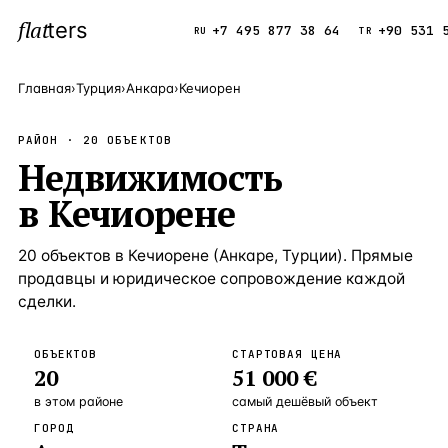
flat
ters
Каталог
+7 495 877 38 64
+90 531 
RU
TR
Главная
›
Турция
›
Анкара
›
Кечиорен
ПОПУЛЯРНЫЕ НАПРАВЛЕНИЯ
РАЙОН ·
20
ОБЪЕКТОВ
Турция
Недвижимость
9 143 объек
—
Страна
в
Кечиорене
Россия
8 554 объек
—
Страна
Испания
5 430 объект
—
Страна
20
объектов
в
Кечиорене
(
Анкаре
,
Турции
). Прямые
продавцы и юридическое сопровождение каждой
Кипр
3 906 объект
—
Страна
сделки.
Таиланд
2 948 объект
—
Страна
ОБЪЕКТОВ
СТАРТОВАЯ ЦЕНА
Греция
2 797 объект
—
Страна
20
51 000 €
Сочи
Россия · 3 9
—
Локация
в этом районе
самый дешёвый объект
ГОРОД
СТРАНА
Алания
Турция · 2 5
—
Локация