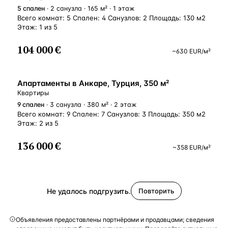
5
спален
· 2 санузла · 165 м² · 1 этаж
Всего комнат: 5 Спален: 4 Санузлов: 2 Площадь: 130 м2
Этаж: 1 из 5
104 000 €
~
630
EUR
/м²
ВНЖ
Апартаменты в Анкаре, Турция, 350 м²
Квартиры
9
спален
· 3 санузла · 380 м² · 2 этаж
Всего комнат: 9 Спален: 7 Санузлов: 3 Площадь: 350 м2
Этаж: 2 из 5
136 000 €
~
358
EUR
/м²
Не удалось подгрузить.
Повторить
Объявления предоставлены партнёрами и продавцами; сведения