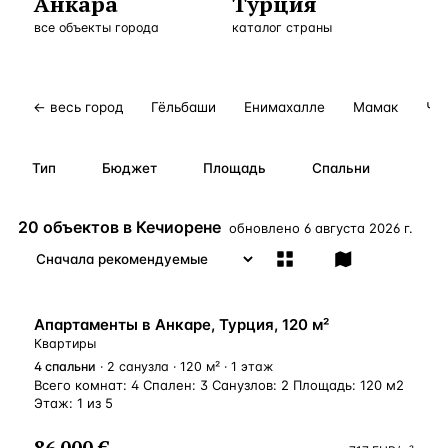
Анкара
Турция
Бангкок
Таиланд · 2 1
все объекты города
—
Локация
каталог страны
Новороссийск
Россия · 2 1
—
Локация
Стамбул
Турция · 2 0
—
Локация
← весь город
Гёльбаши
Енимахалле
Мамак
Ча
Анталия
Турция · 1 8
—
Локация
Тип
Бюджет
Площадь
Спальни
ЧАСТО ИЩУТ
Турция
Россия
Испания
Кипр
Таиланд
Грец
20 объектов в Кечиорене
обновлено
6 августа 2026 г.
ВСЕ НАПРАВЛЕНИЯ →
ВНЖ
Апартаменты в Анкаре, Турция, 120 м²
Квартиры
4
спальни
· 2 санузла · 120 м² · 1 этаж
Всего комнат: 4 Спален: 3 Санузлов: 2 Площадь: 120 м2
Этаж: 1 из 5
86 000 €