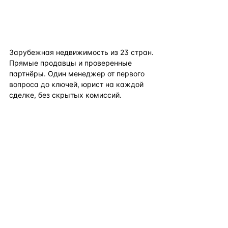
flat
ters
Зарубежная недвижимость из
23
стран.
Прямые продавцы и проверенные
партнёры. Один менеджер от первого
вопроса до ключей, юрист на каждой
сделке, без скрытых комиссий.
TELEGRAM
WHATSAPP
EMAIL
КАТАЛОГ ПО СТРАНАМ
ПОЛЕЗНОЕ
КОМПАНИЯ
КОНТАКТЫ