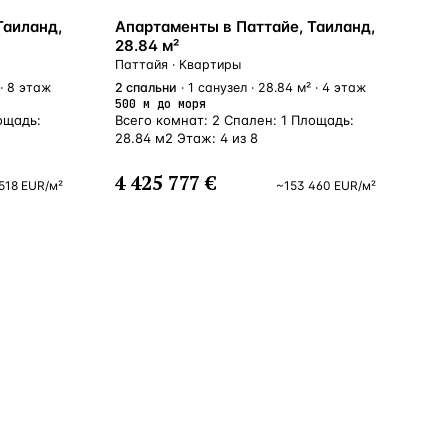
У МОРЯ
Таиланд,
Апартаменты в Паттайе, Таиланд,
28.84 м²
Паттайя · Квартиры
 · 8 этаж
2
спальни
· 1 санузел · 28.84 м² · 4 этаж
500 м до моря
ощадь:
Всего комнат: 2 Спален: 1 Площадь:
28.84 м2 Этаж: 4 из 8
4 425 777 €
518
EUR
/м²
~
153 460
EUR
/м²