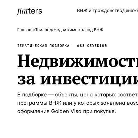
flat
ters
Каталог
ВНЖ и гражданство
Денеж
Главная
›
Таиланд
›
Недвижимость под ВНЖ
ТЕМАТИЧЕСКАЯ ПОДБОРКА ·
688
ОБЪЕКТОВ
ПОПУЛЯРНЫЕ НАПРАВЛЕНИЯ
Недвижимост
Турция
—
Страна
за инвестици
Россия
—
Страна
Испания
—
Страна
Кипр
В подборке — объекты, цена которых соответ
—
Страна
программы ВНЖ или у которых заявлена воз
Таиланд
—
Страна
оформления Golden Visa при покупке.
Греция
—
Страна
Сочи
—
Локация