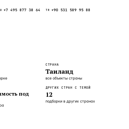
+7 495 877 38 64
+90 531 589 95 88
Звонок
RU
TR
Найти
ESC
ния
Кипр
Таиланд
СТРАНА
Таиланд
орке
все объекты страны
ДРУГИХ СТРАН С ТЕМОЙ
мость под
12
подборки в других странах
ора