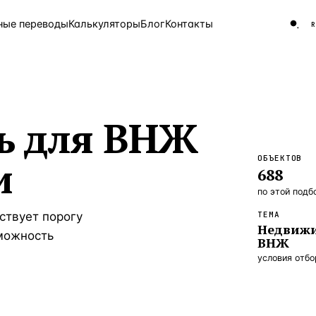
ные переводы
Калькуляторы
Блог
Контакты
ЧАСТО ИЩУТ
ь для ВНЖ
Турция
Россия
Испа
9 143 объекта
Греция
и
ОБЪЕКТОВ
8 554 объекта
688
5 430 объектов
по этой подб
ствует порогу
ТЕМА
3 906 объектов
Недвижи
можность
ВНЖ
2 948 объектов
условия отб
2 797 объектов
Россия · 3 920