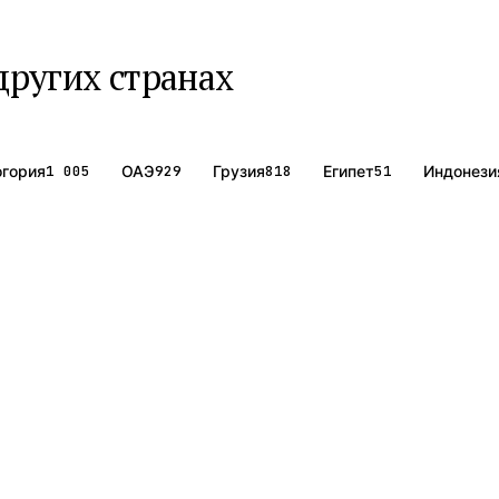
других странах
гория
1 005
ОАЭ
929
Грузия
818
Египет
51
Индонези