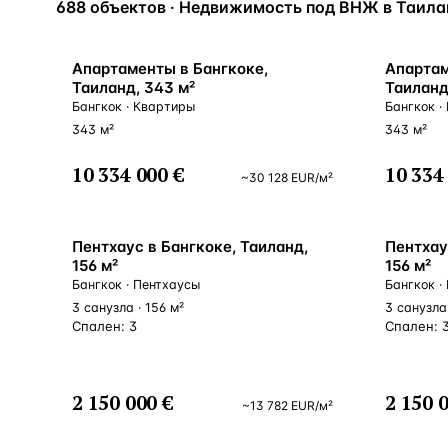
688 объектов · Недвижимость под ВНЖ в Таила
Алания
—
Локация
Бангкок
—
Локация
Апартаменты в Бангкоке,
Апартам
Таиланд, 343 м²
Таиланд
Новороссийск
—
Локация
Бангкок · Квартиры
Бангкок ·
Стамбул
343 м²
343 м²
—
Локация
Анталия
10 334 000 €
10 334
—
Локация
~
30 128
EUR
/м²
НАВИГАЦИЯ
ОТКРЫТЬ
ЗАКРЫТЬ
↑
↓
↵
ESC
Пентхаус в Бангкоке, Таиланд,
Пентхау
156 м²
156 м²
Бангкок · Пентхаусы
Бангкок ·
3 санузла · 156 м²
3 санузла 
Спален: 3
Спален: 
2 150 000 €
2 150 
~
13 782
EUR
/м²