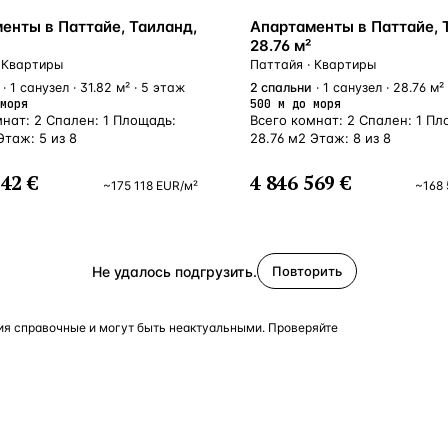
У МОРЯ
енты в Паттайе, Таиланд,
Апартаменты в Паттайе, 
28.76 м²
 Квартиры
Паттайя · Квартиры
· 1 санузел · 31.82 м² · 5 этаж
2
спальни
· 1 санузел · 28.76 м²
моря
500 м до моря
мнат: 2 Спален: 1 Площадь:
Всего комнат: 2 Спален: 1 Пл
Этаж: 5 из 8
28.76 м2 Этаж: 8 из 8
242 €
4 846 569 €
~
175 118
EUR
/м²
~
168 
Не удалось подгрузить.
Повторить
я справочные и могут быть неактуальными. Проверяйте