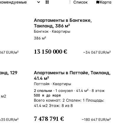
Сетка
Список
Карта
Апартаменты в Бангкоке,
Таиланд, 386 м²
Бангкок · Квартиры
386 м²
13 150 000 €
067
EUR
/м²
~
34 067
EUR
/м²
ВСЕ НАПРАВЛЕНИЯ →
У МОРЯ
анд, 129
Апартаменты в Паттайе, Таиланд,
41.4 м²
Паттайя · Квартиры
2
спальни
· 1 санузел · 41.4 м² · 8 этаж
500 м до моря
 м2
Всего комнат: 2 Спален: 1 Площадь:
41.4 м2 Этаж: 8 из 8
7 478 791 €
435
EUR
/м²
~
180 647
EUR
/м²