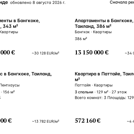
нде
обновлено
8 августа 2026 г.
Турция · 2 556
Таиланд · 2 172
енты в Бангкоке,
Апартаменты в Бангкоке,
, 343 м²
Таиланд, 386 м²
Россия · 2 106
 Квартиры
Бангкок · Квартиры
386 м²
Турция · 2 092
Турция · 1 810
 000 €
13 150 000 €
~
30 128
EUR
/м²
~
34 
с в Бангкоке, Таиланд,
Квартира в Паттайе, Таил
м²
 Пентхаусы
Паттайя · Квартиры
· 156 м²
3
спальни
· 129 м² · 27 этаж
3
Всего комнат: 3 Площадь: 129
000 €
572 160 €
~
13 782
EUR
/м²
~
4 