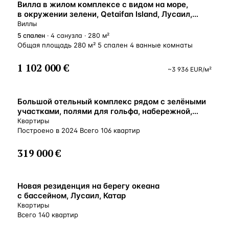
Вилла в жилом комплексе с видом на море,
в окружении зелени, Qetaifan Island, Лусаил,
Катар
Виллы
5
спален
· 4 санузла · 280 м²
Общая площадь 280 м² 5 спален 4 ванные комнаты
1 102 000 €
~
3 936
EUR
/м²
Большой отельный комплекс рядом с зелёными
участками, полями для гольфа, набережной,
Лусаил, Катар
Квартиры
Построено в 2024 Всего 106 квартир
319 000 €
Новая резиденция на берегу океана
с бассейном, Лусаил, Катар
Квартиры
Всего 140 квартир