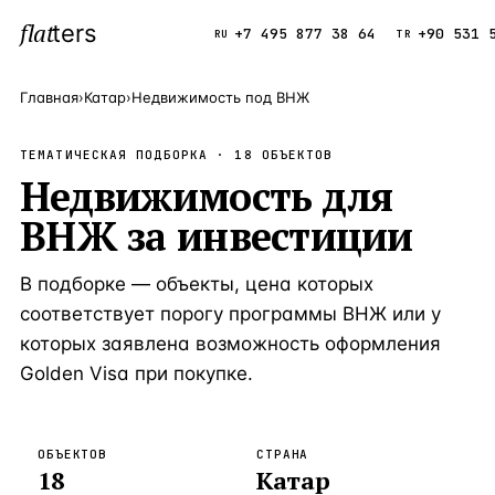
flat
ters
Каталог
+7 495 877 38 64
+90 531 
RU
TR
Главная
›
Катар
›
Недвижимость под ВНЖ
ПОПУЛЯРНЫЕ НАПРАВЛЕНИЯ
ТЕМАТИЧЕСКАЯ ПОДБОРКА ·
18
ОБЪЕКТОВ
Турция
Недвижимость для
9 143 объек
—
Страна
ВНЖ за инвестиции
Россия
8 554 объек
—
Страна
Испания
5 430 объект
—
Страна
В подборке — объекты, цена которых
Кипр
3 906 объект
—
Страна
соответствует порогу программы ВНЖ или у
которых заявлена возможность оформления
Таиланд
2 948 объект
—
Страна
Golden Visa при покупке.
Греция
2 797 объект
—
Страна
Сочи
Россия · 3 9
—
Локация
ОБЪЕКТОВ
СТРАНА
18
Катар
Алания
Турция · 2 5
—
Локация