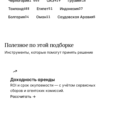
Черногория
1 005
ОАЭ
929
Грузия
818
Таиланд
688
Египет
51
Индонезия
37
Болгария
34
Оман
11
Саудовская Аравия
5
Полезное по этой подборке
Инструменты, которые помогут принять решение
Доходность аренды
ROI и срок окупаемости — с учётом сервисных
сборов и агентских комиссий.
Рассчитать →