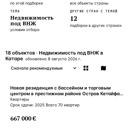
по этой подборке
все объекты страны
Бангкок
Таиланд · 2 1
—
Локация
ТЕМА
ДРУГИХ СТРАН С ТЕМОЙ
Недвижимость
12
Новороссийск
Россия · 2 1
—
Локация
под ВНЖ
подборки в других странах
условия отбора
Стамбул
Турция · 2 0
—
Локация
Анталия
Турция · 1 8
—
Локация
18 объектов · Недвижимость под ВНЖ в
ЧАСТО ИЩУТ
Катаре
обновлено
8 августа 2026 г.
Турция
Россия
Испания
Кипр
Таиланд
Грец
ВСЕ НАПРАВЛЕНИЯ →
Новая резиденция с бассейном и торговым
центром в престижном районе Остров Кетайфан,
Катар
Квартиры
Срок сдачи: 2025 Всего 70 квартир
667 000 €