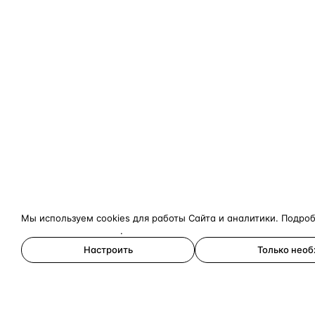
Мы используем cookies для работы Сайта и аналитики. Подро
конфиденциальности
.
Настроить
Только нео
Принять все
×