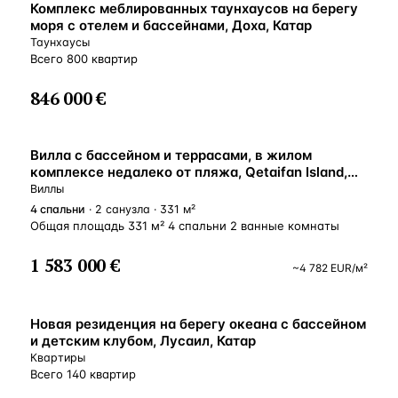
Комплекс меблированных таунхаусов на берегу
моря с отелем и бассейнами, Доха, Катар
Таунхаусы
Всего 800 квартир
846 000 €
Вилла с бассейном и террасами, в жилом
комплексе недалеко от пляжа, Qetaifan Island,
Лусаил, Катар
Виллы
4
спальни
· 2 санузла · 331 м²
Общая площадь 331 м² 4 спальни 2 ванные комнаты
1 583 000 €
~
4 782
EUR
/м²
Новая резиденция на берегу океана с бассейном
и детским клубом, Лусаил, Катар
Квартиры
Всего 140 квартир