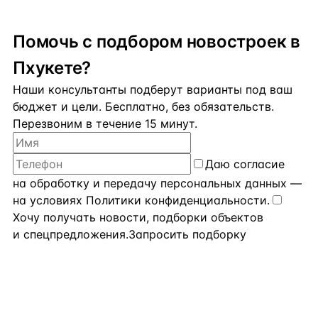
В зоне резиденции находится 51 юнит, только с одной
и двумя спальнями. Проживающие в резиденции смогут
наслаждаться панорамным видом на море и закат
Помочь с подбором новостроек в
у бассейна на крыше, а также пользоваться
инфраструктурой отельной части комплекса: несколько
Пхукете?
бассейнов 2 спортзала СПА 2 ресторана регулярный
автобус до пляжа Карон эко-парк размером 32 000 м²
Наши консультанты подберут варианты под ваш
детский клуб и детский бассейн ресепшн 24/7 Квартиру
бюджет и цели. Бесплатно, без обязательств.
можно использовать для личного проживания или
передать в управление отельному оператору и получать
Перезвоним в течение 15 минут.
пассивный доход. Репутация и опыт УК с мировым
именем гарантирует стабильно растущий доход из года
в год. По самым пессимистичным расчета
Даю
согласие
на обработку и передачу персональных данных
—
на условиях
Политики конфиденциальности
.
Хочу получать новости, подборки объектов
и спецпредложения.
Запросить подборку