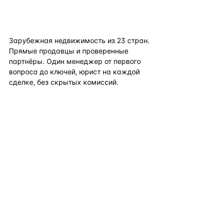
flat
ters
Зарубежная недвижимость из
23
стран.
Прямые продавцы и проверенные
партнёры. Один менеджер от первого
вопроса до ключей, юрист на каждой
сделке, без скрытых комиссий.
TELEGRAM
WHATSAPP
EMAIL
КАТАЛОГ ПО СТРАНАМ
ПОЛЕЗНОЕ
КОМПАНИЯ
КОНТАКТЫ