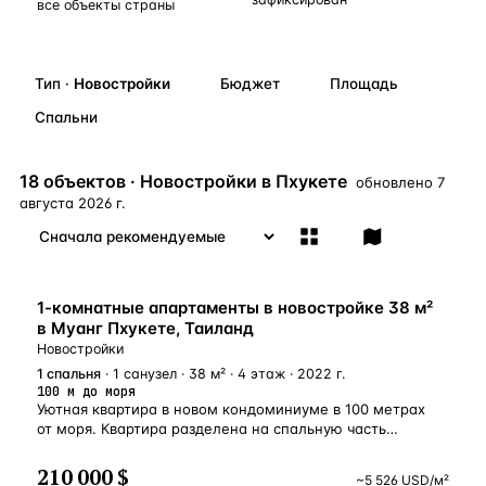
все объекты страны
Бангкок
Таиланд · 2 1
—
Локация
Новороссийск
Россия · 2 1
—
Локация
Тип
·
Новостройки
Бюджет
Площадь
Стамбул
Турция · 2 0
—
Локация
Спальни
Анталия
Турция · 1 8
—
Локация
18 объектов · Новостройки в Пхукете
обновлено
7
ЧАСТО ИЩУТ
августа 2026 г.
Турция
Россия
Испания
Кипр
Таиланд
Грец
ВСЕ НАПРАВЛЕНИЯ →
НОВОСТРОЙКА
1-комнатные апартаменты в новостройке 38 м²
в Муанг Пхукете, Таиланд
Новостройки
1
спальня
· 1 санузел · 38 м² · 4 этаж · 2022 г.
100 м до моря
Уютная квартира в новом кондоминиуме в 100 метрах
от моря. Квартира разделена на спальную часть
и гостиную с кухней. В спальной разместилась большая
кровать, диван, шкаф для одежды и телевизор.
210 000 $
~
5 526
USD
/м²