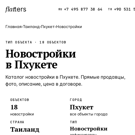
flat
ters
Каталог
+7 495 877 38 64
+90 531 
RU
TR
Главная
›
Таиланд
›
Пхукет
›
Новостройки
ПОПУЛЯРНЫЕ НАПРАВЛЕНИЯ
ТИП ОБЪЕКТА ·
18
ОБЪЕКТОВ
Турция
Новостройки
9 143 объек
—
Страна
в
Пхукете
Россия
8 554 объек
—
Страна
Испания
5 430 объект
—
Страна
Каталог
новостройки
в
Пхукете
. Прямые продавцы,
фото, описание, цена в договоре.
Кипр
3 906 объект
—
Страна
Таиланд
2 948 объект
—
Страна
ОБЪЕКТОВ
ГОРОД
18
Пхукет
Греция
2 797 объект
—
Страна
новостройки
все объекты города
Сочи
Россия · 3 9
—
Локация
СТРАНА
ТИП
Таиланд
Новостройки
Алания
Турция · 2 5
—
Локация
зафиксирован