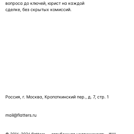
вопроса до ключей, юрист на каждой
сделке, без скрытых комиссий.
TELEGRAM
WHATSAPP
EMAIL
КАТАЛОГ ПО СТРАНАМ
ПОЛЕЗНОЕ
КОМПАНИЯ
КОНТАКТЫ
Россия, г. Москва, Кропоткинский пер., д. 7, стр. 1
+7 495 877 38 64
+90 531 589 95 88
mail@flatters.ru