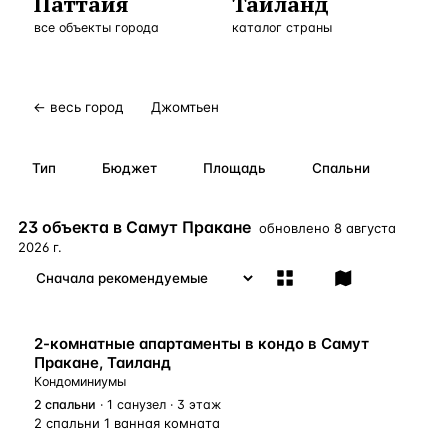
Паттайя
Таиланд
Бангкок
Таиланд · 2 1
все объекты города
—
Локация
каталог страны
Новороссийск
Россия · 2 1
—
Локация
Стамбул
Турция · 2 0
—
Локация
← весь город
Джомтьен
Анталия
Турция · 1 8
—
Локация
Тип
Бюджет
Площадь
Спальни
ЧАСТО ИЩУТ
Турция
Россия
Испания
Кипр
Таиланд
Грец
23 объекта в Самут Пракане
обновлено
8 августа
2026 г.
ВСЕ НАПРАВЛЕНИЯ →
2-комнатные апартаменты в кондо в Самут
Пракане, Таиланд
Кондоминиумы
2
спальни
· 1 санузел · 3 этаж
2 спальни 1 ванная комната