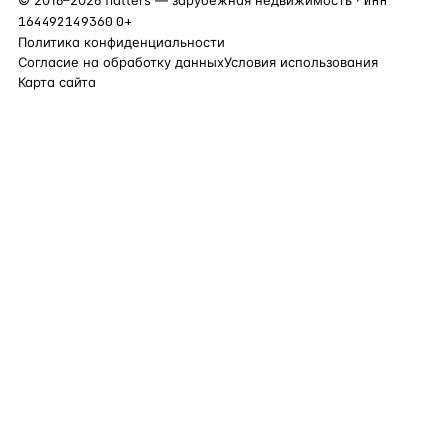
©
2016
–
2026
flatters — зарубежная недвижимость ·
ИНН
164492149360
0+
Политика конфиденциальности
Согласие на обработку данных
Условия использования
Карта сайта