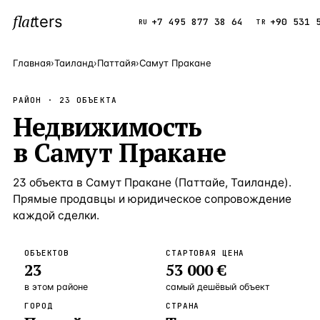
flat
ters
Каталог
+7 495 877 38 64
+90 531 
RU
TR
Главная
›
Таиланд
›
Паттайя
›
Самут Пракане
ПОПУЛЯРНЫЕ НАПРАВЛЕНИЯ
РАЙОН ·
23
ОБЪЕКТА
Турция
Недвижимость
9 143 объек
—
Страна
в
Самут Пракане
Россия
8 554 объек
—
Страна
Испания
5 430 объект
—
Страна
23
объекта
в
Самут Пракане
(
Паттайе
,
Таиланде
).
Прямые продавцы и юридическое сопровождение
Кипр
3 906 объект
—
Страна
каждой сделки.
Таиланд
2 948 объект
—
Страна
ОБЪЕКТОВ
СТАРТОВАЯ ЦЕНА
Греция
2 797 объект
—
Страна
23
53 000 €
Сочи
Россия · 3 9
—
Локация
в этом районе
самый дешёвый объект
ГОРОД
СТРАНА
Алания
Турция · 2 5
—
Локация