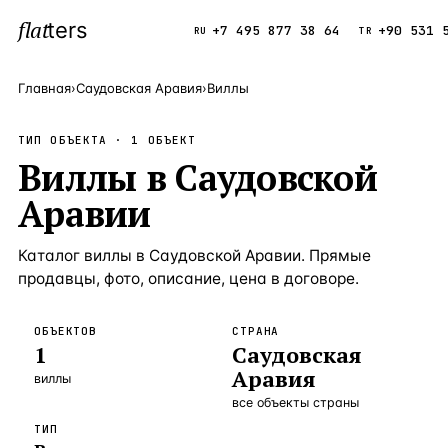
flat
ters
Каталог
+7 495 877 38 64
+90 531 
RU
TR
Главная
›
Саудовская Аравия
›
Виллы
ПОПУЛЯРНЫЕ НАПРАВЛЕНИЯ
ТИП ОБЪЕКТА ·
1
ОБЪЕКТ
Турция
Виллы
в
Саудовской
9 143 объек
—
Страна
Аравии
Россия
8 554 объек
—
Страна
Испания
5 430 объект
—
Страна
Каталог
виллы
в
Саудовской Аравии
. Прямые
продавцы, фото, описание, цена в договоре.
Кипр
3 906 объект
—
Страна
Таиланд
2 948 объект
—
Страна
ОБЪЕКТОВ
СТРАНА
1
Саудовская
Греция
2 797 объект
—
Страна
Аравия
виллы
Сочи
Россия · 3 9
—
Локация
все объекты страны
ТИП
Алания
Турция · 2 5
—
Локация