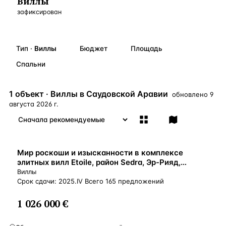
Виллы
зафиксирован
Бангкок
Таиланд · 2 1
—
Локация
Новороссийск
Россия · 2 1
—
Локация
Тип
·
Виллы
Бюджет
Площадь
Стамбул
Турция · 2 0
—
Локация
Спальни
Анталия
Турция · 1 8
—
Локация
1 объект · Виллы в Саудовской Аравии
ЧАСТО ИЩУТ
обновлено
9
августа 2026 г.
Турция
Россия
Испания
Кипр
Таиланд
Грец
ВСЕ НАПРАВЛЕНИЯ →
Мир роскоши и изысканности в комплексе
элитных вилл Etoile, район Sedra, Эр-Рияд,
Саудовская Аравия
Виллы
Срок сдачи: 2025.IV Всего 165 предложений
1 026 000 €