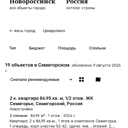
Новороссийск
Россия
Бангкок
Таиланд · 2 1
все объекты города
—
Локация
каталог страны
Новороссийск
Россия · 2 1
—
Локация
Стамбул
Турция · 2 0
—
Локация
← весь город
Цемдолина
Анталия
Турция · 1 8
—
Локация
Тип
Бюджет
Площадь
Спальни
ЧАСТО ИЩУТ
Турция
Россия
Испания
Кипр
Таиланд
Грец
19 объектов в Семигорском
обновлено
9 августа 2026
г.
ВСЕ НАПРАВЛЕНИЯ →
НОВОСТРОЙКА
2 к. квартира 86.95 кв. м, 1/2 этаж. ЖК
Семигорье, Семигорский, Россия
Новостройки
2
спальни
· 86.95 м² · 1 этаж · 2024 г.
Квартира: 2 к 86,95 кв.м., 1 этаж в комплексе Семигорье,
1 очередь, корп.участки 52-62, сдача: 4кв. , этажей: 2,