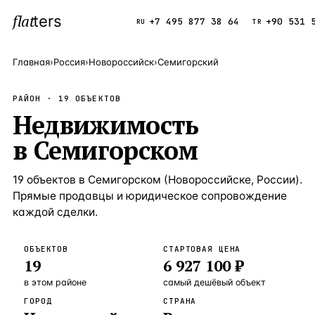
flat
ters
Каталог
+7 495 877 38 64
+90 531 
RU
TR
Главная
›
Россия
›
Новороссийск
›
Семигорский
ПОПУЛЯРНЫЕ НАПРАВЛЕНИЯ
РАЙОН ·
19
ОБЪЕКТОВ
Турция
Недвижимость
9 143 объек
—
Страна
в
Семигорском
Россия
8 554 объек
—
Страна
Испания
5 430 объект
—
Страна
19
объектов
в
Семигорском
(
Новороссийске
,
России
).
Прямые продавцы и юридическое сопровождение
Кипр
3 906 объект
—
Страна
каждой сделки.
Таиланд
2 948 объект
—
Страна
ОБЪЕКТОВ
СТАРТОВАЯ ЦЕНА
Греция
2 797 объект
—
Страна
19
6 927 100 ₽
Сочи
Россия · 3 9
—
Локация
в этом районе
самый дешёвый объект
ГОРОД
СТРАНА
Алания
Турция · 2 5
—
Локация