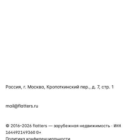
TELEGRAM
WHATSAPP
EMAIL
КАТАЛОГ ПО СТРАНАМ
ПОЛЕЗНОЕ
КОМПАНИЯ
КОНТАКТЫ
Россия, г. Москва, Кропоткинский пер., д. 7, стр. 1
+7 495 877 38 64
+90 531 589 95 88
mail@flatters.ru
©
2016
–
2026
flatters — зарубежная недвижимость ·
ИНН
164492149360
0+
Политика конфиденциальности