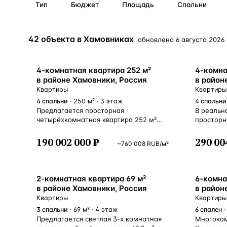
Тип
Бюджет
Площадь
Спальни
Алания
—
Локация
Бангкок
—
Локация
42 объекта в Хамовниках
обновлено
6 августа 2026 
Новороссийск
—
Локация
Стамбул
—
Локация
4-комнатная квартира 252 м²
4-комна
в районе Хамовники, Россия
в район
Анталия
—
Локация
Квартиры
Квартиры
4
спальни
· 250 м² · 3 этаж
4
спальни
Предлагается просторная
В реальн
НАВИГАЦИЯ
ОТКРЫТЬ
ЗАКРЫТЬ
↑
↓
↵
ESC
четырёхкомнатная квартира 252 м²
просторн
на 3-м этаже Элитного ЖК «Пять
На прода
Звёзд» в престижном районе
четырехк
190 002 000 ₽
290 00
~
760 008
RUB
/м²
Хамовники. Планировка: 2 спальни
«Grand D
с отдельными санузлами
Функцион
и гардеробными комнатами, кабинет,
гостиная,
гостиная и кухня-столовая. В гостиной
спальни,
2-комнатная квартира 69 м²
6-комна
домашний кинотеатр. Панорамное
санузлом
в районе Хамовники, Россия
в район
остекление окон, новый дизайнерский
санузлом
Квартиры
Квартиры
ремонт. Квартира освобождена.
201, 6 м²
3
спальни
· 69 м² · 4 этаж
6
спален
·
В собственности более 3-х лет.
Кухня: 2
Предлагается светлая 3-х комнатная
Многоком
Машиноместо в подземном паркинге
с мебель