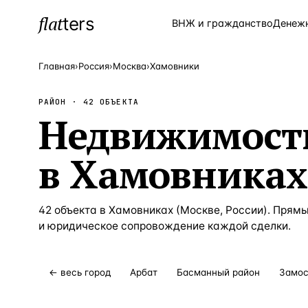
flat
ters
Каталог
ВНЖ и гражданство
Денеж
Главная
›
Россия
›
Москва
›
Хамовники
РАЙОН ·
42
ОБЪЕКТА
ПОПУЛЯРНЫЕ НАПРАВЛЕНИЯ
Недвижимост
Турция
—
Страна
в
Хамовниках
Россия
—
Страна
Испания
—
Страна
Кипр
42
объекта
в
Хамовниках
(
Москве
,
России
). Прям
—
Страна
и юридическое сопровождение каждой сделки.
Таиланд
—
Страна
Греция
—
Страна
← весь город
Арбат
Басманный район
Замос
Сочи
—
Локация