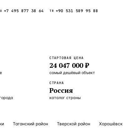
+7 495 877 38 64
+90 531 589 95 88
Звонок
RU
TR
Найти
ESC
ния
Кипр
Таиланд
СТАРТОВАЯ ЦЕНА
24 047 000 ₽
е
самый дешёвый объект
СТРАНА
а
Россия
 города
каталог страны
ки
Таганский район
Тверской район
Хорошёвский райо