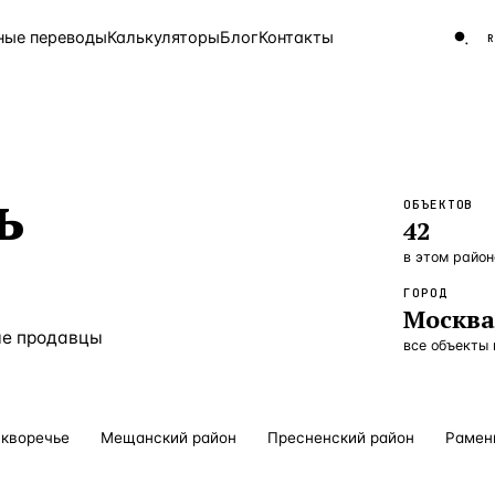
ные переводы
Калькуляторы
Блог
Контакты
ЧАСТО ИЩУТ
ь
Турция
Россия
Испа
ОБЪЕКТОВ
9 143 объекта
42
Греция
8 554 объекта
в этом район
ГОРОД
5 430 объектов
Москв
ые продавцы
3 906 объектов
все объекты
2 948 объектов
2 797 объектов
кворечье
Мещанский район
Пресненский район
Рамен
Россия · 3 920