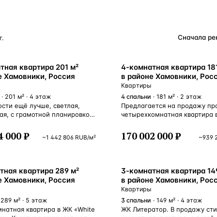
Турция · 2 556
Таиланд · 2 172
г.
Россия · 2 106
Турция · 2 092
тная квартира 201 м²
4-комнатная квартира 18
е Хамовники, Россия
в районе Хамовники, Рос
Турция · 1 810
Квартиры
· 201 м² · 4 этаж
4
спальни
· 181 м² · 2 этаж
ости ещё лучше, светлая,
Предлагается на продажу пр
ая, с грамотной планировкой.
четырехкомнатная квартира 
жу предлагается
Дом над водой». Это клубный
омнатная квартира в ЖК
малоэтажный дом на 27 квар
4 000 ₽
170 002 000 ₽
~
1 442 806
RUB
/м²
~
939 
eluxe на Плющихе».
Потолки 3.2 метра. Функцион
альная планировка:
планировкой предусмотрено:
 изолированная кухня, три
гостиная, объединенная с ку
 каждая с автономным
и обеденной зоной; основная
тная квартира 289 м²
3-комнатная квартира 14
, прачечная с гостевым
с с гардеробной и ванной ко
е Хамовники, Россия
в районе Хамовники, Рос
, балкон. Общая площадь:
две спальни, два совмещенн
Квартиры
 Комнаты: 45–30–28-30 м²
санузла, постирочная, прост
 289 м² · 5 этаж
3
спальни
· 149 м² · 4 этаж
0 м² Квартира полностью
коридор со встроенными шка
натная квартира в ЖК «White
ЖК Литератор. В продажу сти
ю. Посудомоечная машина,
Огороженная охраняемая те