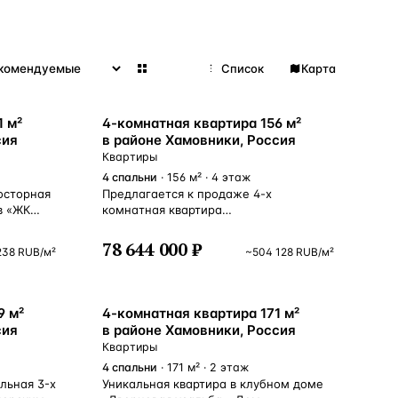
Сетка
Список
Карта
1 м²
4-комнатная квартира 156 м²
сия
в районе Хамовники, Россия
Квартиры
4
спальни
· 156 м² · 4 этаж
осторная
Предлагается к продаже 4-х
ВСЕ НАПРАВЛЕНИЯ →
в «ЖК
комнатная квартира
в респектабельном доме на 19
тир.
квартир. Общая площадь 156 м²,
78 644 000 ₽
238
RUB
/м²
~
504 128
RUB
/м²
альной
высота потолков 3.5 м. Планировка
 большая
квартиры предусматривает: 3 спальни,
хней
гостиную, просторный холл, кухню
 спальня
и совмещённый санузел. На этаже
9 м²
4-комнатная квартира 171 м²
мнтатой,
всего 2 квартиры, что гарантирует
сия
в районе Хамовники, Россия
ых
тишину и спокойствие. Во дворе
Квартиры
орный
организована наземная парковка, где
4
спальни
· 171 м² · 2 этаж
фами.
выделено 2 машино-места.
льная 3-x
Уникальная квартира в клубном доме
рритория
К близлежащим инфраструктурным