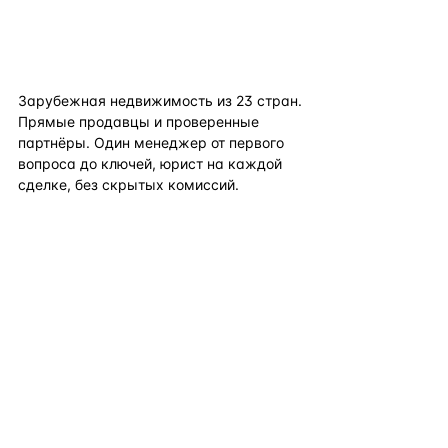
flat
ters
Зарубежная недвижимость из
23
стран.
Прямые продавцы и проверенные
партнёры. Один менеджер от первого
вопроса до ключей, юрист на каждой
сделке, без скрытых комиссий.
TELEGRAM
WHATSAPP
EMAIL
КАТАЛОГ ПО СТРАНАМ
ПОЛЕЗНОЕ
КОМПАНИЯ
КОНТАКТЫ