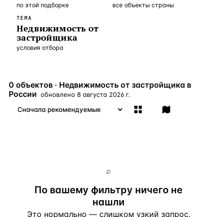
по этой подборке
все объекты страны
Бангкок
Таиланд · 2 1
—
Локация
ТЕМА
Недвижимость от
Новороссийск
Россия · 2 1
—
Локация
застройщика
условия отбора
Стамбул
Турция · 2 0
—
Локация
Анталия
Турция · 1 8
—
Локация
0 объектов · Недвижимость от застройщика в
ЧАСТО ИЩУТ
России
обновлено
8 августа 2026 г.
Турция
Россия
Испания
Кипр
Таиланд
Грец
ВСЕ НАПРАВЛЕНИЯ →
⌕
По вашему фильтру ничего не
нашли
Это нормально — слишком узкий запрос.