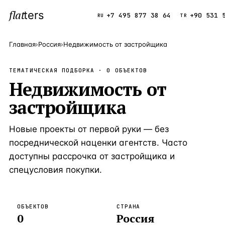
flat
ters
Каталог
+7 495 877 38 64
+90 531 
RU
TR
Главная
›
Россия
›
Недвижимость от застройщика
ПОПУЛЯРНЫЕ НАПРАВЛЕНИЯ
ТЕМАТИЧЕСКАЯ ПОДБОРКА ·
0
ОБЪЕКТОВ
Турция
Недвижимость от
9 143 объек
—
Страна
застройщика
Россия
8 554 объек
—
Страна
Испания
5 430 объект
—
Страна
Новые проекты от первой руки — без
Кипр
3 906 объект
—
Страна
посреднической наценки агентств. Часто
доступны рассрочка от застройщика и
Таиланд
2 948 объект
—
Страна
спецусловия покупки.
Греция
2 797 объект
—
Страна
Сочи
Россия · 3 9
—
Локация
ОБЪЕКТОВ
СТРАНА
0
Россия
Алания
Турция · 2 5
—
Локация