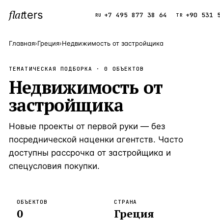
flat
ters
Каталог
+7 495 877 38 64
+90 531 
RU
TR
Главная
›
Греция
›
Недвижимость от застройщика
ПОПУЛЯРНЫЕ НАПРАВЛЕНИЯ
ТЕМАТИЧЕСКАЯ ПОДБОРКА ·
0
ОБЪЕКТОВ
Турция
Недвижимость от
9 143 объек
—
Страна
застройщика
Россия
8 554 объек
—
Страна
Испания
5 430 объект
—
Страна
Новые проекты от первой руки — без
Кипр
3 906 объект
—
Страна
посреднической наценки агентств. Часто
доступны рассрочка от застройщика и
Таиланд
2 948 объект
—
Страна
спецусловия покупки.
Греция
2 797 объект
—
Страна
Сочи
Россия · 3 9
—
Локация
ОБЪЕКТОВ
СТРАНА
0
Греция
Алания
Турция · 2 5
—
Локация