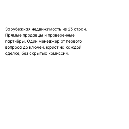
flat
ters
Зарубежная недвижимость из
23
стран.
Прямые продавцы и проверенные
партнёры. Один менеджер от первого
вопроса до ключей, юрист на каждой
сделке, без скрытых комиссий.
TELEGRAM
WHATSAPP
EMAIL
КАТАЛОГ ПО СТРАНАМ
ПОЛЕЗНОЕ
КОМПАНИЯ
КОНТАКТЫ