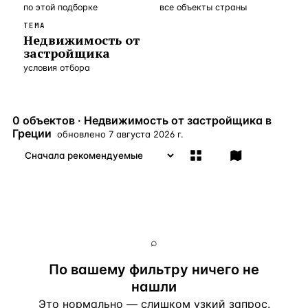
по этой подборке
все объекты страны
Бангкок
Таиланд · 2 1
—
Локация
ТЕМА
Недвижимость от
Новороссийск
Россия · 2 1
—
Локация
застройщика
условия отбора
Стамбул
Турция · 2 0
—
Локация
Анталия
Турция · 1 8
—
Локация
0 объектов · Недвижимость от застройщика в
ЧАСТО ИЩУТ
Греции
обновлено
7 августа 2026 г.
Турция
Россия
Испания
Кипр
Таиланд
Грец
ВСЕ НАПРАВЛЕНИЯ →
⌕
По вашему фильтру ничего не
нашли
Это нормально — слишком узкий запрос.