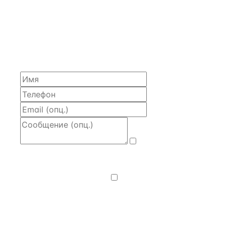
ЗАПРОСИТЬ РАСЧЁТ
Расскажем по объекту, пришлём PDF с финансовой
моделью и контактом владельца — за 4 рабочих
часа.
Даю
согласие
на обработку и передачу персональных
данных
— на условиях
Политики
конфиденциальности
.
Хочу получать
новости, подборки объектов
и спецпредложения.
Получить расчёт