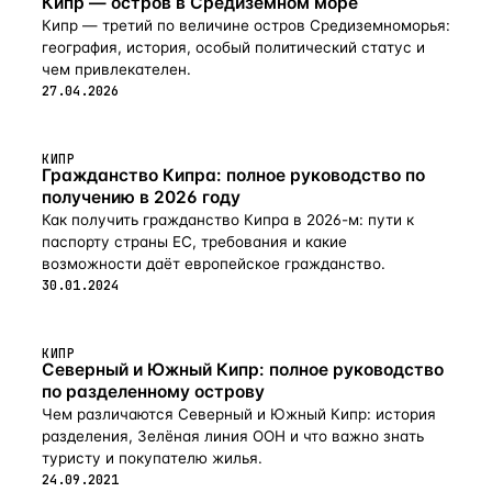
Кипр — остров в Средиземном море
Сад Расположение: 10 мин до песчаного пляжа 15 мин
дарит возможность насладиться средиземноморским
до Лимассола 60 мин до аэропорта Покупка виллы
Кипр — третий по величине остров Средиземноморья:
образом жизни в его лучшем виде. Просторная
на Кипре – отличная возможность приобрести любимое
география, история, особый политический статус и
планировка и высокок
место для незабываемого летнего отдыха и сделать
чем привлекателен.
отличное инвестирование в сфере недвижимости Кипра.
27.04.2026
КИПР
Гражданство Кипра: полное руководство по
получению в 2026 году
Как получить гражданство Кипра в 2026-м: пути к
паспорту страны ЕС, требования и какие
возможности даёт европейское гражданство.
30.01.2024
КИПР
Северный и Южный Кипр: полное руководство
по разделенному острову
Чем различаются Северный и Южный Кипр: история
разделения, Зелёная линия ООН и что важно знать
туристу и покупателю жилья.
24.09.2021