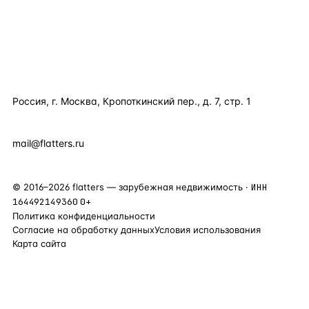
КОМПАНИЯ
КОНТАКТЫ
Россия, г. Москва, Кропоткинский пер., д. 7, стр. 1
+7 495 877 38 64
+90 531 589 95 88
mail@flatters.ru
©
2016
–
2026
flatters — зарубежная недвижимость ·
ИНН
164492149360
0+
Политика конфиденциальности
Согласие на обработку данных
Условия использования
Карта сайта