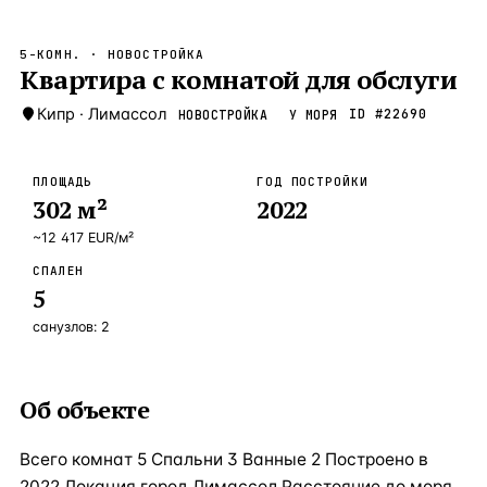
Бангкок
Таиланд · 2 1
—
Локация
5-КОМН.
· НОВОСТРОЙКА
Новороссийск
Квартира с комнатой для обслуги
Россия · 2 1
—
Локация
Стамбул
Кипр
·
Лимассол
Турция · 2 0
ID #
22690
НОВОСТРОЙКА
У МОРЯ
—
Локация
Анталия
Турция · 1 8
—
Локация
ПЛОЩАДЬ
ГОД ПОСТРОЙКИ
302
м²
2022
ЧАСТО ИЩУТ
Турция
Россия
Испания
Кипр
Таиланд
Грец
~
12 417
EUR
/м²
СПАЛЕН
ВСЕ НАПРАВЛЕНИЯ →
5
санузлов:
2
Об объекте
Всего комнат 5 Спальни 3 Ванные 2 Построено в
2022 Локация город Лимассол Расстояние до моря