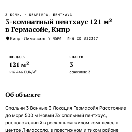
Бангкок
Таиланд · 2 1
—
Локация
3-КОМН.
· КВАРТИРА, ПЕНТХАУС
Новороссийск
3-комнатный пентхаус 121 м²
Россия · 2 1
—
Локация
в Гермасойе, Кипр
Стамбул
Турция · 2 0
—
Локация
Кипр
·
Лимассол
ID #
22367
У МОРЯ
ВНЖ
Анталия
Турция · 1 8
—
Локация
ЧАСТО ИЩУТ
ПЛОЩАДЬ
СПАЛЕН
Турция
Россия
Испания
Кипр
Таиланд
Грец
121
м²
3
~
16 446
EUR
/м²
санузлов:
3
ВСЕ НАПРАВЛЕНИЯ →
Об объекте
Спальни 3 Ванные 3 Локация Гермасойя Расстояние
до моря 500 м Новый 3х спальный пентхаус,
расположенный в роскошном жилом комплексе в
центре Лимассола, в престижном и тихом районе