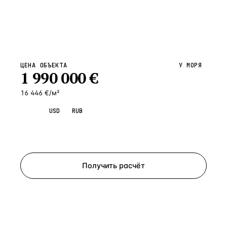
ЦЕНА ОБЪЕКТА
У МОРЯ
1 990 000
€
16 446 €/м²
EUR
USD
RUB
Запросить просмотр
Получить расчёт
ЗАПРОСИТЬ РАСЧЁТ
Расскажем по объекту, пришлём PDF с финансовой