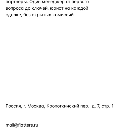
партнёры. Один менеджер от первого
вопроса до ключей, юрист на каждой
сделке, без скрытых комиссий.
TELEGRAM
WHATSAPP
EMAIL
КАТАЛОГ ПО СТРАНАМ
ПОЛЕЗНОЕ
КОМПАНИЯ
КОНТАКТЫ
Россия, г. Москва, Кропоткинский пер., д. 7, стр. 1
+7 495 877 38 64
+90 531 589 95 88
mail@flatters.ru