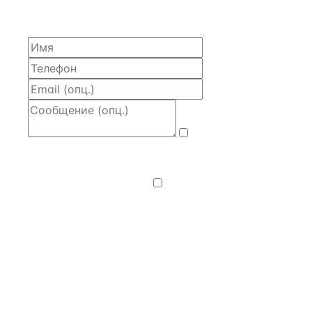
моделью и контактом владельца — за 4 рабочих
часа.
Даю
согласие
на обработку и передачу персональных
данных
— на условиях
Политики
конфиденциальности
.
Хочу получать
новости, подборки объектов
и спецпредложения.
Получить расчёт