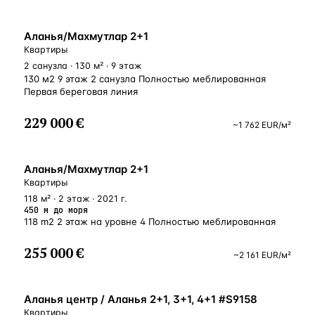
ВНЖ
Аланья/Махмутлар 2+1
Квартиры
2 санузла · 130 м² · 9 этаж
130 м2 9 этаж 2 санузла Полностью меблированная
Первая береговая линия
229 000 €
~
1 762
EUR
/м²
У МОРЯ
Аланья/Махмутлар 2+1
Квартиры
118 м² · 2 этаж · 2021 г.
450 м до моря
118 m2 2 этаж на уровне 4 Полностью меблированная
255 000 €
~
2 161
EUR
/м²
ВНЖ
Аланья центр / Аланья 2+1, 3+1, 4+1 #S9158
Квартиры