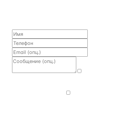
ЗАПРОСИТЬ РАСЧЁТ
Расскажем по объекту, пришлём PDF с финансовой
моделью и контактом владельца — за 4 рабочих
часа.
Даю
согласие
на обработку и передачу персональных
данных
— на условиях
Политики
конфиденциальности
.
Хочу получать
новости, подборки объектов
и спецпредложения.
Получить расчёт