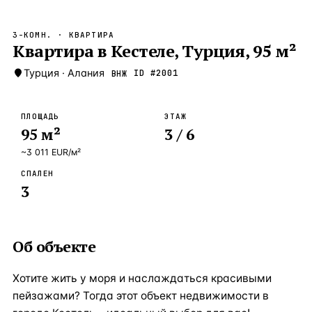
Бангкок
Таиланд · 2 1
—
Локация
3-КОМН.
· КВАРТИРА
Новороссийск
Квартира в Кестеле, Турция, 95 м²
Россия · 2 1
—
Локация
Стамбул
Турция
·
Алания
Турция · 2 0
ID #
2001
ВНЖ
—
Локация
Анталия
Турция · 1 8
—
Локация
ПЛОЩАДЬ
ЭТАЖ
95
м²
3
/ 6
ЧАСТО ИЩУТ
Турция
Россия
Испания
Кипр
Таиланд
Грец
~
3 011
EUR
/м²
СПАЛЕН
ВСЕ НАПРАВЛЕНИЯ →
3
Об объекте
Хотите жить у моря и наслаждаться красивыми
пейзажами? Тогда этот объект недвижимости в