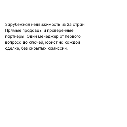
flat
ters
Зарубежная недвижимость из
23
стран.
Прямые продавцы и проверенные
партнёры. Один менеджер от первого
вопроса до ключей, юрист на каждой
сделке, без скрытых комиссий.
TELEGRAM
WHATSAPP
EMAIL
КАТАЛОГ ПО СТРАНАМ
ПОЛЕЗНОЕ
КОМПАНИЯ
КОНТАКТЫ