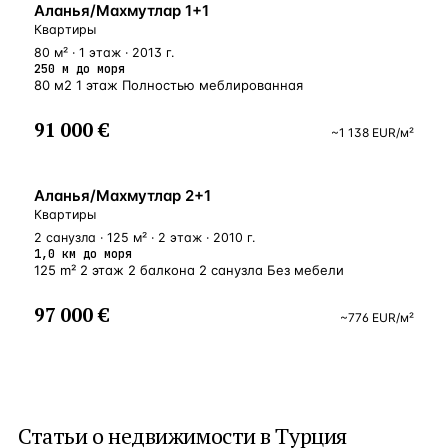
У МОРЯ
Аланья/Махмутлар 1+1
Квартиры
80 м² · 1 этаж · 2013 г.
250 м до моря
80 м2 1 этаж Полностью меблированная
91 000 €
~
1 138
EUR
/м²
БЛИЗКО К МОРЮ
Аланья/Махмутлар 2+1
Квартиры
2 санузла · 125 м² · 2 этаж · 2010 г.
1,0 км до моря
125 m² 2 этаж 2 балкона 2 санузла Без мебели
97 000 €
~
776
EUR
/м²
Статьи о
недвижимости в Турция