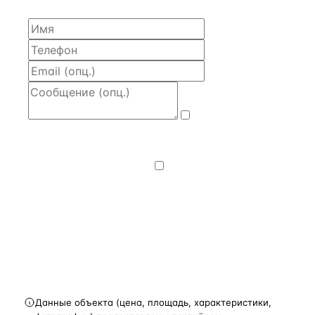
Даю
согласие
на обработку и передачу персональных
данных
— на условиях
Политики
конфиденциальности
.
Хочу получать
новости, подборки объектов
и спецпредложения.
Получить расчёт
Данные объекта (цена, площадь, характеристики,