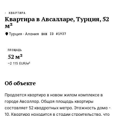
Бангкок
Таиланд · 2 1
—
Локация
· КВАРТИРА
Новороссийск
Квартира в Авсалларе, Турция, 52
Россия · 2 1
—
Локация
м²
Стамбул
Турция · 2 0
—
Локация
Турция
·
Алания
ID #
1937
ВНЖ
Анталия
Турция · 1 8
—
Локация
ЧАСТО ИЩУТ
ПЛОЩАДЬ
Турция
Россия
Испания
Кипр
Таиланд
Грец
52
м²
~
2 115
EUR
/м²
ВСЕ НАПРАВЛЕНИЯ →
Об объекте
Продается квартира в новом жилом комплексе в
городе Авсаллар. Общая площадь квартиры
составляет 52 квадратных метра. Этажность дома -
10. Квартира находится в стадии строительства, что