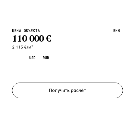
ЦЕНА ОБЪЕКТА
ВНЖ
110 000
€
2 115 €/м²
EUR
USD
RUB
Запросить просмотр
Получить расчёт
ЗАПРОСИТЬ РАСЧЁТ
Расскажем по объекту, пришлём PDF с финансовой
моделью и контактом владельца — за 4 рабочих
часа.