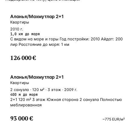
БЛИЗКО К МОРЮ
Аланья/Махмутлар 2+1
Квартиры
2010 г.
1,0 км до моря
С видом на море и горы Год постройки: 2010 Айдат: 200
лир Расстояние до моря: 1 км
126 000 €
У МОРЯ
Аланья/Махмутлар 2+1
Квартиры
2 санузла · 120 м² · 3 этаж · 2009 г.
400 м до моря
2+1 120 m² 3 этаж Южная сторона 2 санузла Полностью
меблированная
93 000 €
~
775
EUR
/м²