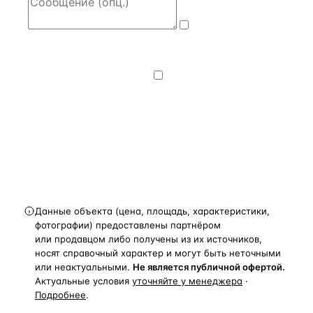
Даю
согласие
на обработку и передачу персональных
данных
— на условиях
Политики
конфиденциальности
.
Хочу получать
новости, подборки объектов
и спецпредложения.
Получить расчёт
Данные объекта (цена, площадь, характеристики,
фотографии) предоставлены партнёром
или продавцом либо получены из их источников,
носят справочный характер и могут быть неточными
или неактуальными.
Не является публичной офертой.
Актуальные условия
уточняйте у менеджера
·
Подробнее
.