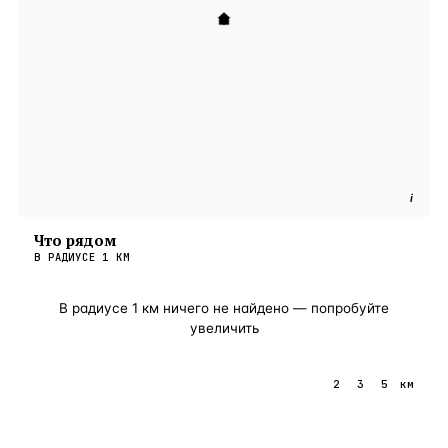
i
Что рядом
В РАДИУСЕ
1
КМ
В радиусе
1
км ничего не найдено — попробуйте
увеличить
1
2
3
5
км