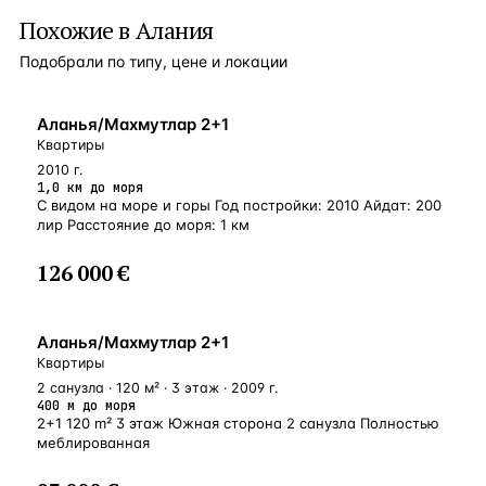
Похожие в Алания
Подобрали по типу, цене и локации
БЛИЗКО К МОРЮ
Аланья/Махмутлар 2+1
Квартиры
2010 г.
1,0 км до моря
С видом на море и горы Год постройки: 2010 Айдат: 200
лир Расстояние до моря: 1 км
126 000 €
У МОРЯ
Аланья/Махмутлар 2+1
Квартиры
2 санузла · 120 м² · 3 этаж · 2009 г.
400 м до моря
2+1 120 m² 3 этаж Южная сторона 2 санузла Полностью
меблированная