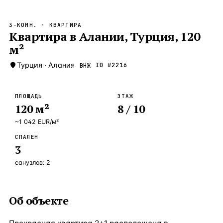
Бангкок
Таиланд · 2 1
—
Локация
3-КОМН.
· КВАРТИРА
Новороссийск
Квартира в Алании, Турция, 120
Россия · 2 1
—
Локация
м²
Стамбул
Турция · 2 0
—
Локация
Турция
·
Алания
ID #
2216
ВНЖ
Анталия
Турция · 1 8
—
Локация
ЧАСТО ИЩУТ
ПЛОЩАДЬ
ЭТАЖ
Турция
Россия
Испания
Кипр
Таиланд
Грец
120
м²
8
/ 10
~
1 042
EUR
/м²
ВСЕ НАПРАВЛЕНИЯ →
СПАЛЕН
3
санузлов:
2
Об объекте