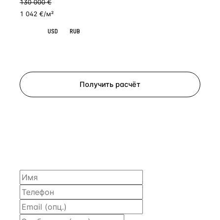
130 000
€
1 042 €/м²
EUR
USD
RUB
Запросить просмотр
Получить расчёт
ЗАПРОСИТЬ РАСЧЁТ
Расскажем по объекту, пришлём PDF с финансовой
моделью и контактом владельца — за 4 рабочих
часа.