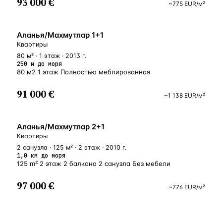
93 000 €
~
775
EUR
/м²
У МОРЯ
Аланья/Махмутлар 1+1
Квартиры
80 м² · 1 этаж · 2013 г.
250 м до моря
80 м2 1 этаж Полностью меблированная
91 000 €
~
1 138
EUR
/м²
БЛИЗКО К МОРЮ
Аланья/Махмутлар 2+1
Квартиры
2 санузла · 125 м² · 2 этаж · 2010 г.
1,0 км до моря
125 m² 2 этаж 2 балкона 2 санузла Без мебели
97 000 €
~
776
EUR
/м²