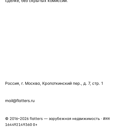
сделке, без скрытых комиссий.
TELEGRAM
WHATSAPP
EMAIL
КАТАЛОГ ПО СТРАНАМ
ПОЛЕЗНОЕ
КОМПАНИЯ
КОНТАКТЫ
Россия, г. Москва, Кропоткинский пер., д. 7, стр. 1
+7 495 877 38 64
+90 531 589 95 88
mail@flatters.ru
©
2016
–
2026
flatters — зарубежная недвижимость ·
ИНН
164492149360
0+